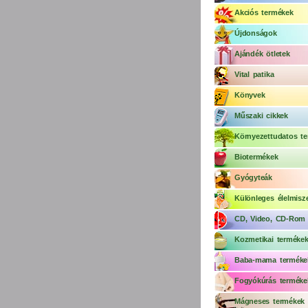
Akciós termékek
Újdonságok
Ajándék ötletek
Vital patika
Könyvek
Műszaki cikkek
Környezettudatos te
Biotermékek
Gyógyteák
Különleges élelmisz
CD, Video, CD-Rom
Kozmetikai terméke
Baba-mama terméke
Fogyókúrás terméke
Mágneses termékek