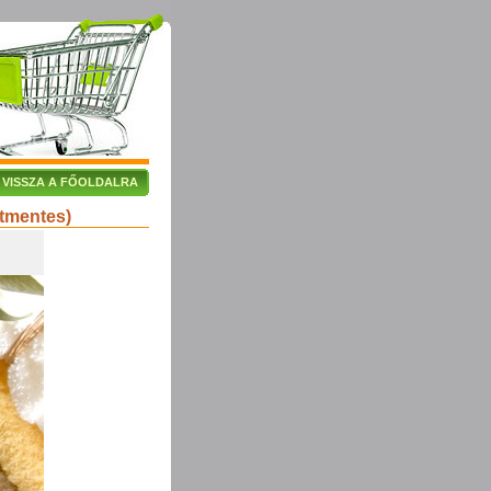
VISSZA A FŐOLDALRA
tmentes)