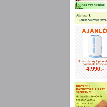
Aloe vera termékek
Ajánlatunk
•
Garuda Ayurvéda termé
Hűtőszekrény légtisztí
gombaölő készülé
4.990,-