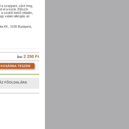
ld a szappant, várd meg,
 el a kúrát. Először
 a csukló belső oldalán,
gy valaki allergiás az
a Kft., 1036 Budapest,
2 290 Ft
ára:
KOSÁRBA TESZEM
HÁZ FŐOLDALÁRA