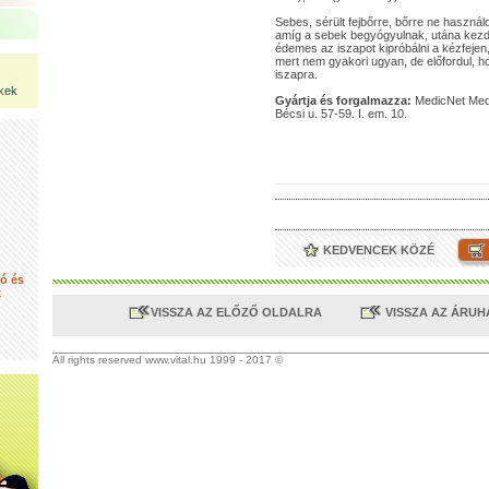
Sebes, sérült fejbőrre, bőrre ne haszná
amíg a sebek begyógyulnak, utána kezdd
édemes az iszapot kipróbálni a kézfejen,
mert nem gyakori ugyan, de előfordul, ho
iszapra.
kek
Gyártja és forgalmazza:
MedicNet Medi
Bécsi u. 57-59. I. em. 10.
KEDVENCEK KÖZÉ
tó és
k
VISSZA AZ ELŐZŐ OLDALRA
VISSZA AZ ÁRU
All rights reserved www.vital.hu 1999 - 2017 ©