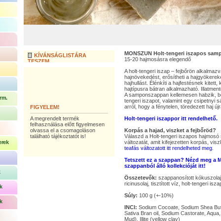
MONSZUN Holt-tengeri iszapos sam
KÍVÁNSÁGLISTÁRA
15-20 hajmosásra elegendő
TESZEM
A holt-tengeri iszap – fejbőrön alkalmazv
hajnövekedést, erősítheti a hajgyökerek
hajhullást. Élénkíti a hajfestésnek kitett,
hajtípusra bátran alkalmazható. Illatment
A samponszappan kellemesen habzik, bő
rm.
tengeri iszapot, valamint egy csipetnyi
arról, hogy a fénytelen, töredezett haj új
FIGYELEM!
A megrendelt termék
Holt-tengeri iszappor itt rendelhető.
felhasználása előtt figyelmesen
olvassa el a csomagoláson
Korpás a hajad, viszket a fejbőröd?
található tájékoztatót is!
Válaszd a Holt-tengeri iszapos hajmo
erek
változatát, amit kifejezetten korpás, visz
teafás változatott itt rendelheted meg
.
Tetszett ez a szappan? Nézd meg a Mo
szappanból álló kollekcióját itt!
k
Összetevők:
szappanosított kókuszolaj,
ricinusolaj, tisztított víz, holt-tengeri is
k
Súly:
100 g (+-10%)
k
INCI:
Sodium Cocoate, Sodium Shea But
Sativa Bran oil, Sodium Castorate, Aqua
Mud), Illite (yellow clay)