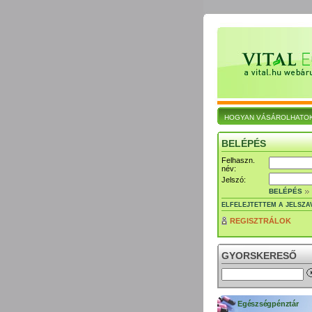
HOGYAN VÁSÁROLHATO
BELÉPÉS
Felhaszn.
név:
Jelszó:
BELÉPÉS
ELFELEJTETTEM A JELSZA
REGISZTRÁLOK
GYORSKERESŐ
Egészségpénztár