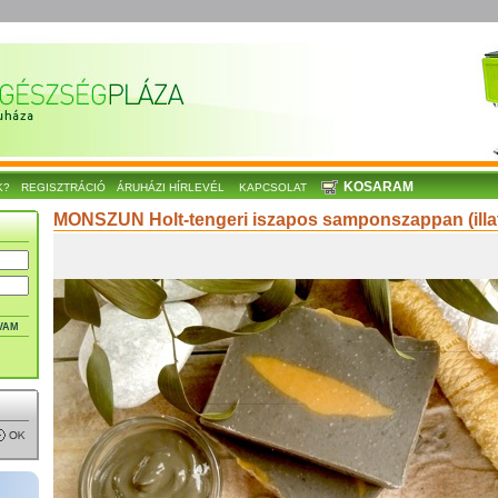
KOSARAM
K?
REGISZTRÁCIÓ
ÁRUHÁZI HÍRLEVÉL
KAPCSOLAT
MONSZUN Holt-tengeri iszapos samponszappan (illa
VAM