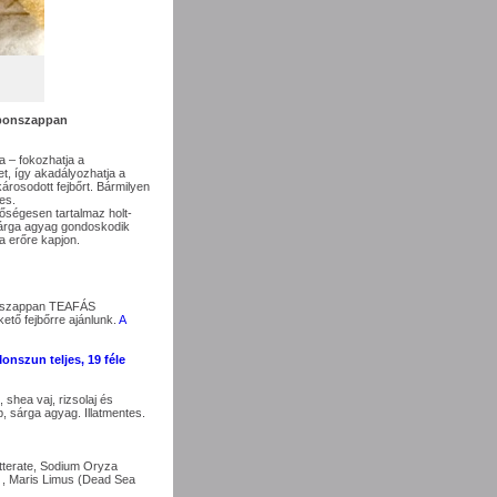
ponszappan
a – fokozhatja a
et, így akadályozhatja a
 károsodott fejbőrt. Bármilyen
es.
ségesen tartalmaz holt-
 sárga agyag gondoskodik
ra erőre kapjon.
só szappan TEAFÁS
kető fejbőrre ajánlunk.
A
nszun teljes, 19 féle
 shea vaj, rizsolaj és
zap, sárga agyag. Illatmentes.
terate, Sodium Oryza
, , Maris Limus (Dead Sea