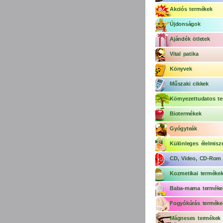
Akciós termékek
Újdonságok
Ajándék ötletek
Vital patika
Könyvek
Műszaki cikkek
Környezettudatos te
Biotermékek
Gyógyteák
Különleges élelmisz
CD, Video, CD-Rom
Kozmetikai terméke
Baba-mama terméke
Fogyókúrás terméke
Mágneses termékek