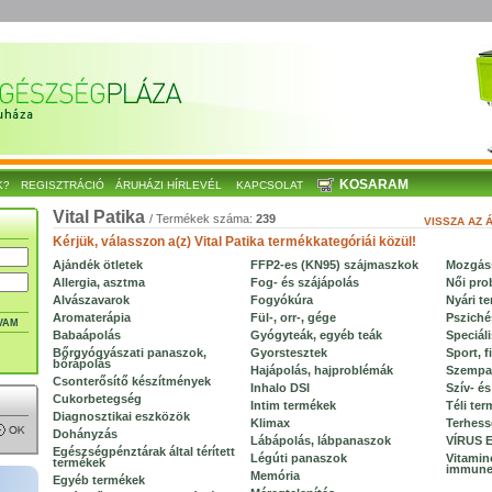
KOSARAM
K?
REGISZTRÁCIÓ
ÁRUHÁZI HÍRLEVÉL
KAPCSOLAT
Vital Patika
/ Termékek száma:
239
VISSZA AZ 
Kérjük, válasszon a(z) Vital Patika termékkategóriái közül!
Ajándék ötletek
FFP2-es (KN95) szájmaszkok
Mozgáss
Allergia, asztma
Fog- és szájápolás
Női pro
Alvászavarok
Fogyókúra
Nyári t
Aromaterápia
Fül-, orr-, gége
Psziché
VAM
Babaápolás
Gyógyteák, egyéb teák
Speciáli
Bőrgyógyászati panaszok,
Gyorstesztek
Sport, f
bőrápolás
Hajápolás, hajproblémák
Szempa
Csonterősítő készítmények
Inhalo DSI
Szív- é
Cukorbetegség
Intim termékek
Téli te
Diagnosztikai eszközök
Klimax
Terhess
Dohányzás
Lábápolás, lábpanaszok
VÍRUS 
Egészségpénztárak által térített
Légúti panaszok
Vitamin
termékek
immune
Memória
Egyéb termékek