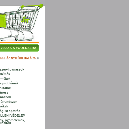
VISSZA A FŐOLDALRA
ÁRUHÁZ NYITÓOLDALÁRA
zervi panaszok
blémák
ermékek
s problémák
s italok
itness
naszok
s érrendszer
rmékek
ég, szoptatás
ELLENI VÉDELEM
ok, nyomelemek,
rősítők