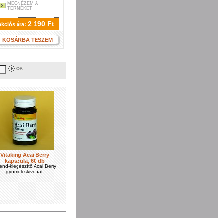
MEGNÉZEM A
TERMÉKET
2 190 Ft
akciós ára:
KOSÁRBA TESZEM
Vitaking Acai Berry
kapszula, 60 db
end-kiegészítő Acai Berry
gyümölcskivonat.