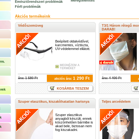
Méregtelenítés
Emésztőrendszeri problémák
Férfi problémák
Akciós termékeink
Védőszemüveg
T3/1 Három rétegű mos
DARAB!
Beépített oldalvédővel,
karcmentes, víztiszta,
UV-védelemmel ellátott.
rm.
MEGNÉZEM A
TERMÉKET
1 290 Ft
ára: 1 580 Ft
ára: 4 400 Ft
akciós ára:
KOSÁRBA TESZEM
erek
Szuper elasztikus, kiszakíthatatlan harisnya
Teljes arcvédelem
k
Szuper elasztikus
k
anyagból készült, ennek
köszönhetően bármibe is
akad bele, biztosan nem
k
fog kiszakadni.