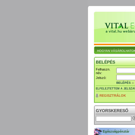
HOGYAN VÁSÁROLHATO
BELÉPÉS
Felhaszn.
név:
Jelszó:
BELÉPÉS
ELFELEJTETTEM A JELSZA
REGISZTRÁLOK
GYORSKERESŐ
Egészségpénztár