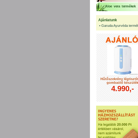
Aloe vera termékek
Ajánlatunk
•
Garuda Ayurvéda termé
Hűtőszekrény légtisztí
gombaölő készülé
4.990,-