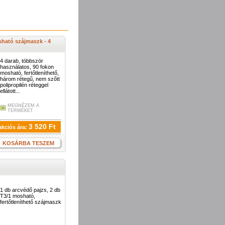
ható szájmaszk - 4
4 darab, többször
használatos, 90 fokon
mosható, fertőtleníthető,
három rétegű, nem szőtt
polipropilén réteggel
ellátott...
MEGNÉZEM A
TERMÉKET
3 520 Ft
akciós ára:
KOSÁRBA TESZEM
1 db arcvédő pajzs, 2 db
T3/1 mosható,
fertőtleníthető szájmaszk