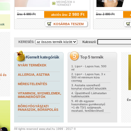
MEGNÉZEM A
TERMÉKET
2 980 Ft
ára: 6 980 Ft
ára: 2 880 Ft
akciós ára:
KOSÁRBA TESZEM
kek
KERESÉS:
Kulcsszó:
Kiemelt kategóriák
Top 5 termék
NYÁRI TERMÉKEK
1. Lipo+ - Lapos has, 500
ml
2. Lipo+ - Lapos has, 3 x
ALLERGIA, ASZTMA
tó és
500 ml minimum kúra
k
csomag
MÉREGTELENÍTÉS
3. Asztalra szerelhető
konyhai vízszűrő készülék
VITAMINOK, NYOMELEMEK,
4. Újratölthető Láthatatlan
hallókészülék
IMMUNERŐSÍTŐK
Étr
5. 40 db egyszer
használatos gumikesztyű
BŐRGYÓGYÁSZATI
+1 db T3/1 szájmaszk,
PANASZOK, BŐRÁPOLÁS
mosható, fertőtleníthető
All rights reserved www.vital.hu 1999 - 2017 ©