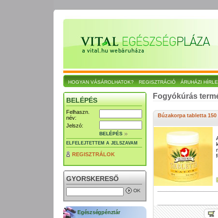
HOGYAN VÁSÁROLHATOK?
REGISZTRÁCIÓ
ÁRUHÁZI HÍRL
Fogyókúrás ter
BELÉPÉS
Felhaszn.
Búzakorpa tabletta 150
név:
Jelszó:
BELÉPÉS
ELFELEJTETTEM A JELSZAVAM
REGISZTRÁLOK
GYORSKERESŐ
Egészségpénztár