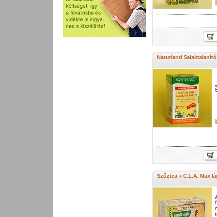
Naturland Salaktalanító
Szűztea + C.L.A. Max lá