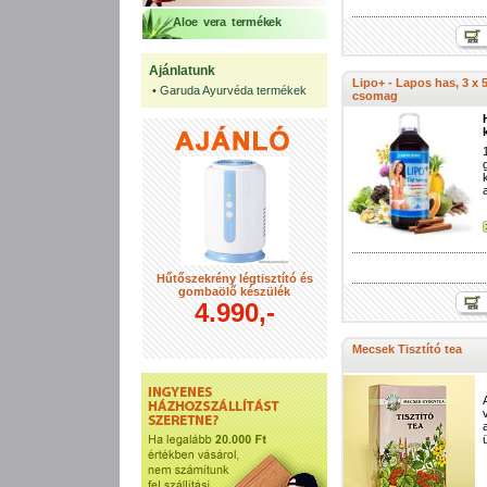
Aloe vera termékek
Ajánlatunk
Lipo+ - Lapos has, 3 x
•
Garuda Ayurvéda termékek
csomag
Hűtőszekrény légtisztító és
gombaölő készülék
4.990,-
Mecsek Tisztító tea