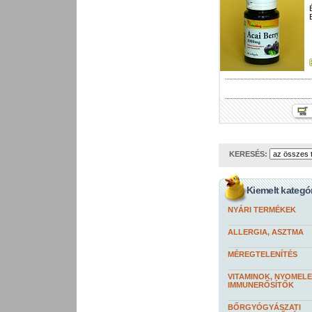
KERESÉS:
Kiemelt kategó
NYÁRI TERMÉKEK
ALLERGIA, ASZTMA
MÉREGTELENÍTÉS
VITAMINOK, NYOMEL
IMMUNERŐSÍTŐK
BŐRGYÓGYÁSZATI