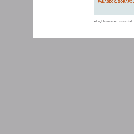
PANASZOK, BŐRÁPO
All rights reserved www.vital