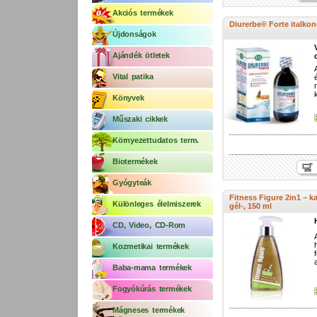
Akciós termékek
Diurerbe® Forte italko
Újdonságok
Ajándék ötletek
Vital patika
Könyvek
Műszaki cikkek
Környezettudatos term.
Biotermékek
Gyógyteák
Fitness Figure 2in1 – ka
Különleges élelmiszerek
gél-, 150 ml
CD, Video, CD-Rom
Kozmetikai termékek
Baba-mama termékek
Fogyókúrás termékek
Mágneses termékek