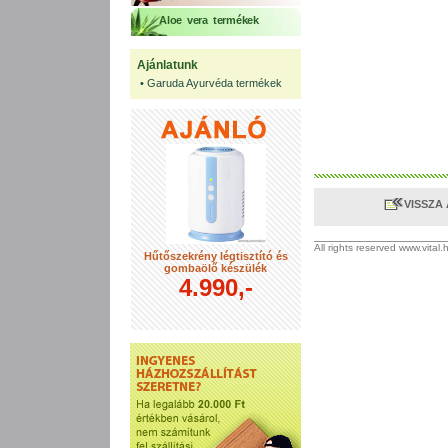
Aloe vera termékek
Ajánlatunk
•
Garuda Ayurvéda termékek
VISSZA
All rights reserved www.vital
Hűtőszekrény légtisztító és
gombaölő készülék
4.990,-