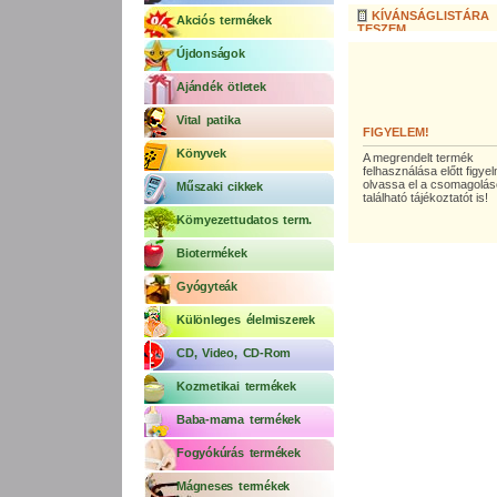
KÍVÁNSÁGLISTÁRA
Akciós termékek
TESZEM
Újdonságok
Ajándék ötletek
Vital patika
FIGYELEM!
Könyvek
A megrendelt termék
felhasználása előtt figy
olvassa el a csomagolá
Műszaki cikkek
található tájékoztatót is!
Környezettudatos term.
Biotermékek
Gyógyteák
Különleges élelmiszerek
CD, Video, CD-Rom
Kozmetikai termékek
Baba-mama termékek
Fogyókúrás termékek
Mágneses termékek