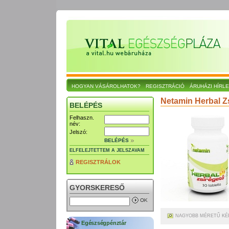
HOGYAN VÁSÁROLHATOK?
REGISZTRÁCIÓ
ÁRUHÁZI HÍRL
Netamin Herbal Zs
BELÉPÉS
Felhaszn.
név:
Jelszó:
BELÉPÉS
ELFELEJTETTEM A JELSZAVAM
REGISZTRÁLOK
GYORSKERESŐ
NAGYOBB MÉRETŰ KÉ
Egészségpénztár