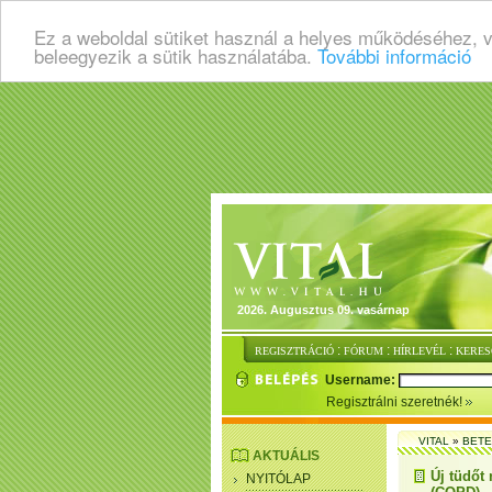
Ez a weboldal sütiket használ a helyes működéséhez, 
beleegyezik a sütik használatába.
További információ
2026. Augusztus 09. vasárnap
:
:
:
REGISZTRÁCIÓ
FÓRUM
HÍRLEVÉL
KERES
Username:
Regisztrálni szeretnék!
VITAL
»
BET
AKTUÁLIS
Új tüdőt
NYITÓLAP