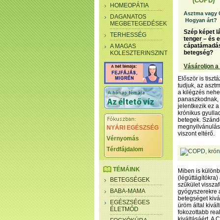
(COPD)
HOMEOPÁTIA
Asztma vagy
DAGANATOS
Hogyan árt?
MEGBETEGEDÉSEK
Szép képet l
TERHESSÉG
tenger – és 
cápatámadás 
A MAGAS
betegség?
KOLESZTERINSZINT
Vásároljon a
Először is tiszt
tudjuk, az asztm
a kilégzés nehe
panaszkodnak, 
jelentkezik ez 
krónikus gyulla
betegek. Szándé
megnyilvánulási
NYÁRI EGÉSZSÉG
viszont eltérő.
Vérnyomás
Térdfájdalom
TÉMÁINK
Miben is különb
(légúttágítókra)
BETEGSÉGEK
szűkület visszaf
BABA-MAMA
gyógyszerekre al
betegséget kivá
EGÉSZSÉGES
üröm által kivál
ÉLETMÓD
fokozottabb rea
kiváltásáért. A