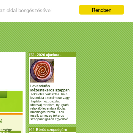
Rendben
 az oldal böngészésével
- 2026 ajánlata -
Levendulás
Mézestekercs szappan
Tökéletes választás, ha a
levendula szerelmese vagy.
Tápláló méz, gazdag
sheavaj-tartalom, nyugtató,
relaxáló levendula illóolaj,
különleges forma. Ezek
teszik a mézes tekercs
szappant igazán egyedivé.
ió
-Bőröd szépségére-
gészsége