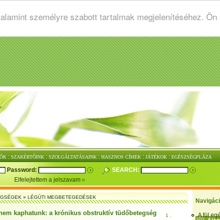
valamint személyre szabott tartalmak megjelenítéséhez. Ön
:
:
:
:
:
ŐK
SZAKÉRTŐINK
SZOLGÁLTATÁSAINK
HASZNOS CÍMEK
JÁTÉKOK
EGÉSZSÉGPLÁZA
Password:
SEARCH:
Elfelejtettem a jelszavam
EGSÉGEK
»
LÉGÚTI MEGBETEGEDÉSEK
Navigác
 nem kaphatunk: a krónikus obstruktív tüdőbetegség
A fül e
1 .