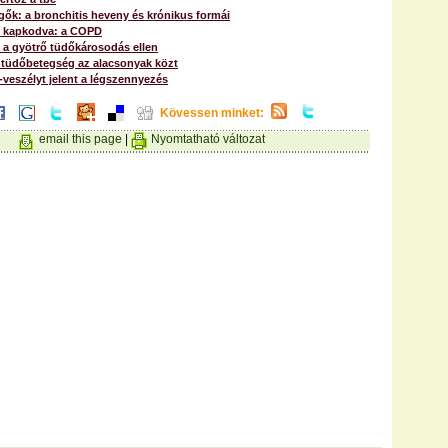
ők: a bronchitis heveny és krónikus formái
 kapkodva: a COPD
 a gyötrő tüdőkárosodás ellen
 tüdőbetegség az alacsonyak közt
veszélyt jelent a légszennyezés
Kövessen minket:
email this page
|
Nyomtatható változat