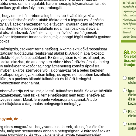
zsírok zsí
ábbá éves szinten legalább három hónapig folyamatosan tart, de
bomlását 
ónikus gyulladás folytonos, prolongált.
tápanyago
i, hogy ennek hátterében a legfontosabb kiváltó tényező a
felszívódá
lytonos füsthatás előbb-utóbb tönkreteszi a légutak csillószőrös
Hatóanyag
gy a váladék nehezebben tud eltávozni, gyakran csak erőltetett
hozzájárul
a. Sérülnek a tüdőben található rugalmas rostok is, illetve a
testtömeg
ai átszakadoznak. A krónikusan jelen lévő károsító ágensek
étrend
dásos folyamatot tartanak fenn, míg a pangó légúti váladék gyakran
eredmény
t okoz.
hézlégzés, csökkent terhelhetőség. A komplex tüdőkárosodással
PO
zatosan tüdőtágulás (emfizéma) alakul ki. A tüdő hiába fokozott
Ön elo
effektív légzőfelület csökkent. Ez önmagában is kóros állapot, és
összet
szokat okozhat, de amennyiben ehhez friss fertőzés társul, a beteg
listáját
ly mértékben fokozódhat, hogy átmenetileg kórházi ápolásra
nyiben a káros szenvedélyről, a dohányzásról a beteg képtelen
z állapot egyre gyakrabban fellép, és egyre nehezebben kezelhető.
Igen
lület, s a páciens állandó fulladások és kísérő keringési
élel
övetkeztében meghalhat.
Igen
mber választja ezt az utat, a lassú, fulladásos halált. Sokakat közülük
élel
százalékolnak, mert fizikai terhelhetőségük nem teszi lehetővé az
és a
égzést sem. Másik fenyegető velejárója a daganat. A tüdő
kozm
nak elfajulása a daganatos betegségek melegágya.
Ritk
élel
agyunk, de…
Nem,
ég nincs magyarázat, hogy vannak emberek, akik egész életüket
soha
zák, mégsem szenvednek ebben a betegségben. A károsodások az
gyre fokozódnak, és 20-25 év elteltével szinte törvényszerűen