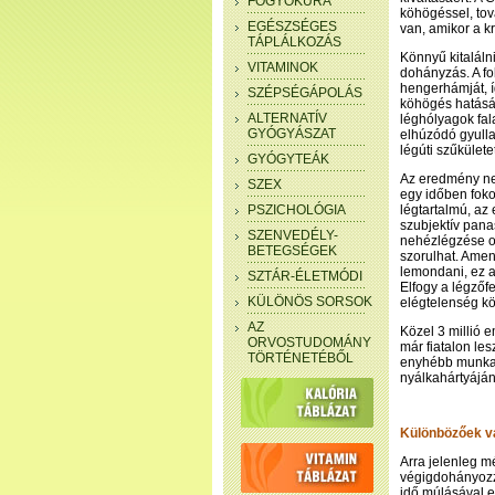
FOGYÓKÚRA
köhögéssel, tov
EGÉSZSÉGES
van, amikor a kr
TÁPLÁLKOZÁS
Könnyű kitaláln
VITAMINOK
dohányzás. A fo
hengerhámját, í
SZÉPSÉGÁPOLÁS
köhögés hatásár
ALTERNATÍV
léghólyagok fal
GYÓGYÁSZAT
elhúzódó gyulla
légúti szűkülete
GYÓGYTEÁK
Az eredmény ne
SZEX
egy időben foko
PSZICHOLÓGIA
légtartalmú, az 
szubjektív pana
SZENVEDÉLY-
nehézlégzése o
BETEGSÉGEK
szorulhat. Amen
lemondani, ez a
SZTÁR-ÉLETMÓDI
Elfogy a légzőfe
KÜLÖNÖS SORSOK
elégtelenség k
AZ
Közel 3 millió e
ORVOSTUDOMÁNY
már fiatalon le
TÖRTÉNETÉBŐL
enyhébb munkav
nyálkahártyájá
Különbözőek v
Arra jelenleg m
végigdohányoz
idő múlásával e