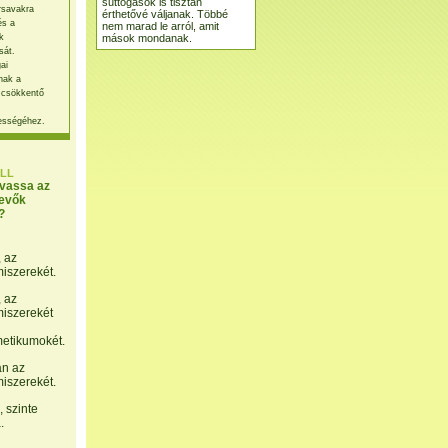
suttogások is tisztán
rsavakra
érthetővé váljanak. Többé
és a
nem marad le arról, amit
mások mondanak.
k
sát.
ai
nak a
 csökkentő
ességéhez.
LL
lvassa az
evők
?
, az
miszerekét.
, az
miszerekét
etikumokét.
án az
miszerekét.
 szinte
.