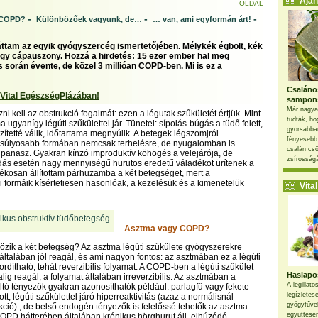
Ajánl
OLDAL
-
-
-
 COPD?
Különbözőek vagyunk, de…
… van, ami egyformán árt!
áttam az egyik gyógyszercég ismertetőjében. Mélykék égbolt, kék
egy cápauszony. Hozzá a hirdetés: 15 ezer ember hal meg
során évente, de közel 3 millióan COPD-ben. Mi is ez a
Csaláno
 Vital EgészségPlázában!
sampon
Már nagya
ázni kell az obstrukció fogalmát: ezen a légutak szűkületét értjük. Mint
tudták, ho
a ugyanígy légúti szűkülettel jár. Tünetei: sípolás-búgás a tüdő felett,
gyorsabban
zítetté válik, időtartama megnyúlik. A betegek légszomjról
fényesebb
súlyosabb formában nemcsak terhelésre, de nyugalomban is
csalán csö
a panasz. Gyakran kínzó improduktív köhögés a velejárója, de
zsírosságá
dás esetén nagy mennyiségű hurutos eredetű váladékot ürítenek a
kosan állítottam párhuzamba a két betegséget, mert a
 formáik kísértetiesen hasonlóak, a kezelésük és a kimenetelük
Vital 
Asztma vagy COPD?
özik a két betegség? Az asztma légúti szűkülete gyógyszerekre
 általában jól reagál, és ami nagyon fontos: az asztmában ez a légúti
ordítható, tehát reverzibilis folyamat. A COPD-ben a légúti szűkület
Haslapos
ig reagál, a folyamat általában irreverzibilis. Az asztmában a
A legillat
ltó tényezők gyakran azonosíthatók például: parlagfű vagy fekete
legízletes
tott, légúti szűkülettel járó hiperreaktivitás (azaz a normálisnál
gyógyfűve
kció) , de belső endogén tényezők is felelőssé tehetők az asztma
együttesen
 COPD hátterében általában krónikus hörghurut áll, elhúzódó