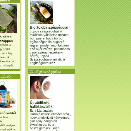
atunk
Bio Jojoba szépségolaj
Jojoba szépségolajunk
tökéletes választás minden
s-sörös
bőrtípusra, hogy bőröd
szappan
egészséges és sugárzó
legyen minden nap. Legyen
nyáink is
szó akár zsíros, pattanásos
gy sörtől
vagy száraz, érzékeny
 nő a haj,
bőrről, Jojoba
 lesz. A
Szépségolajunk mindig a
kkenti a haj
segítségedre lesz.
t, a korpát.
- Egészségpláza
ajánlatunk -
ajánló
Újratölthető
hallókészülék
Ez a Láthatatlan
ító koktél
Hallókészülék lehetővé teszi,
hogy a televíziót kényelmes,
osabb és
alacsony hangerőn
ebb
élvezhesse, és a
kből, melyek
beszélgetések, sőt a
 serkentik a