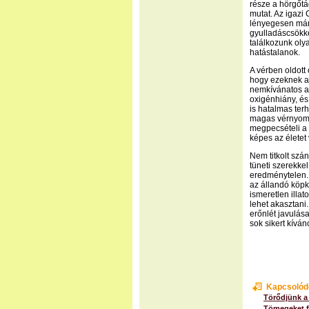
része a hörgőtág
mutat. Az igazi
lényegesen már 
gyulladáscsökke
találkozunk oly
hatástalanok.
A vérben oldott
hogy ezeknek a 
nemkívánatos a
oxigénhiány, és
is hatalmas ter
magas vérnyomás
megpecsételi a b
képes az életet 
Nem titkolt sz
tüneti szerekke
eredménytelen.
az állandó köp
ismeretlen illat
lehet akasztani
erőnlét javulás
sok sikert kívá
Kapcsolód
Törődjünk a
Tömegeket f