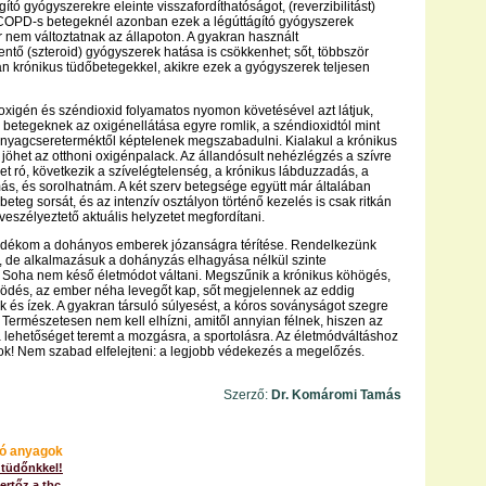
ító gyógyszerekre eleinte visszafordíthatóságot, (reverzibilitást)
 COPD-s betegeknél azonban ezek a légúttágító gyógyszerek
nem változtatnak az állapoton. A gyakran használt
ntő (szteroid) gyógyszerek hatása is csökkenhet; sőt, többször
an krónikus tüdőbetegekkel, akikre ezek a gyógyszerek teljesen
 oxigén és széndioxid folyamatos nyomon követésével azt látjuk,
betegeknek az oxigénellátása egyre romlik, a széndioxidtól mint
nyagcsereterméktől képtelenek megszabadulni. Kialakul a krónikus
 jöhet az otthoni oxigénpalack. Az állandósult nehézlégzés a szívre
het ró, következik a szívelégtelenség, a krónikus lábduzzadás, a
, és sorolhatnám. A két szerv betegsége együtt már általában
eteg sorsát, és az intenzív osztályon történő kezelés is csak ritkán
veszélyeztető aktuális helyzetet megfordítani.
ándékom a dohányos emberek józanságra térítése. Rendelkezünk
l, de alkalmazásuk a dohányzás elhagyása nélkül szinte
 Soha nem késő életmódot váltani. Megszűnik a krónikus köhögés,
ködés, az ember néha levegőt kap, sőt megjelennek az eddig
ok és ízek. A gyakran társuló súlyesést, a kóros soványságot szegre
. Természetesen nem kell elhízni, amitől annyian félnek, hiszen az
a lehetőséget teremt a mozgásra, a sportolásra. Az életmódváltáshoz
nok! Nem szabad elfelejteni: a legjobb védekezés a megelőzés.
Szerző:
Dr. Komáromi Tamás
ó anyagok
 tüdőnkkel!
ertőz a tbc