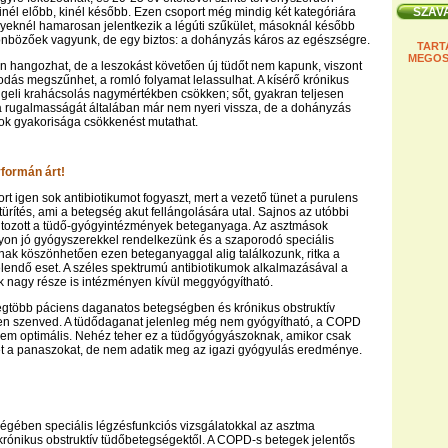
nél előbb, kinél később. Ezen csoport még mindig két kategóriára
yeknél hamarosan jelentkezik a légúti szűkület, másoknál később
önbözőek vagyunk, de egy biztos: a dohányzás káros az egészségre.
TART
MEGOS
n hangozhat, de a leszokást követően új tüdőt nem kapunk, viszont
odás megszűnhet, a romló folyamat lelassulhat. A kísérő krónikus
ggeli krahácsolás nagymértékben csökken; sőt, gyakran teljesen
 a rugalmasságát általában már nem nyeri vissza, de a dohányzás
ok gyakorisága csökkenést mutathat.
formán árt!
rt igen sok antibiotikumot fogyaszt, mert a vezető tünet a purulens
ürítés, ami a betegség akut fellángolására utal. Sajnos az utóbbi
tozott a tüdő-gyógyintézmények beteganyaga. Az asztmások
yon jó gyógyszerekkel rendelkezünk és a szaporodó speciális
ak köszönhetően ezen beteganyaggal alig találkozunk, ritka a
endő eset. A széles spektrumú antibiotikumok alkalmazásával a
 nagy része is intézményen kívül meggyógyítható.
legtöbb páciens daganatos betegségben és krónikus obstruktív
n szenved. A tüdődaganat jelenleg még nem gyógyítható, a COPD
em optimális. Nehéz teher ez a tüdőgyógyászoknak, amikor csak
et a panaszokat, de nem adatik meg az igazi gyógyulás eredménye.
égében speciális légzésfunkciós vizsgálatokkal az asztma
 krónikus obstruktív tüdőbetegségektől. A COPD-s betegek jelentős