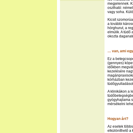
megjelennek. Ki
osztható: némel
vagy soha. Kül
Kicsit szomorúa
a további káros
hörghurut, a re
elmúlik. A tüdő
okozta daganat
… van, ami egy
Ez a betegcsopo
(gennyes) köpet
időkben megvál
kezelésére nag
magánpraxisokn
kórházban kezel
tüdőgyulladások
A klinikákon a 
tüdőbetegségbe
gyógyhajlama s
mérsékelni leh
Hogyan árt?
Az esetek többs
elkülöníthető a