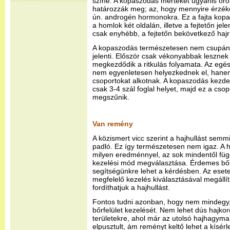
színe. A kopaszodás mértékét ugyanis örök
határozzák meg; az, hogy mennyire érzék
ún. androgén hormonokra. Ez a fajta kopa
a homlok két oldalán, illetve a fejtetőn jel
csak enyhébb, a fejtetőn bekövetkező hajr
A kopaszodás természetesen nem csupán a
jelenti. Először csak vékonyabbak lesznek
megkezdődik a ritkulás folyamata. Az egé
nem egyenletesen helyezkednek el, hane
csoportokat alkotnak. A kopaszodás kezd
csak 3-4 szál foglal helyet, majd ez a cso
megszűnik.
Van remény
A közismert vicc szerint a hajhullást semm
padló. Ez így természetesen nem igaz. A ha
milyen eredménnyel, az sok mindentől füg
kezelési mód megválasztása. Érdemes bőrg
segítségünkre lehet a kérdésben. Az esete
megfelelő kezelés kiválasztásával megállíth
fordíthatjuk a hajhullást.
Fontos tudni azonban, hogy nem mindegy, 
bőrfelület kezelését. Nem lehet dús hajkor
területekre, ahol már az utolsó hajhagyma
elpusztult, ám reményt keltő lehet a kísér