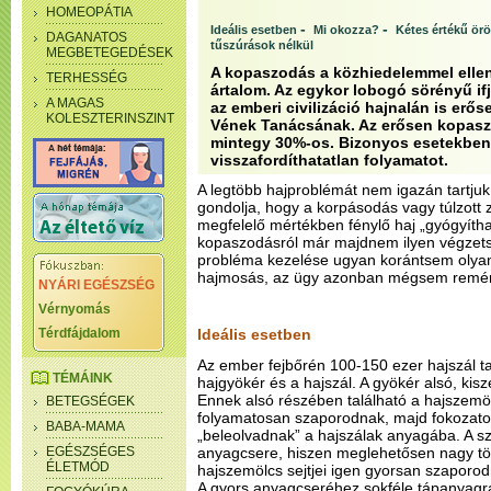
HOMEOPÁTIA
-
-
Ideális esetben
Mi okozza?
Kétes értékű ör
DAGANATOS
tűszúrások nélkül
MEGBETEGEDÉSEK
A kopaszodás a közhiedelemmel ellen
TERHESSÉG
ártalom. Az egykor lobogó sörényű i
A MAGAS
az emberi civilizáció hajnalán is erőse
KOLESZTERINSZINT
Vének Tanácsának. Az erősen kopaszo
mintegy 30%-os. Bizonyos esetekben
visszafordíthatatlan folyamatot.
A legtöbb hajproblémát nem igazán tartj
gondolja, hogy a korpásodás vagy túlzott
megfelelő mértékben fénylő haj „gyógyíth
kopaszodásról már majdnem ilyen végzets
probléma kezelése ugyan korántsem olyan
hajmosás, az ügy azonban mégsem remén
NYÁRI EGÉSZSÉG
Vérnyomás
Térdfájdalom
Ideális esetben
Az ember fejbőrén 100-150 ezer hajszál tal
TÉMÁINK
hajgyökér és a hajszál. A gyökér alsó, ki
Ennek alsó részében található a hajszemöl
BETEGSÉGEK
folyamatosan szaporodnak, majd fokozato
BABA-MAMA
„beleolvadnak” a hajszálak anyagába. A s
EGÉSZSÉGES
anyagcsere, hiszen meglehetősen nagy töme
ÉLETMÓD
hajszemölcs sejtjei igen gyorsan szaporo
A gyors anyagcseréhez sokféle tápanyagr