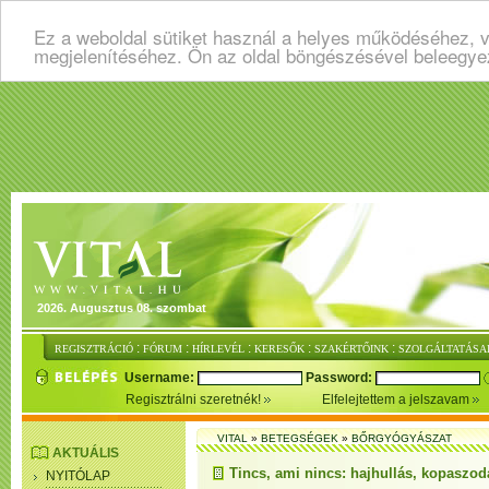
Ez a weboldal sütiket használ a helyes működéséhez, v
megjelenítéséhez. Ön az oldal böngészésével beleegye
2026. Augusztus 08. szombat
:
:
:
:
:
REGISZTRÁCIÓ
FÓRUM
HÍRLEVÉL
KERESŐK
SZAKÉRTŐINK
SZOLGÁLTATÁSA
Username:
Password:
Regisztrálni szeretnék!
Elfelejtettem a jelszavam
VITAL
»
BETEGSÉGEK
»
BŐRGYÓGYÁSZAT
AKTUÁLIS
Tincs, ami nincs: hajhullás, kopaszod
NYITÓLAP