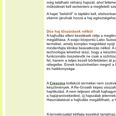
még található néhány hajszál, ahol felte
működését kell serkenteni a megfelelő sze
A hajat "belülről" is táplálni kell, elsősorb
vitamin járulnak hozzá a haj egészségéhe
Dús haj tűszúrások nélkül
A hajhullás elleni kezelések célja a meglé
megállítása. A svájci központú Labo Suisse
terméket, amely komplex megoldást nyújt a 
mindenfajta klinikai beavatkozás nélkül. A 
technológia lehetővé teszi, hogy a készít
funkcionális összetevők ne csak a szőrtüs
fel, hanem a teljes kezelt bőrfelületen át 
rétegeibe. Ennek köszönhetően megnő a 
és hatékonysága.
A
Crescina
kollekció termékei nem szokván
készítmények. A Re-Growth képes visszafo
hajritkulást. A nem teljesen elhalt hajhagym
a hajújranövekedést, új hajszálak jelennek
Használatával a hajhullás megállítható, a h
A termékcsalád kétfajta kezelést tartalmaz.