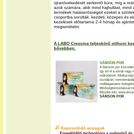
újranövekedését serkentő kúra, míg a má
azok számára, akik mind hajhullást, mind a 
termékek hatáserősségeit ezeket a szinte
csoportba sorolták: kezdeti, közepes és el
kezelések időtartama 2-4 hónap és ajánlo
megismételni.
A LABO Crescina teljeskörű otthoni keze
bővebben.
SÁMSON POR
A Sámson por közvetlen
így éri el a sérült vag
működését. Klinikai k
osztályán, kemoterápiá
melldaganatos betegeken
Minőségbiztosítással re
Bővebb info: www.drsa
SÁMSON POR
Kapcsolódó anyagok
Egyedülálló technológia a gyönyörű és 