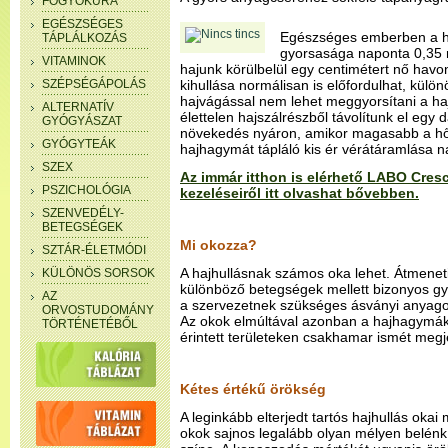
FOGYÓKÚRA
EGÉSZSÉGES
Egészséges emberben a h
TÁPLÁLKOZÁS
gyorsasága naponta 0,35 m
VITAMINOK
hajunk körülbelül egy centimétert nő havon
SZÉPSÉGÁPOLÁS
kihullása normálisan is előfordulhat, kül
hajvágással nem lehet meggyorsítani a ha
ALTERNATÍV
élettelen hajszálrészből távolítunk el egy
GYÓGYÁSZAT
növekedés nyáron, amikor magasabb a hő
GYÓGYTEÁK
hajhagymát tápláló kis ér vérátáramlása n
SZEX
Az immár itthon is elérhető LABO Cresc
PSZICHOLÓGIA
kezeléseiről itt olvashat bővebben.
SZENVEDÉLY-
BETEGSÉGEK
Mi okozza?
SZTÁR-ÉLETMÓDI
A hajhullásnak számos oka lehet. Átmeneti 
KÜLÖNÖS SORSOK
különböző betegségek mellett bizonyos g
AZ
a szervezetnek szükséges ásványi anyagok 
ORVOSTUDOMÁNY
Az okok elmúltával azonban a hajhagymá
TÖRTÉNETÉBŐL
érintett területeken csakhamar ismét megj
Kétes értékű örökség
A leginkább elterjedt tartós hajhullás oka
okok sajnos legalább olyan mélyen belénk 