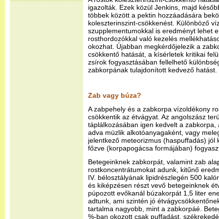
igazolták. Ezek közül Jenkins, majd későb
többek között a pektin hozzáadására bek
koleszterinszint-csökkenést. Különböző ví
szupplementumokkal is eredményt lehet e
rosthordozókkal való kezelés mellékhatások
okozhat. Újabban megkérdőjelezik a zabko
csökkentő hatását, a kísérletek kritikai felü
zsírok fogyasztásában fellelhető különbs
zabkorpának tulajdonított kedvező hatást.
Zab vagy búza?
A zabpehely és a zabkorpa vízoldékony rost
csökkentik az étvágyat. Az angolszász ter
táplálkozásában igen kedvelt a zabkorpa,
adva müzlik alkotóanyagaként, vagy meleg
jelentkező meteorizmus (haspuffadás) jól 
főzve (korpapogácsa formájában) fogyaszt
Betegeinknek zabkorpát, valamint zab alapa
rostkoncentrátumokat adunk, kitűnő ered
IV. bélosztályának lipidrészlegén 500 kaló
és kiképzésen részt vevő betegeinknek ét
púpozott evőkanál búzakorpát 1,5 liter en
adtunk, ami szintén jó étvágycsökkentőnek 
tartalma nagyobb, mint a zabkorpáé. Betege
%-ban okozott csak puffadást, székreked