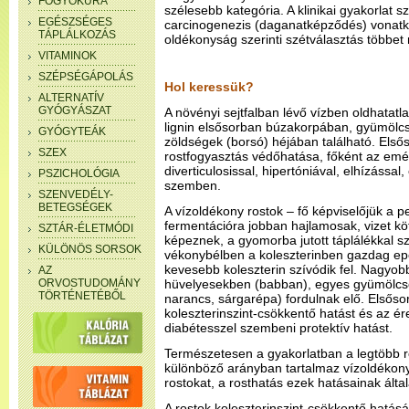
FOGYÓKÚRA
szélesebb kategória. A klinikai gyakorlat 
EGÉSZSÉGES
carcinogenezis (daganatképződés) vonatk
TÁPLÁLKOZÁS
oldékonyság szerinti szétválasztás többet
VITAMINOK
SZÉPSÉGÁPOLÁS
Hol keressük?
ALTERNATÍV
GYÓGYÁSZAT
A növényi sejtfalban lévő vízben oldhatatla
lignin elsősorban búzakorpában, gyümölcs
GYÓGYTEÁK
zöldségek (borsó) héjában található. Els
SZEX
rostfogyasztás védőhatása, főként az emé
diverticulosissal, hipertóniával, elhízássa
PSZICHOLÓGIA
szemben.
SZENVEDÉLY-
BETEGSÉGEK
A vízoldékony rostok – fő képviselőjük a 
fermentációra jobban hajlamosak, vizet kö
SZTÁR-ÉLETMÓDI
képeznek, a gyomorba jutott táplálékkal sz
KÜLÖNÖS SORSOK
vékonybélben a koleszterinben gazdag ep
kevesebb koleszterin szívódik fel. Nagyo
AZ
ORVOSTUDOMÁNY
hüvelyesekben (babban), egyes gyümölcs
TÖRTÉNETÉBŐL
narancs, sárgarépa) fordulnak elő. Elsőso
koleszterinszint-csökkentő hatást és az é
diabétesszel szembeni protektív hatást.
Természetesen a gyakorlatban a legtöbb 
különböző arányban tartalmaz vízoldékon
rostokat, a rosthatás ezek hatásainak ál
A rostok koleszterinszint-csökkentő hatásá