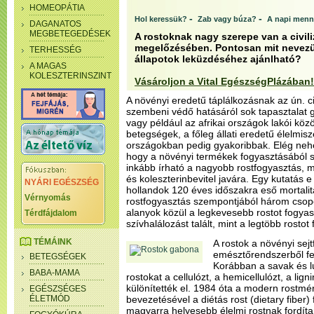
HOMEOPÁTIA
-
-
Hol keressük?
Zab vagy búza?
A napi menn
DAGANATOS
MEGBETEGEDÉSEK
A rostoknak nagy szerepe van a civil
megelőzésében. Pontosan mit nevezü
TERHESSÉG
állapotok leküzdéséhez ajánlható?
A MAGAS
KOLESZTERINSZINT
Vásároljon a Vital EgészségPlázában!
A növényi eredetű táplálkozásnak az ún. ci
szembeni védő hatásáról sok tapasztalat 
vagy például az afrikai országok lakói közö
betegségek, a főleg állati eredetű élelmis
országokban pedig gyakoribbak. Elég nehé
hogy a növényi termékek fogyasztásából 
inkább írható a nagyobb rostfogyasztás, mi
és koleszterinbevitel javára. Egy kutatás 
NYÁRI EGÉSZSÉG
hollandok 120 éves időszakra eső mortalitá
Vérnyomás
rostfogyasztás szempontjából három csopor
alanyok közül a legkevesebb rostot fogya
Térdfájdalom
szívhalálozást talált, mint a legtöbb rostot
TÉMÁINK
A rostok a növényi sejtf
emésztőrendszerből fe
BETEGSÉGEK
Korábban a savak és l
BABA-MAMA
rostokat a cellulózt, a hemicellulózt, a lig
különítették el. 1984 óta a modern rostm
EGÉSZSÉGES
ÉLETMÓD
bevezetésével a diétás rost (dietary fiber)
magyarra helyesebb élelmi rostnak fordíta