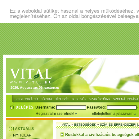
Ez a weboldal sütiket használ a helyes működéséhez, v
megjelenítéséhez. Ön az oldal böngészésével beleegye
2026. Augusztus 09. vasárnap
:
:
:
:
:
REGISZTRÁCIÓ
FÓRUM
HÍRLEVÉL
KERESŐK
SZAKÉRTŐINK
SZOLGÁLTATÁSA
Username:
Password:
Regisztrálni szeretnék!
Elfelejtettem a jelszavam
VITAL
»
BETEGSÉGEK
»
SZÍV- ÉS ÉRRENDSZERI
AKTUÁLIS
Rostokkal a civilizációs betegségek el
NYITÓLAP