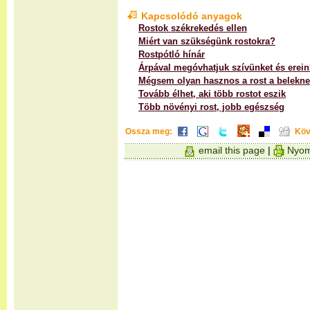
Kapcsolódó anyagok
Rostok székrekedés ellen
Miért van szükségünk rostokra?
Rostpótló hínár
Árpával megóvhatjuk szívünket és erein
Mégsem olyan hasznos a rost a belekn
Tovább élhet, aki több rostot eszik
Több növényi rost, jobb egészség
Ossza meg:
Köv
email this page
|
Nyom