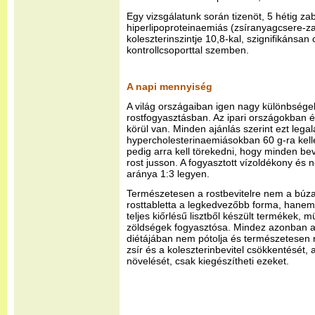
Egy vizsgálatunk során tizenöt, 5 hétig za
hiperlipoproteinaemiás (zsíranyagcsere-
koleszterinszintje 10,8-kal, szignifikánsan
kontrollcsoporttal szemben.
A napi mennyiség
A világ országaiban igen nagy különbség
rostfogyasztásban. Az ipari országokban 
körül van. Minden ajánlás szerint ezt lega
hypercholesterinaemiásokban 60 g-ra kel
pedig arra kell törekedni, hogy minden bev
rost jusson. A fogyasztott vízoldékony és
aránya 1:3 legyen.
Természetesen a rostbevitelre nem a búz
rosttabletta a legkedvezőbb forma, hanem
teljes kiőrlésű lisztből készült termékek, 
zöldségek fogyasztósa. Mindez azonban a
diétájában nem pótolja és természetesen nem
zsír és a koleszterinbevitel csökkentését, a
növelését, csak kiegészítheti ezeket.