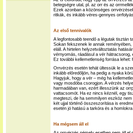
betegségre utal, pl. az orr és az orrmell
Ezek azonban a közönséges orrvérzése
ritkák, és inkább véres-gennyes orrfolyás
Az első tennivalók
A legfontosabb teendő a légutak tisztán ta
Sokan fekszenek le annak reményében, 
eláll. A hirtelen helyzetváltoztatás hatá
vérnyomás, ráadásul a vér hátracsorog, 
Ez további kellemetlenség forrása lehet: 
Orrvérzés esetén tehát ültessük le a sze
inkább előredőljön, ha pedig a nyaka körü
Hagyjuk, hogy a vér – még ha kellemetle
vagy mosdóba csorogjon. A vérzés helye 
harmadában van, ezért illesszünk az orrp
vattacsomót. Ha ez nincs kéznél, egy ti
megteszi, de ha semmilyen eszköz nem á
két ujjal történő összeszorítása is ere
esetén jó hatású a tarkóra és a homlokra
Ha mégsem áll el
Az orrvérzés némely esetben nem áll el m