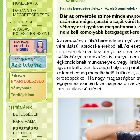
Az orrvérzés
HOMEOPÁTIA
-
-
Ha más betegséget jelez
Az első tennivalók
DAGANATOS
MEGBETEGEDÉSEK
Bár az orrvérzés szinte mindennapos
számára mégis ijesztő a saját vérét l
TERHESSÉG
vékony erei gyakran megpattannak, d
A MAGAS
nem kell komolyabb betegséget kere
KOLESZTERINSZINT
Az orrsövény elülső harmadának nyálkah
vérellátású, aprócska erekből áll. Az es
sérülésének következménye az orrvérzés
nyálkahártya szárazsága is, melyet nem 
légkondicionált munkahelyek, vegyi irrit
ügyelni kell a zárt levegőjű helyiség pára
kellemetlenség megelőzhető különféle, a 
orrcseppekkel. Ha nagy magasságban ta
NYÁRI EGÉSZSÉG
légnyomás szintén kiválthatja az orrvérzé
Vérnyomás
mechanikus sérülései.
Térdfájdalom
TÉMÁINK
BETEGSÉGEK
BABA-MAMA
EGÉSZSÉGES
ÉLETMÓD