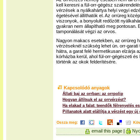
kell keresni a fül-orr-gégész szakrendelé
vérzések a nyálkahártya helyi vegyi edz
égetésével állíthatók el. Az orrüreg köz
viszonyok, a bonyolult redőzött nyálkahár
gyakran nem állapítható meg pontosan. E
tamponálását végzi az orvos.
Nagyon makacs esetekben, az orrüreg há
vérzéseknél szükség lehet ún. orr-garat
hátra, a garat felé hermetikusan elzárja a
kórházba kerül, ahol fül-orr-gégészeti és
történik az okok felderítésére.
Kapcsolódó anyagok
Állati baj az orrban: az orrpolip
Hogyan állítsuk el az orrvérzést?
Ha elakad a falat: teendők félrenyelés 
Pillanatok alatt elállítja a vérzést egy ú
Ossza meg:
Köv
email this page
|
Nyo