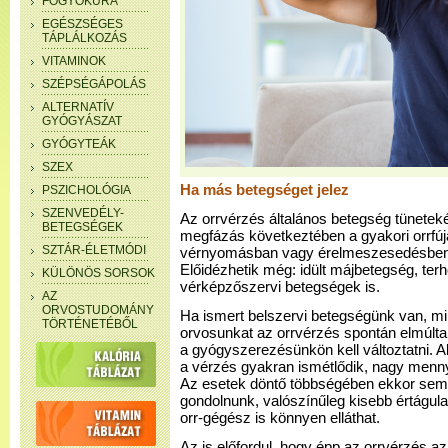
FOGYÓKÚRA
EGÉSZSÉGES
TÁPLÁLKOZÁS
VITAMINOK
SZÉPSÉGÁPOLÁS
ALTERNATÍV
GYÓGYÁSZAT
GYÓGYTEÁK
SZEX
Ha más betegséget jelez
PSZICHOLÓGIA
SZENVEDÉLY-
Az orrvérzés általános betegség tüneteként
BETEGSÉGEK
megfázás következtében a gyakori orrfúj
SZTÁR-ÉLETMÓDI
vérnyomásban vagy érelmeszesedésben s
Előidézhetik még: idült májbetegség, ter
KÜLÖNÖS SORSOK
vérképzőszervi betegségek is.
AZ
ORVOSTUDOMÁNY
Ha ismert belszervi betegségünk van, m
TÖRTÉNETÉBŐL
orvosunkat az orrvérzés spontán elmúlta 
a gyógyszerezésünkön kell változtatni. A
a vérzés gyakran ismétlődik, nagy mennyi
Az esetek döntő többségében ekkor sem 
gondolnunk, valószínűleg kisebb értágulat 
orr-gégész is könnyen elláthat.
Az is előfordul, hogy épp az orrvérzés a