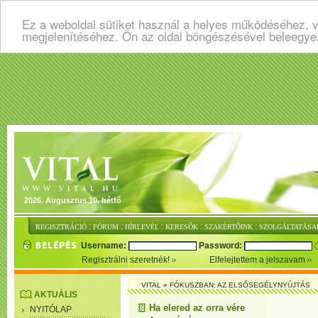
Ez a weboldal sütiket használ a helyes működéséhez, v
megjelenítéséhez. Ön az oldal böngészésével beleegye
2026. Augusztus 10. hétfő
:
:
:
:
:
REGISZTRÁCIÓ
FÓRUM
HÍRLEVÉL
KERESŐK
SZAKÉRTŐINK
SZOLGÁLTATÁSA
Username:
Password:
Regisztrálni szeretnék!
Elfelejtettem a jelszavam
VITAL
»
FÓKUSZBAN: AZ ELSŐSEGÉLYNYÚJTÁS
AKTUÁLIS
Ha elered az orra vére
NYITÓLAP