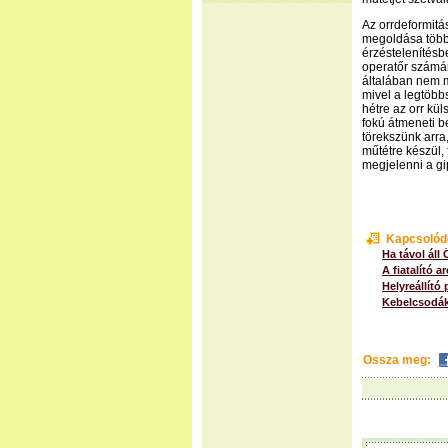
Az orrdeformitá
megoldása több 
érzéstelenítésb
operatőr számá
általában nem m
mivel a legtöbb
hétre az orr kü
fokú átmeneti b
törekszünk arra
műtétre készül,
megjelenni a gi
Kapcsolód
Ha távol áll 
A fiatalító a
Helyreállító 
Kebelcsodák:
Ossza meg: