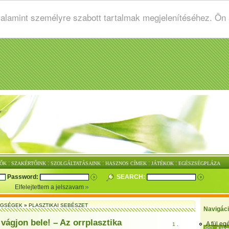
valamint személyre szabott tartalmak megjelenítéséhez. Ön
:
:
:
:
:
ŐK
SZAKÉRTŐINK
SZOLGÁLTATÁSAINK
HASZNOS CÍMEK
JÁTÉKOK
EGÉSZSÉGPLÁZA
Password:
SEARCH:
Elfelejtettem a jelszavam
EGSÉGEK
»
PLASZTIKAI SEBÉSZET
Navigác
vágjon bele! – Az orrplasztika
A fül e
1 .