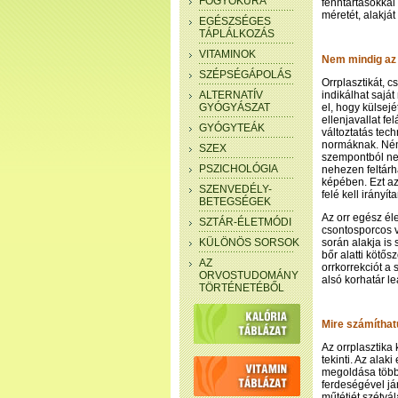
FOGYÓKÚRA
fenntartásokkal
méretét, alakját
EGÉSZSÉGES
TÁPLÁLKOZÁS
VITAMINOK
Nem mindig az 
SZÉPSÉGÁPOLÁS
Orrplasztikát, c
ALTERNATÍV
indikálhat sajá
GYÓGYÁSZAT
el, hogy külsej
ellenjavallat fe
GYÓGYTEÁK
változtatás tech
normáknak. Ném
SZEX
szempontból nem
PSZICHOLÓGIA
nehezen feltárha
képében. Ezt az
SZENVEDÉLY-
felé kell irányíta
BETEGSÉGEK
Az orr egész él
SZTÁR-ÉLETMÓDI
csontosporcos v
KÜLÖNÖS SORSOK
során alakja is 
bőr alatti kötős
AZ
orrkorrekciót a
ORVOSTUDOMÁNY
alsó korhatár le
TÖRTÉNETÉBŐL
Mire számítha
Az orrplasztika
tekinti. Az alak
megoldása többn
ferdeségével jár
műtétjét szétvál