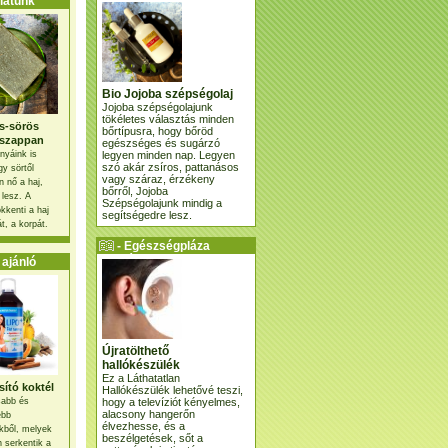
atunk
Bio Jojoba szépségolaj
Jojoba szépségolajunk
tökéletes választás minden
s-sörös
bőrtípusra, hogy bőröd
szappan
egészséges és sugárzó
legyen minden nap. Legyen
nyáink is
szó akár zsíros, pattanásos
gy sörtől
vagy száraz, érzékeny
 nő a haj,
bőrről, Jojoba
 lesz. A
Szépségolajunk mindig a
kkenti a haj
segítségedre lesz.
t, a korpát.
- Egészségpláza
ajánlatunk -
ajánló
Újratölthető
hallókészülék
Ez a Láthatatlan
ító koktél
Hallókészülék lehetővé teszi,
hogy a televíziót kényelmes,
osabb és
alacsony hangerőn
ebb
élvezhesse, és a
kből, melyek
beszélgetések, sőt a
 serkentik a