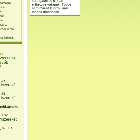
suttogások is tisztán
rsavakra
érthetővé váljanak. Többé
és a
nem marad le arról, amit
mások mondanak.
k
sát.
ai
nak a
 csökkentő
ességéhez.
LL
lvassa az
evők
?
, az
miszerekét.
, az
miszerekét
etikumokét.
án az
miszerekét.
 szinte
.