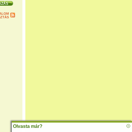
ALOM
ZTÁS
Olvasta már?