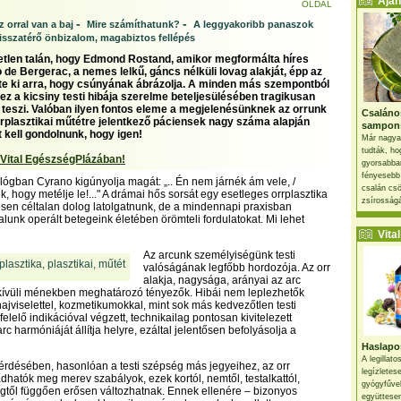
Ajánl
OLDAL
-
-
 orral van a baj
Mire számíthatunk?
A leggyakoribb panaszok
isszatérő önbizalom, magabiztos fellépés
etlen talán, hogy Edmond Rostand, amikor megformálta híres
 de Bergerac, a nemes lelkű, gáncs nélküli lovag alakját, épp az
te ki arra, hogy csúnyának ábrázolja. A minden más szempontból
t ez a kicsiny testi hibája szerelme beteljesülésében tragikusan
 teszi. Valóban ilyen fontos eleme a megjelenésünknek az orrunk
Csaláno
rrplasztikai műtétre jelentkező páciensek nagy száma alapján
sampon
zt kell gondolnunk, hogy igen!
Már nagya
tudták, ho
 Vital EgészségPlázában!
gyorsabban
fényesebb
lógban Cyrano kigúnyolja magát: „.. Én nem járnék ám vele, /
csalán csö
, hogy metélje le!..." A drámai hős sorsát egy esetleges orrplasztika
zsírosságá
sen céltalan dolog latolgatnunk, de a mindennapi praxisban
alunk operált betegeink életében örömteli fordulatokat. Mi lehet
Vital 
Az arcunk személyiségünk testi
valóságának legfőbb hordozója. Az orr
alakja, nagysága, arányai az arc
dkívüli ménekben meghatározó tényezők. Hibái nem leplezhetők
hajviselettel, kozmetikumokkal, mint sok más kedvezőtlen testi
elelő indikációval végzett, technikailag pontosan kivitelezett
arc harmóniáját állítja helyre, ezáltal jelentősen befolyásolja a
Haslapos
A legillat
érdésében, hasonlóan a testi szépség más jegyeihez, az orr
legízletes
hatók meg merev szabályok, ezek kortól, nemtől, testalkattól,
gyógyfűve
gtől függően erősen változhatnak. Ennek ellenére – bizonyos
együttesen