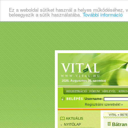
Ez a weboldal sütiket használ a helyes működéséhez, 
beleegyezik a sütik használatába.
További információ
2026. Augusztus 08. szombat
:
:
:
REGISZTRÁCIÓ
FÓRUM
HÍRLEVÉL
KERES
Username:
Regisztrálni szeretnék!
VITAL
»
BET
AKTUÁLIS
Bátran 
NYITÓLAP