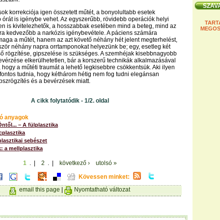
sok korrekciója igen összetett műtét, a bonyolultabb esetek
órát is igénybe vehet. Az egyszerűbb, rövidebb operációk helyi
TART
en is kivitelezhetők, a hosszabbak esetében mind a beteg, mind az
MEGOS
ra kedvezőbb a narkózis igénybevétele. A páciens számára
aga a műtét, hanem az azt követő néhány hét jelent megterhelést,
ször néhány napra orrtamponokat helyezünk be; egy, esetleg két
lső rögzítése, gipszelése is szükséges. A szemhéjak kisebbnagyobb
evérzése elkerülhetetlen, bár a korszerű technikák alkalmazásával
, hogy a műtéti traumát a lehető legkisebbre csökkentsük. Aki ilyen
 fontos tudnia, hogy kéthárom hétig nem fog tudni elegánsan
pszrögzítés és a bevérzések miatt.
A cikk folytatódik - 1/2. oldal
ó anyagok
Öntől... – A fülplasztika
rcplasztika
plasztikai sebészet
 a mellplasztika
1
. |
2
. |
következő ›
utolsó »
Kövessen minket:
email this page
|
Nyomtatható változat