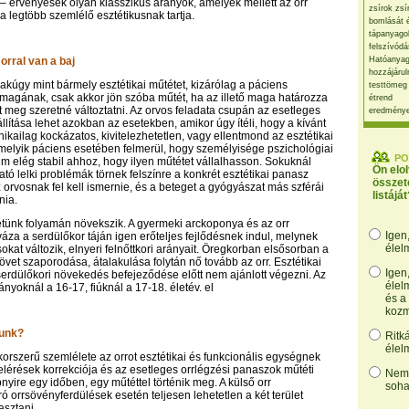
 – érvényesek olyan klasszikus arányok, amelyek mellett az orr
zsírok zsí
 a legtöbb szemlélő esztétikusnak tartja.
bomlását 
tápanyago
felszívódá
orral van a baj
Hatóanyag
hozzájárul
sakúgy mint bármely esztétikai műtétet, kizárólag a páciens
testtömeg
t magának, csak akkor jön szóba műtét, ha az illető maga határozza
étrend
ét meg szeretné változtatni. Az orvos feladata csupán az esetleges
eredmény
lállítása lehet azokban az esetekben, amikor úgy ítéli, hogy a kívánt
nikailag kockázatos, kivitelezhetetlen, vagy ellentmond az esztétikai
elyik páciens esetében felmerül, hogy személyisége pszichológiai
PO
 elég stabil ahhoz, hogy ilyen műtétet vállalhasson. Sokuknál
Ön elo
tó lelki problémák törnek felszínre a konkrét esztétikai panasz
összet
 orvosnak fel kell ismernie, és a beteget a gyógyászat más szférái
listáját
nia.
etünk folyamán növekszik. A gyermeki arckoponya és az orr
Igen
áza a serdülőkor táján igen erőteljes fejlődésnek indul, melynek
élel
sokat változik, elnyeri felnőttkori arányait. Öregkorban elsősorban a
zövet szaporodása, átalakulása folytán nő tovább az orr. Esztétikai
Igen
 serdülőkori növekedés befejeződése előtt nem ajánlott végezni. Az
élel
ányoknál a 16-17, fiúknál a 17-18. életév. el
és a
kozm
tunk?
Ritk
élel
 korszerű szemlélete az orrot esztétikai és funkcionális egységnek
i elérések korrekciója és az esetleges orrlégzési panaszok műtéti
Nem,
yire egy időben, egy műtéttel történik meg. A külső orr
soha
ó orrsövényferdülések esetén teljesen lehetetlen a két terület
asztani.