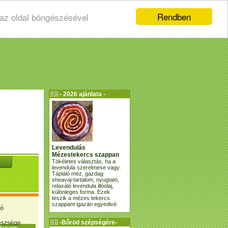
Rendben
 az oldal böngészésével
- 2026 ajánlata -
Levendulás
Mézestekercs szappan
Tökéletes választás, ha a
levendula szerelmese vagy.
Tápláló méz, gazdag
sheavaj-tartalom, nyugtató,
relaxáló levendula illóolaj,
különleges forma. Ezek
teszik a mézes tekercs
szappant igazán egyedivé.
ió
-Bőröd szépségére-
gészsége