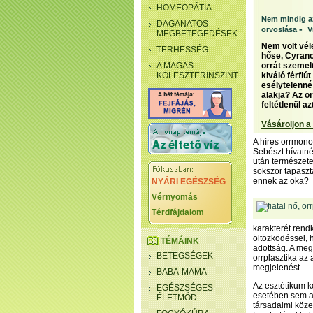
HOMEOPÁTIA
Nem mindig az
DAGANATOS
-
orvoslása
V
MEGBETEGEDÉSEK
Nem volt vél
TERHESSÉG
hőse, Cyrano
A MAGAS
orrát szemel
KOLESZTERINSZINT
kiváló férfiú
esélytelenné
alakja? Az o
feltétlenül a
Vásároljon a
A híres orrmono
Sebészt hívatnék
után természete
sokszor tapaszt
ennek az oka?
NYÁRI EGÉSZSÉG
Vérnyomás
Térdfájdalom
karakterét ren
öltözködéssel, 
TÉMÁINK
adottság. A megf
BETEGSÉGEK
orrplasztika az 
megjelenést.
BABA-MAMA
Az esztétikum k
EGÉSZSÉGES
esetében sem ad
ÉLETMÓD
társadalmi köze