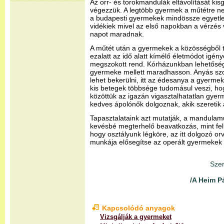
Az orr- és torokmandulák eltávolítását ki
végezzük. A legtöbb gyermek a műtétre n
a budapesti gyermekek mindössze egyetlen
vidékiek mivel az első napokban a vérzé
napot maradnak.
A műtét után a gyermekek a közösségből t
ezalatt az idő alatt kímélő életmódot igény
megszokott rend. Kórházunkban lehetőség
gyermeke mellett maradhasson. Anyás szo
lehet bekerülni, itt az édesanya a gyermekév
kis betegek többsége tudomásul veszi, ho
közöttük az igazán vigasztalhatatlan gyerm
kedves ápolónők dolgoznak, akik szeretik
Tapasztalataink azt mutatják, a mandula
kevésbé megterhelő beavatkozás, mint fel
hogy osztályunk légköre, az itt dolgozó 
munkája elősegítse az operált gyermekek
Szer
/A Heim P
Kapcsolódó anyagok
Vizsgálják a gyermeket