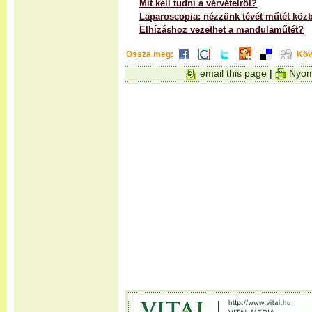
Mit kell tudni a vérvételről?
Laparoscopia: nézzünk tévét műtét köz
Elhízáshoz vezethet a mandulaműtét?
Ossza meg:
Köv
email this page
|
Nyom