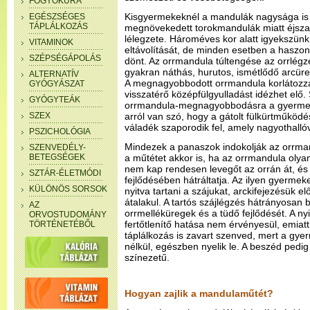
FOGYÓKÚRA
Kisgyermekeknél a mandulák nagysága is 
EGÉSZSÉGES
TÁPLÁLKOZÁS
megnövekedett torokmandulák miatt éjsza
lélegzete. Hároméves kor alatt igyekszünk
VITAMINOK
eltávolítását, de minden esetben a haszo
SZÉPSÉGÁPOLÁS
dönt. Az orrmandula túltengése az orrlégz
gyakran náthás, hurutos, ismétlődő arcüre
ALTERNATÍV
A megnagyobbodott orrmandula korlátozza 
GYÓGYÁSZAT
visszatérő középfülgyulladást idézhet elő
GYÓGYTEÁK
orrmandula-megnagyobbodásra a gyermek 
SZEX
arról van szó, hogy a gátolt fülkürtműköd
váladék szaporodik fel, amely nagyothalló
PSZICHOLÓGIA
Mindezek a panaszok indokolják az orrmand
SZENVEDÉLY-
BETEGSÉGEK
a műtétet akkor is, ha az orrmandula olya
nem kap rendesen levegőt az orrán át, é
SZTÁR-ÉLETMÓDI
fejlődésében hátráltatja. Az ilyen gyerme
KÜLÖNÖS SORSOK
nyitva tartani a szájukat, arckifejezésük e
átalakul. A tartós szájlégzés hátrányosan b
AZ
orrmelléküregek és a tüdő fejlődését. A nyit
ORVOSTUDOMÁNY
fertőtlenítő hatása nem érvényesül, emiat
TÖRTÉNETÉBŐL
táplálkozás is zavart szenved, mert a gye
nélkül, egészben nyelik le. A beszéd pedig
színezetű.
Hogyan zajlik a mandulaműtét?