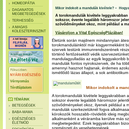
HOMEOPÁTIA
-
Mikor indokolt a mandulák kivétele?
Hogya
DAGANATOS
MEGBETEGEDÉSEK
A torokmandulák kivétele leggyakrabban 
sokszor, évente legalább háromszor jelen
TERHESSÉG
szövődményeket okoz, mint például a ma
A MAGAS
KOLESZTERINSZINT
Vásároljon a Vital EgészségPlázában!
Életünk során majdnem mindannyian átesü
torokmanduláinktól már kisgyermekként b
szervek testünk immunrendszerének részei
történő fertőzésektől védik szervezetünke
mandulagyulladás az egyik leggyakoribb 
mandulák fontos nyirokszervek, de ha töb
amennyi hasznot hajtanak, érdemes azokat 
ismétlődő lázas állapot, a sok antibiotikum
NYÁRI EGÉSZSÉG
Vérnyomás
Mikor indokolt a mand
Térdfájdalom
A torokmandulák kivétele leggyakrabban ak
TÉMÁINK
sokszor évente legalább háromszor jelentk
szövődményeket okoz, ilyenek például a ma
BETEGSÉGEK
mandulák szerkezetüknél fogva alkalmas
BABA-MAMA
kórokozók hosszabb-rövidebb ideig megb
alkalmanként a véráramba kerülve más sz
EGÉSZSÉGES
ÉLETMÓD
megbetegedést. Ezek leggyakrabban bizo
szemészeti és vesebetegségek.