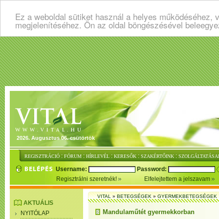
Ez a weboldal sütiket használ a helyes működéséhez, v
megjelenítéséhez. Ön az oldal böngészésével beleegye
2026. Augusztus 06. csütörtök
:
:
:
:
:
REGISZTRÁCIÓ
FÓRUM
HÍRLEVÉL
KERESŐK
SZAKÉRTŐINK
SZOLGÁLTATÁSA
Username:
Password:
Regisztrálni szeretnék!
Elfelejtettem a jelszavam
VITAL
»
BETEGSÉGEK
»
GYERMEKBETEGSÉGEK
AKTUÁLIS
Mandulaműtét gyermekkorban
NYITÓLAP