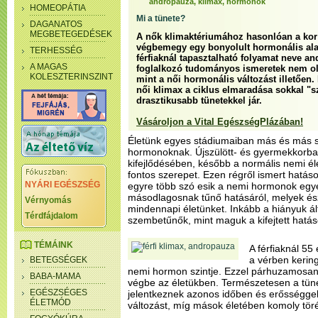
andropauza, klimax, hormonok
HOMEOPÁTIA
Mi a tünete?
DAGANATOS
MEGBETEGEDÉSEK
A nők klimaktériumához hasonlóan a kor e
végbemegy egy bonyolult hormonális al
TERHESSÉG
férfiaknál tapasztalható folyamat neve a
A MAGAS
foglalkozó tudományos ismeretek nem oly
KOLESZTERINSZINT
mint a női hormonális változást illetően.
női klimax a ciklus elmaradása sokkal 
drasztikusabb tünetekkel jár.
Vásároljon a Vital EgészségPlázában!
Életünk egyes stádiumaiban más és más 
hormonoknak. Újszülött- és gyermekkorban
kifejlődésében, később a normális nemi él
fontos szerepet. Ezen régről ismert hatáso
NYÁRI EGÉSZSÉG
egyre több szó esik a nemi hormonok egy
másodlagosnak tűnő hatásáról, melyek ész
Vérnyomás
mindennapi életünket. Inkább a hiányuk ál
Térdfájdalom
szembetűnők, mint maguk a kifejtett hatás
TÉMÁINK
A férfiaknál 55
a vérben kering
BETEGSÉGEK
nemi hormon szintje. Ezzel párhuzamosa
BABA-MAMA
végbe az életükben. Természetesen a tün
EGÉSZSÉGES
jelentkeznek azonos időben és erősséggel
ÉLETMÓD
változást, míg mások életében komoly tör