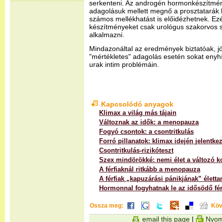
serkenteni. Az androgén hormonkészítmé
adagolásuk mellett megnő a prosztatarák 
számos mellékhatást is előidézhetnek. Ez
készítményeket csak urológus szakorvos sz
alkalmazni.
Mindazonáltal az eredmények biztatóak, jó
"mértékletes" adagolás esetén sokat enyhí
urak intim problémáin.
Kapcsolódó anyagok
Klimax a világ más tájain
Változnak az idők: a menopauza
Fogyó csontok: a csontritkulás
Forró pillanatok: klimax idején jelentk
Csontritkulás-rizikóteszt
Szex mindörökké: nemi élet a változó k
A férfiaknál ritkább a menopauza
A férfiak „kapuzárási pánikjának” életta
Hormonnal fogyhatnak le az idősödő fér
Ossza meg:
Köv
email this page
|
Nyom