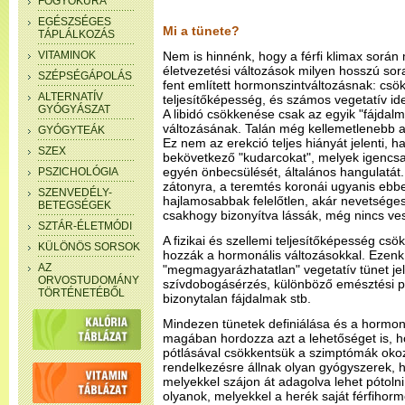
FOGYÓKÚRA
EGÉSZSÉGES
Mi a tünete?
TÁPLÁLKOZÁS
VITAMINOK
Nem is hinnénk, hogy a férfi klimax során
életvezetési változások milyen hosszú sora
SZÉPSÉGÁPOLÁS
fent említett hormonszintváltozásnak: csök
ALTERNATÍV
teljesítőképesség, és számos vegetatív ide
GYÓGYÁSZAT
A libidó csökkenése csak az egyik "fájdalm
változásának. Talán még kellemetlenebb a
GYÓGYTEÁK
Ez nem az erekció teljes hiányát jelenti,
SZEX
bekövetkező "kudarcokat", melyek igencsak
egyén önbecsülését, általános hangulatát.
PSZICHOLÓGIA
zátonyra, a teremtés koronái ugyanis ebb
SZENVEDÉLY-
hajlamosabbak felelőtlen, akár nevetsége
BETEGSÉGEK
csakhogy bizonyítva lássák, még nincs ves
SZTÁR-ÉLETMÓDI
A fizikai és szellemi teljesítőképesség cs
KÜLÖNÖS SORSOK
hozzák a hormonális változásokkal. Ezen
AZ
"megmagyarázhatatlan" vegetatív tünet jele
ORVOSTUDOMÁNY
szívdobogásérzés, különböző emésztési p
TÖRTÉNETÉBŐL
bizonytalan fájdalmak stb.
Mindezen tünetek definiálása és a hormo
magában hordozza azt a lehetőséget is,
pótlásával csökkentsük a szimptómák oko
rendelkezésre állnak olyan gyógyszerek,
melyekkel szájon át adagolva lehet pótolni
olyanok, melyekkel a herék saját férfihor