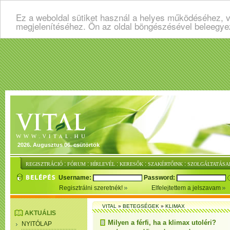
Ez a weboldal sütiket használ a helyes működéséhez, v
megjelenítéséhez. Ön az oldal böngészésével beleegye
2026. Augusztus 06. csütörtök
:
:
:
:
:
REGISZTRÁCIÓ
FÓRUM
HÍRLEVÉL
KERESŐK
SZAKÉRTŐINK
SZOLGÁLTATÁSA
Username:
Password:
Regisztrálni szeretnék!
Elfelejtettem a jelszavam
VITAL
»
BETEGSÉGEK
»
KLIMAX
AKTUÁLIS
Milyen a férfi, ha a klimax utoléri?
NYITÓLAP