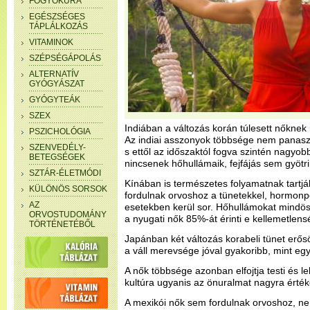
FOGYÓKÚRA
EGÉSZSÉGES
TÁPLÁLKOZÁS
VITAMINOK
SZÉPSÉGÁPOLÁS
ALTERNATÍV
GYÓGYÁSZAT
GYÓGYTEÁK
SZEX
Indiában a változás korán túlesett nőknek m
PSZICHOLÓGIA
Az indiai asszonyok többsége nem panaszko
SZENVEDÉLY-
s ettől az időszaktól fogva szintén nagyob
BETEGSÉGEK
nincsenek hőhullámaik, fejfájás sem gyötri
SZTÁR-ÉLETMÓDI
Kínában is természetes folyamatnak tartjá
KÜLÖNÖS SORSOK
fordulnak orvoshoz a tünetekkel, hormonpó
AZ
esetekben kerül sor. Hőhullámokat mindö
ORVOSTUDOMÁNY
a nyugati nők 85%-át érinti e kellemetlens
TÖRTÉNETÉBŐL
Japánban két változás korabeli tünet erősöd
a váll merevsége jóval gyakoribb, mint e
A nők többsége azonban elfojtja testi és le
kultúra ugyanis az önuralmat nagyra értéke
A mexikói nők sem fordulnak orvoshoz, ne