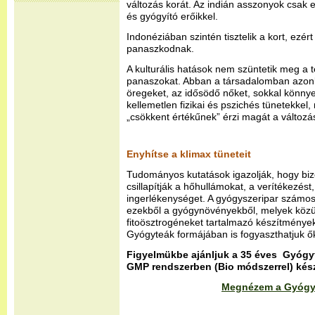
változás korát. Az indián asszonyok csak 
és gyógyító erőikkel.
Indonéziában szintén tisztelik a kort, ezért
panaszkodnak.
A kulturális hatások nem szüntetik meg a 
panaszokat. Abban a társadalomban azonba
öregeket, az idősödő nőket, sokkal könn
kellemetlen fizikai és pszichés tünetekkel
„csökkent értékűnek” érzi magát a változá
Enyhítse a klimax tüneteit
Tudományos kutatások igazolják, hogy b
csillapítják a hőhullámokat, a verítékezést
ingerlékenységet. A gyógyszeripar számos k
ezekből a gyógynövényekből, melyek közül
fitoösztrogéneket tartalmazó készítmények,
Gyógyteák formájában is fogyaszthatjuk ő
Figyelmükbe ajánljuk a 35 éves Gyógy
GMP rendszerben (Bio módszerrel) készí
Megnézem a Gyógyf