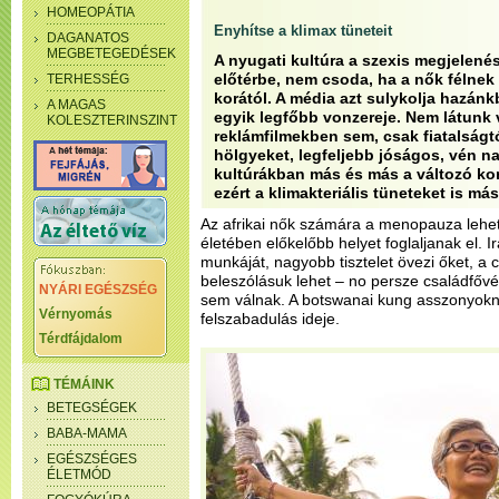
HOMEOPÁTIA
Enyhítse a klimax tüneteit
DAGANATOS
MEGBETEGEDÉSEK
A nyugati kultúra a szexis megjelenést
előtérbe, nem csoda, ha a nők félnek 
TERHESSÉG
korától. A média azt sulykolja hazán
A MAGAS
egyik legfőbb vonzereje. Nem látunk 
KOLESZTERINSZINT
reklámfilmekben sem, csak fiatalságtó
hölgyeket, legfeljebb jóságos, vén
kultúrákban más és más a változó kor
ezért a klimakteriális tüneteket is má
Az afrikai nők számára a menopauza lehet
életében előkelőbb helyet foglaljanak el. Ir
munkáját, nagyobb tisztelet övezi őket, a 
beleszólásuk lehet – no persze családfőv
NYÁRI EGÉSZSÉG
sem válnak. A botswanai kung asszonyokn
Vérnyomás
felszabadulás ideje.
Térdfájdalom
TÉMÁINK
BETEGSÉGEK
BABA-MAMA
EGÉSZSÉGES
ÉLETMÓD