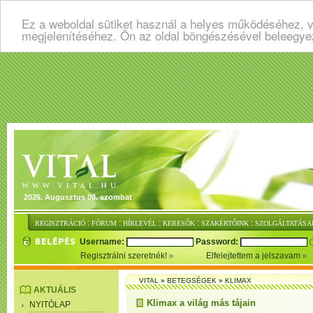
Ez a weboldal sütiket használ a helyes működéséhez, v
megjelenítéséhez. Ön az oldal böngészésével beleegye
2026. Augusztus 08. szombat
:
:
:
:
:
REGISZTRÁCIÓ
FÓRUM
HÍRLEVÉL
KERESŐK
SZAKÉRTŐINK
SZOLGÁLTATÁSA
Username:
Password:
Regisztrálni szeretnék!
Elfelejtettem a jelszavam
VITAL
»
BETEGSÉGEK
»
KLIMAX
AKTUÁLIS
Klimax a világ más tájain
NYITÓLAP