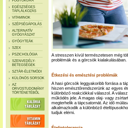
FOGYÓKÚRA
EGÉSZSÉGES
TÁPLÁLKOZÁS
VITAMINOK
SZÉPSÉGÁPOLÁS
ALTERNATÍV
GYÓGYÁSZAT
GYÓGYTEÁK
SZEX
PSZICHOLÓGIA
A stresszen kívül természetesen még több
problémák és a görcsök kialakulásában.
SZENVEDÉLY-
BETEGSÉGEK
SZTÁR-ÉLETMÓDI
Étkezési és emésztési problémák
KÜLÖNÖS SORSOK
A hasi görcsök leggyakoribb forrása a t
AZ
hiszen emésztőrendszerünk az egyes éte
ORVOSTUDOMÁNY
TÖRTÉNETÉBŐL
különböző reakciókkal válaszol. A válasz 
működés jele. A magas olaj- vagy zsírtar
megterhelik a tápcsatornát. Az idő múl
alkalmazkodik a különböző ételtípusokh
tudjuk elérni.
Ételintolerancia