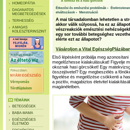
A stressz és a hasi görcsök
HOMEOPÁTIA
-
Étkezési és emésztési problémák
Ételintoleran
DAGANATOS
-
elváltozások
Menstruáció
MEGBETEGEDÉSEK
A mai társadalomban lehetetlen a str
TERHESSÉG
akkor válik súlyossá, ha ez az állapot
A MAGAS
vészreakciók emésztési nehézségek
KOLESZTERINSZINT
egy sor további betegséghez vezethet
elérte ezt az állapotot?
Vásároljon a Vital EgészségPlázában
Első lépésként próbálja meg azonosítani
megelőzhesse kialakulásukat! Figyelje
okoznak hasi görcsöket! Egy matekvizsg
összejövetel? Egy megbeszélés a főnöké
NYÁRI EGÉSZSÉG
figyelése és megelőzése csökkenti a hasi
a pozitív, magabiztos életvitel kialakít
Vérnyomás
magánéletben.
Térdfájdalom
TÉMÁINK
BETEGSÉGEK
BABA-MAMA
EGÉSZSÉGES
ÉLETMÓD