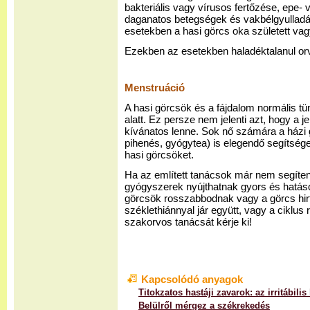
bakteriális vagy vírusos fertőzése, epe-
daganatos betegségek és vakbélgyullad
esetekben a hasi görcs oka született vag
Ezekben az esetekben haladéktalanul orvo
Menstruáció
A hasi görcsök és a fájdalom normális tü
alatt. Ez persze nem jelenti azt, hogy a 
kívánatos lenne. Sok nő számára a ház
pihenés, gyógytea) is elegendő segítsége
hasi görcsöket.
Ha az említett tanácsok már nem segíten
gyógyszerek nyújthatnak gyors és hatás
görcsök rosszabbodnak vagy a görcs hirt
széklethiánnyal jár együtt, vagy a ciklus r
szakorvos tanácsát kérje ki!
Kapcsolódó anyagok
Titokzatos hastáji zavarok: az irritábili
Belülről mérgez a székrekedés