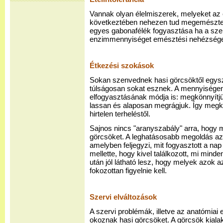
Vannak olyan élelmiszerek, melyeket az e
következtében nehezen tud megemészten
egyes gabonafélék fogyasztása ha a sze
enzimmennyiséget emésztési nehézsége
Étkezési szokások
Sokan szenvednek hasi görcsöktől egysz
túlságosan sokat esznek. A mennyiségen 
elfogyasztásának módja is: megkönnyítjü
lassan és alaposan megrágjuk. Így megkí
hirtelen terheléstől.
Sajnos nincs "aranyszabály" arra, hogy 
görcsöket. A leghatásosabb megoldás az,
amelyben feljegyzi, mit fogyasztott a nap
mellette, hogy kivel találkozott, mi mind
után jól látható lesz, hogy melyek azok 
fokozottan figyelnie kell.
Szervi elváltozások
A szervi problémák, illetve az anatómiai 
okoznak hasi görcsöket. A görcsök kial