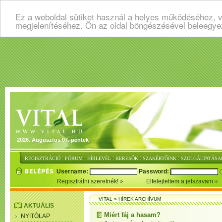
Ez a weboldal sütiket használ a helyes működéséhez, v
megjelenítéséhez. Ön az oldal böngészésével beleegye
2026. Augusztus 07. péntek
:
:
:
:
:
REGISZTRÁCIÓ
FÓRUM
HÍRLEVÉL
KERESŐK
SZAKÉRTŐINK
SZOLGÁLTATÁSA
Username:
Password:
Regisztrálni szeretnék!
Elfelejtettem a jelszavam
VITAL
»
HÍREK ARCHÍVUM
AKTUÁLIS
Miért fáj a hasam?
NYITÓLAP