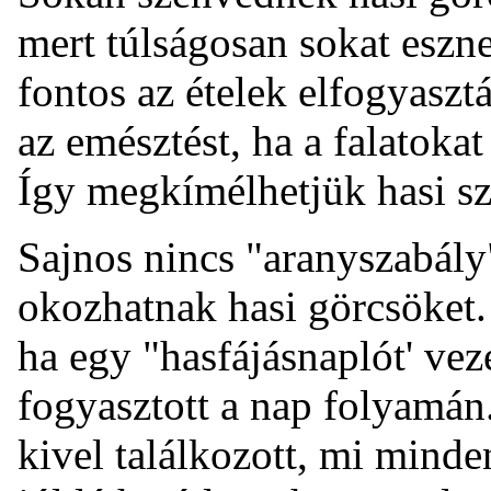
mert túlságosan sokat eszn
fontos az ételek elfogyasz
az emésztést, ha a falatoka
Így megkímélhetjük hasi sze
Sajnos nincs "aranyszabály
okozhatnak hasi görcsöket.
ha egy "hasfájásnaplót' vez
fogyasztott a nap folyamán.
kivel találkozott, mi mind