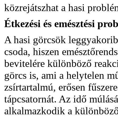
közrejátszhat a hasi problé
Étkezési és emésztési pr
A hasi görcsök leggyakorib
csoda, hiszen emésztőrends
bevitelére különböző reakci
görcs is, ami a helytelen m
zsírtartalmú, erősen fűszer
tápcsatornát. Az idő múlás
alkalmazkodik a különböző 