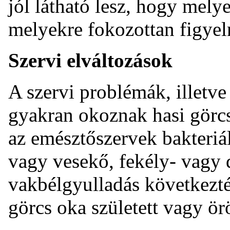
jól látható lesz, hogy mely
melyekre fokozottan figyeln
Szervi elváltozások
A szervi problémák, illetve
gyakran okoznak hasi görcs
az emésztőszervek bakteriál
vagy vesekő, fekély- vagy 
vakbélgyulladás következté
görcs oka született vagy ör