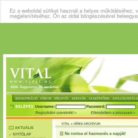
Ez a weboldal sütiket használ a helyes működéséhez, v
megjelenítéséhez. Ön az oldal böngészésével beleegye
2026. Augusztus 09. vasárnap
:
:
:
:
:
REGISZTRÁCIÓ
FÓRUM
HÍRLEVÉL
KERESŐK
SZAKÉRTŐINK
SZOLGÁLTATÁSA
Username:
Password:
Regisztrálni szeretnék!
Elfelejtettem a jelszavam
VITAL
»
HÍREK ARCHÍVUM
AKTUÁLIS
Ne rontsa el hasmenés a napját!
NYITÓLAP