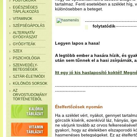
FOGYÓKÚRA
tartalmaz. Fenti esetekben a széklet híg, 
EGÉSZSÉGES
különösebben a beteget.
TÁPLÁLKOZÁS
VITAMINOK
----------------------------------
SZÉPSÉGÁPOLÁS
folytatódik
--------------
ALTERNATÍV
GYÓGYÁSZAT
Legyen lapos a hasa!
GYÓGYTEÁK
SZEX
A legtöbb ember a hasára hízik, és gya
PSZICHOLÓGIA
után sem tűnnek el a hasi zsírpárnák, 
SZENVEDÉLY-
BETEGSÉGEK
Itt egy jó kis haslaposító koktél! Meg
SZTÁR-ÉLETMÓDI
KÜLÖNÖS SORSOK
-----------------------------------------------------
AZ
--------------------
ORVOSTUDOMÁNY
TÖRTÉNETÉBŐL
Ételfertőzések nyomán
Ha a széklet vért, nyákot, gennyet tartalm
görcsök kísérik, ezenkívül láz, hányás, ige
ne várjunk tovább az orvos felkereséséve
gyakori, hogy az ételekben elszaporodó 
hasmenéses betegségeket. Ez az ételfertő