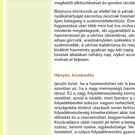
megfelelő elkészítésével és gondos tárolás
Bizonyos kórokozók az étellel be is jutnak
nyálkahártyáját károsítva okoznak hasmen
ilyen betegség a szalmonellafertőzés. Enne
fogyasztása után több mint hat óra múlva 
mindenki megbetegszik, aki ugyanabból az
hasmenéssel jár a vérhas (dizentéria), am
alhasi görcsök, eredménytelen székelési in
szalmonellák, a vérhas baktériuma és még
kiváltott hasmenés gyakran egy-két napig ta
tünetek általában néhány nap, olykor azon
múlnak el teljesen.
Hányás, kiszáradás
Ijesztő tünet, ha a hasmenéshez vér is ke
azonban az, ha a nagy mennyiségű hasm
társul. Ez a nagy folyadékveszteség könn
vezethet, annál is inkább, mert ilyenkor a 
folyadékbevitel sokszor nagyon nehezített. 
országokba történű utazások során fertő
folyadékveszteség következtében akár halá
időseket és a csecsemőket, kisgyermekeket
Kiszáradásra utaló riasztó jel lehet a beteg
száraz, bevont nyelve, egykedvűsége. Ne
tüneteket, a súlyos folyadékvesztés gyanú