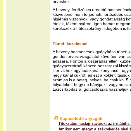
orvoshoz.
A heveny, fertőzéses eredetű hasmenése
közvetlenül nem terjednek, fertőződés csak
higiénés viszonyok, vagy gondatlanság kö
ételek, főként nyáron, igen hamar megro
kórokozók a hűtőszekrény hidegében is t
Tüneti kezeléssel
A heveny hasmenések gyógyítása tüneti kez
gondos orvosi vizsgálatot követűen van cs
adására. Fontos a kiszáradás elleni küzd
gyógyszertárból készen beszerezni kiszára
liter vízhez egy teáskanál konyhasót, ugy
négy kanál cukrot, és ezt a koktélt itassu
szomjas is a beteg, helyes, ha csak kb. 5
folyadékot, hogy ne hányja ki, vagy ne szal
Lázcsillapításra, görcsoldásra használjuk
Kapcsolódó anyagok
Titokzatos hastáji zavarok: az irritábili
Amikor nem megy: a székrekedés okai é