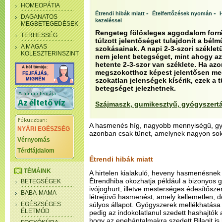
HOMEOPÁTIA
-
-
Étrendi hibák miatt
Ételfertőzések nyomán
DAGANATOS
kezeléssel
MEGBETEGEDÉSEK
Rengeteg fölösleges aggodalom forrás
TERHESSÉG
túlzott jelentőséget tulajdonít a bél
A MAGAS
szokásainak. A napi 2-3-szori székl
KOLESZTERINSZINT
nem jelent betegséget, mint ahogy az
hetente 2-3-szor van széklete. Ha az
megszokotthoz képest jelentősen meg
szokatlan jelenségek kísérik, ezek a
betegséget jelezhetnek.
Szájmaszk, gumikesztyű, gyógyszert
A hasmenés híg, nagyobb mennyiségű, gyako
NYÁRI EGÉSZSÉG
azonban csak tünet, amelynek nagyon sok 
Vérnyomás
Térdfájdalom
Étrendi hibák miatt
TÉMÁINK
A hirtelen kialakuló, heveny hasmenésnek i
Étrendhiba okozhatja például a bizonyos 
BETEGSÉGEK
ivójoghurt, illetve mesterséges édesítőszer
BABA-MAMA
létrejövő hasmenést, amely kellemetlen, d
EGÉSZSÉGES
súlyos állapot. Gyógyszerek mellékhatása
ÉLETMÓD
pedig az indokolatlanul szedett hashajtók
hogy az epebántalmakra szedett Bilagit is 