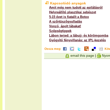
Kapcsolódó anyagok
Amit még nem tudott az epilálásról
Helyreállító plasztikai sebészet
5-15 évet is fiatalít a Botox
A szőrtüszőgyulladás
Vonzó, ápolt lábakat!
Szépségtippek
Lábon terjed: a lábujj- és körömgomba
Gyógyító fényvillanás: az IPL-kezelés
Ossza meg:
Köv
email this page
|
Nyom