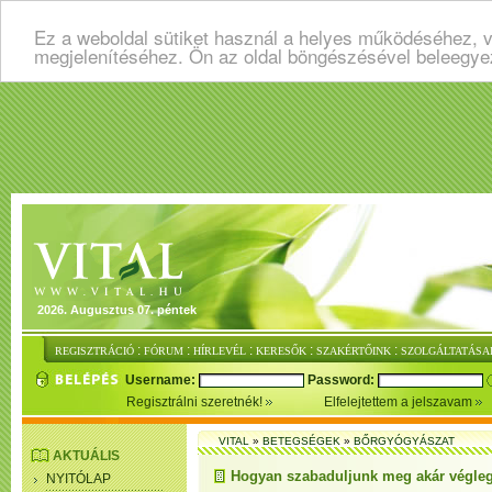
Ez a weboldal sütiket használ a helyes működéséhez, v
megjelenítéséhez. Ön az oldal böngészésével beleegye
2026. Augusztus 07. péntek
:
:
:
:
:
REGISZTRÁCIÓ
FÓRUM
HÍRLEVÉL
KERESŐK
SZAKÉRTŐINK
SZOLGÁLTATÁSA
Username:
Password:
Regisztrálni szeretnék!
Elfelejtettem a jelszavam
VITAL
»
BETEGSÉGEK
»
BŐRGYÓGYÁSZAT
AKTUÁLIS
Hogyan szabaduljunk meg akár végleg
NYITÓLAP