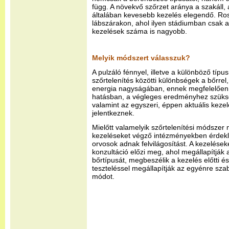
függ. A növekvő szőrzet aránya a szakáll, az
általában kevesebb kezelés elegendő. Ro
lábszárakon, ahol ilyen stádiumban csak a
kezelések száma is nagyobb.
Melyik módszert válasszuk?
A pulzáló fénnyel, illetve a különböző típ
szőrtelenítés közötti különbségek a bőrrel,
energia nagyságában, ennek megfelelően 
hatásban, a végleges eredményhez szük
valamint az egyszeri, éppen aktuális keze
jelentkeznek.
Mielőtt valamelyik szőrtelenítési módszer
kezeléseket végző intézményekben érdekl
orvosok adnak felvilágosítást. A kezelése
konzultáció előzi meg, ahol megállapítják
bőrtípusát, megbeszélik a kezelés előtti é
teszteléssel megállapítják az egyénre szab
módot.