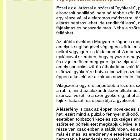
Ezzel az eljárással a szőrszál "gyökerét", p
elroncsolt papillából nem nő többé szőr.
egy része vállal elektromos módszerrel tör
eljárás hatásos lehet, de rendkívül lassú, n
fájdalmas és hosszadalmas. Néha a szőrs
felléphet.
Az utóbbi években Magyarországon is meg
amelyek segítségével végleges szőrtelensé
nélkül vagy igen kis fájdalommal. A módsz
epilációval szemben, hogy egyszerre nag
és ez jelentősen meggyorsítja az eljárást.
amely speciális szűrőn áthaladó pulzáló fé
szőrszál gyökerére hatva elpusztítja azok
éppen a kezelésre alkalmas növekedési f
Világszerte egyre elterjedtebb a lézeres sz
a rubin, mind az alexandritlézer alkalmas. 
szőrszál vezeti le a szőr gyökeréig, ahol a
fejti ki hatását, és elpusztítja a gyökeret.
A lézerfény is csak az éppen növekedési 
hat, ezért mind a pulzáló fénnyel működő, 
esetében többszöri kezelés szükséges ahh
szőrtelen bőrfelületet megkapjuk. Mivel a
része van csak ebben a stádiumban, és ez 
más és más, az eredmény eléréséhez sz
nemcsak a berendezés típusától, hanem a 