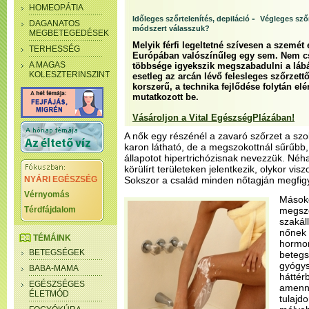
HOMEOPÁTIA
-
Időleges szőrtelenítés, depiláció
Végleges szőr
DAGANATOS
módszert válasszuk?
MEGBETEGEDÉSEK
Melyik férfi legeltetné szívesen a szemét
TERHESSÉG
Európában valószínűleg egy sem. Nem c
A MAGAS
többsége igyekszik megszabadulni a lábán
KOLESZTERINSZINT
esetleg az arcán lévő felesleges szőrzet
korszerű, a technika fejlődése folytán el
mutatkozott be.
Vásároljon a Vital EgészségPlázában!
A nők egy részénél a zavaró szőrzet a szo
karon látható, de a megszokottnál sűrűbb,
állapotot hipertrichózisnak nevezzük. Néh
körülírt területeken jelentkezik, olykor vis
NYÁRI EGÉSZSÉG
Sokszor a család minden nőtagján megfig
Vérnyomás
Másoko
Térdfájdalom
megszo
szakáll
nőnek 
TÉMÁINK
hormon
BETEGSÉGEK
betegs
gyógys
BABA-MAMA
háttérb
EGÉSZSÉGES
amenny
ÉLETMÓD
tulajdo