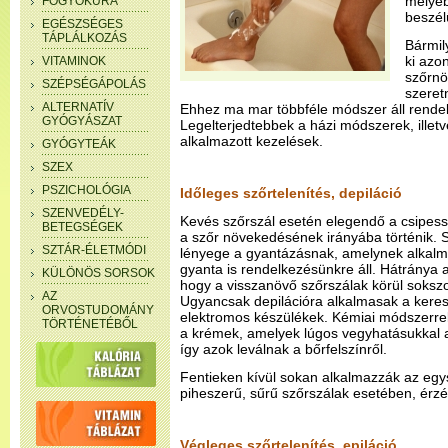
mélyebb
FOGYÓKÚRA
beszél
EGÉSZSÉGES
TÁPLÁLKOZÁS
Bármil
ki azo
VITAMINOK
szőrnö
SZÉPSÉGÁPOLÁS
szeret
ALTERNATÍV
Ehhez ma mar többféle módszer áll rende
GYÓGYÁSZAT
Legelterjedtebbek a házi módszerek, illetv
alkalmazott kezelések.
GYÓGYTEÁK
SZEX
PSZICHOLÓGIA
Időleges szőrtelenítés, depiláció
SZENVEDÉLY-
Kevés szőrszál esetén elegendő a csipessz
BETEGSÉGEK
a szőr növekedésének irányába történik. S
SZTÁR-ÉLETMÓDI
lényege a gyantázásnak, amelynek alkal
gyanta is rendelkezésünkre áll. Hátránya 
KÜLÖNÖS SORSOK
hogy a visszanövő szőrszálak körül sokszor
AZ
Ugyancsak depilációra alkalmasak a ker
ORVOSTUDOMÁNY
elektromos készülékek. Kémiai módszerrel
TÖRTÉNETÉBŐL
a krémek, amelyek lúgos vegyhatásukkal a 
így azok leválnak a bőrfelszínről.
Fentieken kívül sokan alkalmazzák az egysz
piheszerű, sűrű szőrszálak esetében, érzék
Végleges szőrtelenítés, epiláció