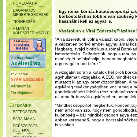
HOMEOPÁTIA
DAGANATOS
Egy római kórház kutatócsoportjának 
MEGBETEGEDÉSEK
borkóstoláshoz többre van szükség k
használni kell az agyat is.
TERHESSÉG
A MAGAS
Vásároljon a Vital EgészségPlázában!
KOLESZTERINSZINT
"Arra szerettünk volna választ kapni, vajo
a képzetlen borivó ember agyhullámai köz
Hagberg, svájci biofizikus a római Borak
ismertetésén. Felfedeztük, hogy a tanulás
minőségét befolyásolja, hanem meghatáro
agy reagál a bor ízére."
A vizsgálat során a kutatók hét profi borkó
agyhullámait vizsgálták. A EEG mindkét cso
NYÁRI EGÉSZSÉG
mutatott ki az agy örömközpontjában. A 
Vérnyomás
agykéreg tevékenységében volt: amíg a b
gondolkodásért felelős rész robbanásszerű 
Térdfájdalom
az amatőr borivók agykérgében semmiféle 
"Mindkét csoportot megkértük, koncentráljo
TÉMÁINK
nem arról van szó, hogy nem gondolkodta
BETEGSÉGEK
különbség – bár mindkét csoport agya észl
BABA-MAMA
abban keresendő, hogy a borszakértőkben 
is kiváltott.
EGÉSZSÉGES
ÉLETMÓD