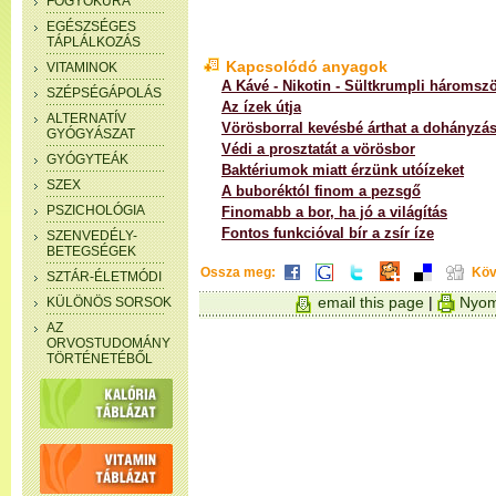
FOGYÓKÚRA
EGÉSZSÉGES
TÁPLÁLKOZÁS
Kapcsolódó anyagok
VITAMINOK
A Kávé - Nikotin - Sültkrumpli háromsz
SZÉPSÉGÁPOLÁS
Az ízek útja
ALTERNATÍV
Vörösborral kevésbé árthat a dohányzá
GYÓGYÁSZAT
Védi a prosztatát a vörösbor
GYÓGYTEÁK
Baktériumok miatt érzünk utóízeket
SZEX
A buboréktól finom a pezsgő
PSZICHOLÓGIA
Finomabb a bor, ha jó a világítás
Fontos funkcióval bír a zsír íze
SZENVEDÉLY-
BETEGSÉGEK
Ossza meg:
Köv
SZTÁR-ÉLETMÓDI
email this page
|
Nyom
KÜLÖNÖS SORSOK
AZ
ORVOSTUDOMÁNY
TÖRTÉNETÉBŐL