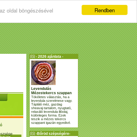
Rendben
 az oldal böngészésével
- 2026 ajánlata -
Levendulás
Mézestekercs szappan
Tökéletes választás, ha a
levendula szerelmese vagy.
Tápláló méz, gazdag
sheavaj-tartalom, nyugtató,
relaxáló levendula illóolaj,
különleges forma. Ezek
teszik a mézes tekercs
szappant igazán egyedivé.
ió
-Bőröd szépségére-
gészsége