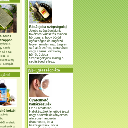
atunk
Bio Jojoba szépségolaj
Jojoba szépségolajunk
tökéletes választás minden
s-sörös
bőrtípusra, hogy bőröd
szappan
egészséges és sugárzó
legyen minden nap. Legyen
nyáink is
szó akár zsíros, pattanásos
gy sörtől
vagy száraz, érzékeny
 nő a haj,
bőrről, Jojoba
 lesz. A
Szépségolajunk mindig a
kkenti a haj
segítségedre lesz.
t, a korpát.
- Egészségpláza
ajánlatunk -
ajánló
Újratölthető
hallókészülék
Ez a Láthatatlan
ító koktél
Hallókészülék lehetővé teszi,
hogy a televíziót kényelmes,
osabb és
alacsony hangerőn
ebb
élvezhesse, és a
kből, melyek
beszélgetések, sőt a
 serkentik a