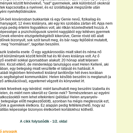
ülmények között felnövekvő, "vad" gyermekek, akik különböző okoknál
tek kapcsolatba a nyelvvel, és ez izoláltságuk megszűnte után
gyéni nyelvfejlődésükre.
-beli kisvárosban bukkantak rá egy Genie nevű, fizikailag és
lhanyagolt, 12 éves kislányra, aki egy kis szobába zártan élt. Apja nem
nyja pedig értelmi fogyatékos volt, aki ritkán közeledhetett hozzá. A
 képességei a pszichológusok szerint nagyjából egy kétéves gyermek
 Ennek ellenére elszigeteltségéből kikerülve, Genie rövid idő alatt
őnek bizonyult, sok szót tanult meg, és bár nagy fejlődést mutatott,
 meg "normálisan", tagoltan beszélni.
zik Izabella esete. Ő egy agykárosodás miatt siket és néma nő
elt körülmények között felnőtt hat és fél éves kislánya volt. Az ő
őző esetnél sokkal gyorsabban alakult: 20 hónap alatt teljesen
lni. Kicsit eltérő, de mindenképp tanulságos eset Helen Kelleré, aki
an, egy betegség miatt veszítette el látását és hallását. A
családi légkörben felnövekvő kislányt tanítónője hét éves korában
tás segítségével kommunikálni. Helen később beszélni is megtanult (a
ző artikulációval), egyetemet végzett és könyveket írt.
etek felvetnek egy kérdést: miért tanulhatott meg beszélni Izabella és
elen, és miért nem sikerült ez Genie-nek? Természetesen az egyéni
natkozásoktól nem lehet eltekinteni (például Helen anyanyelv-
r betegsége előtt megkezdődött), azonban ha mégis megtesszük ezt,
nik a gyerekek életkora. Ez alapján pedig feltételezhető, hogy az
átítás képessége bizonyos életkorbeli korlátokhoz köthető.
A cikk folytatódik - 1/2. oldal
ó anyagok