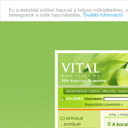
Ez a weboldal sütiket használ a helyes működéséhez, 
beleegyezik a sütik használatába.
További információ
2026. Augusztus 09. vasárnap
:
:
:
REGISZTRÁCIÓ
FÓRUM
HÍRLEVÉL
KERES
Username:
Regisztrálni szeretnék!
VITAL
»
PSZI
AKTUÁLIS
A kora
NYITÓLAP