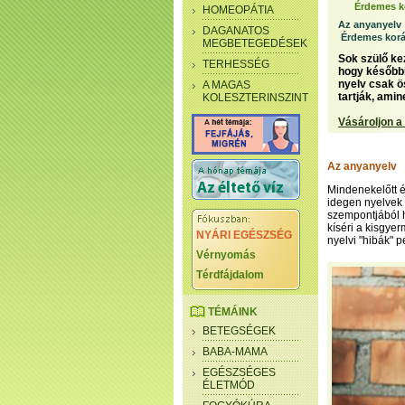
Érdemes k
HOMEOPÁTIA
Az anyanyelv
DAGANATOS
Érdemes korá
MEGBETEGEDÉSEK
Sok szülő ke
TERHESSÉG
hogy későbbi
nyelv csak ö
A MAGAS
tartják, ami
KOLESZTERINSZINT
Vásároljon a
Az anyanyelv
Mindenekelőtt é
idegen nyelvek 
szempontjából 
kíséri a kisgye
NYÁRI EGÉSZSÉG
nyelvi "hibák" 
Vérnyomás
Térdfájdalom
TÉMÁINK
BETEGSÉGEK
BABA-MAMA
EGÉSZSÉGES
ÉLETMÓD