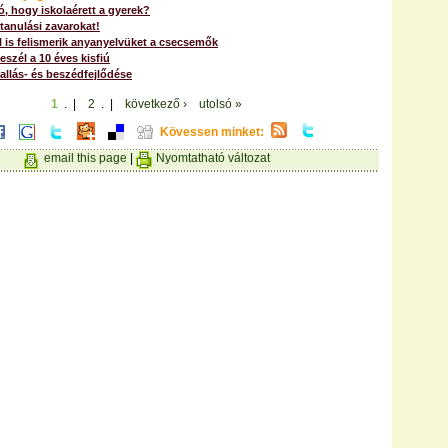
ó, hogy iskolaérett a gyerek?
 tanulási zavarokat!
 is felismerik anyanyelvüket a csecsemők
eszél a 10 éves kisfiú
llás- és beszédfejlődése
1
. |
2
. |
következő ›
utolsó »
Kövessen minket:
email this page
|
Nyomtatható változat