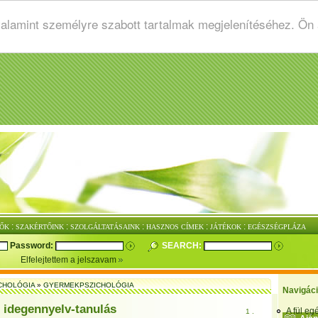
valamint személyre szabott tartalmak megjelenítéséhez. Ön
:
:
:
:
:
ŐK
SZAKÉRTŐINK
SZOLGÁLTATÁSAINK
HASZNOS CÍMEK
JÁTÉKOK
EGÉSZSÉGPLÁZA
Password:
SEARCH:
Elfelejtettem a jelszavam
CHOLÓGIA
»
GYERMEKPSZICHOLÓGIA
Navigác
i idegennyelv-tanulás
A fül e
1 .