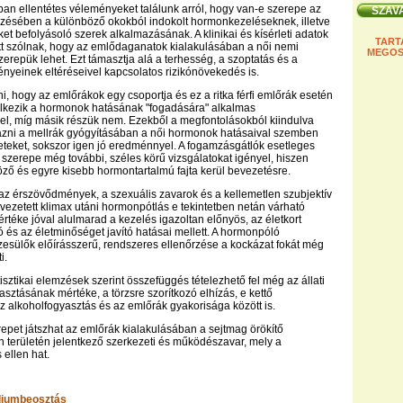
an ellentétes véleményeket találunk arról, hogy van-e szerepe az
ezésében a különböző okokból indokolt hormonkezeléseknek, illetve
et befolyásoló szerek alkalmazásának. A klinikai és kísérleti adatok
TART
t szólnak, hogy az emlődaganatok kialakulásában a női nemi
MEGOS
repük lehet. Ezt támasztja alá a terhesség, a szoptatás és a
yeinek eltéréseivel kapcsolatos rizikónövekedés is.
ni, hogy az emlőrákok egy csoportja és ez a ritka férfi emlőrák esetén
elkezik a hormonok hatásának "fogadására" alkalmas
el, míg másik részük nem. Ezekből a megfontolásokból kiindulva
azni a mellrák gyógyításában a női hormonok hatásaival szemben
teket, sokszor igen jó eredménnyel. A fogamzásgátlók esetleges
szerepe még további, széles körű vizsgálatokat igényel, hiszen
öző és egyre kisebb hormontartalmú fajta kerül bevezetésre.
, az érszövődmények, a szexuális zavarok és a kellemetlen szubjektív
evezetett klimax utáni hormonpótlás e tekintetben netán várható
rtéke jóval alulmarad a kezelés igazoltan előnyös, az életkort
és az életminőséget javító hatásai mellett. A hormonpóló
esülők előírásszerű, rendszeres ellenőrzése a kockázat fokát még
i.
isztikai elemzések szerint összefüggés tételezhető fel még az állati
asztásának mértéke, a törzsre szorítkozó elhízás, e kettő
z alkoholfogyasztás és az emlőrák gyakorisága között is.
pet játszhat az emlőrák kialakulásában a sejtmag örökítő
területén jelentkező szerkezeti és működészavar, mely a
 ellen hat.
ádiumbeosztás