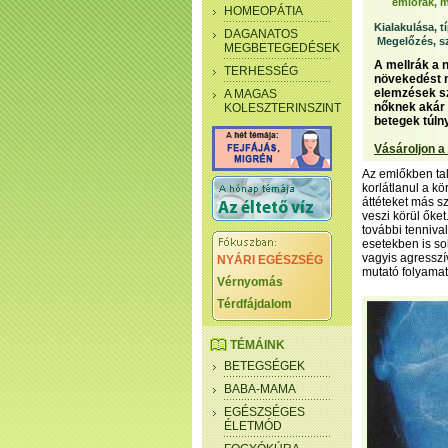
emlőrák, m
HOMEOPÁTIA
Kialakulása, t
DAGANATOS
Megelőzés, s
MEGBETEGEDÉSEK
A mellrák a 
TERHESSÉG
növekedést m
elemzések sz
A MAGAS
nőknek akár 
KOLESZTERINSZINT
betegek túln
Vásároljon a
Az emlőkben tal
korlátlanul a k
áttéteket más s
veszi körül őke
további tenniva
esetekben is sok
vagyis agresszí
NYÁRI EGÉSZSÉG
mutató folyama
Vérnyomás
Térdfájdalom
TÉMÁINK
BETEGSÉGEK
BABA-MAMA
EGÉSZSÉGES
ÉLETMÓD