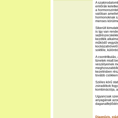
A szakirodalomb
emlőrák keletk
a hormonszintek
valóban amellet
hormonoknak sze
menses körülmén
Sikerült kimutat
is így van rend
sejtrészecskékk
kezdték alkalm
működő vegyüle
kockázatnövelő 
sokféle, különb
A csontritkulás
tünetek miatt b
veszélyeinek mé
meghosszabbító 
kezelésben rész
tovább csökkent
Széles körű stat
zsiradékok fogy
kombinációja, a
Ugyancsak szere
anyagának azon 
daganatfejlődés
Diagnózis, st