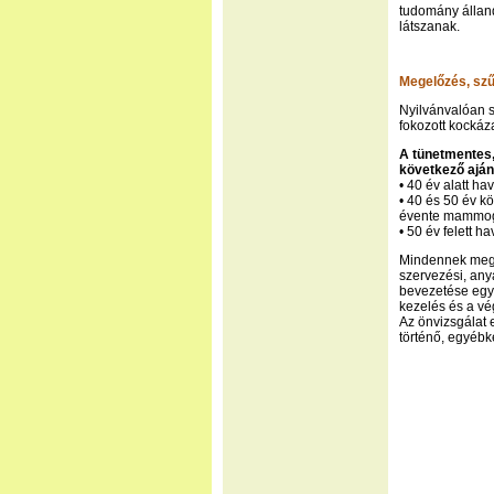
tudomány állan
látszanak.
Megelőzés, sz
Nyilvánvalóan sz
fokozott kockáz
A tünetmentes,
következő aján
• 40 év alatt ha
• 40 és 50 év k
évente mammog
• 50 év felett 
Mindennek megv
szervezési, any
bevezetése egy
kezelés és a v
Az önvizsgálat 
történő, egyébk