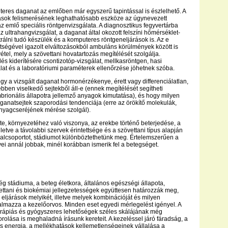
teres daganat az emlőben már egyszerű tapintással is észlelhető. A
zások felismerésének leghathatósabb eszköze az úgynevezett
 emlő speciális röntgenvizsgálata. A diagnosztikus fegyvertárba
 ultrahangvizsgálat, a daganat által okozott felszíni hőmérséklet-
trálni tudó készülék és a komputeres röntgeneljárások is. Az e
ségével igazolt elváltozásokból ambuláns körülmények között is
étel, mely a szövettani hovatartozás megítélését szolgálja.
dés kiderítésére csontizotóp-vizsgálat, mellkasröntgen, hasi
lat és a laboratóriumi paraméterek ellenőrzése jöhetnek szóba.
ogy a vizsgált daganat hormonérzékenye, érett vagy differenciálatlan,
bben viselkedő sejtekből áll-e (ennek megítélését segítheti
brionális állapotra jellemző anyagok kimutatása), és hogy milyen
aganatsejtek szaporodási tendenciája (erre az örökítő molekulák,
nyagcseréjének mérése szolgál).
e, környezetéhez való viszonya, az erekbe történő beterjedése, a
letve a távolabbi szervek érintettsége és a szövettani típus alapján
 alcsoportot, stádiumot különböztethetünk meg. Értelemszerűen a
ei annál jobbak, minél korábban ismerik fel a betegséget.
ég stádiuma, a beteg életkora, általános egészségi állapota,
ettani és biokémiai jellegzetességek együttesen határozzák meg,
 eljárások melyikét, illetve melyek kombinációját és milyen
lmazza a kezelőorvos. Minden eset egyedi mérlegelést igényel. A
erápiás és gyógyszeres lehetőségek széles skálájának még
orolása is meghaladná írásunk kereteit. A kezeléssel járó fáradság, a
 és energia, a mellékhatások kellemetlenségeinek vállalása a