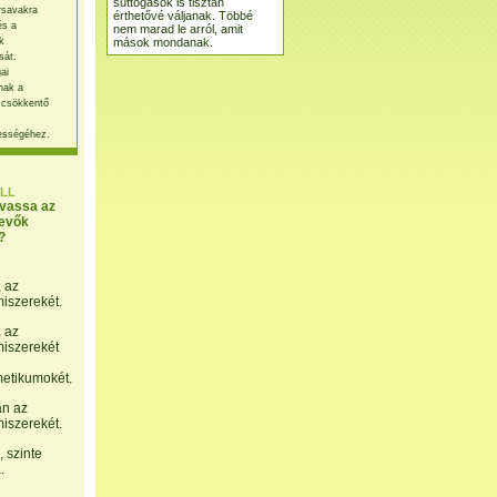
suttogások is tisztán
rsavakra
érthetővé váljanak. Többé
és a
nem marad le arról, amit
mások mondanak.
k
sát.
ai
nak a
 csökkentő
ességéhez.
LL
lvassa az
evők
?
, az
miszerekét.
, az
miszerekét
etikumokét.
án az
miszerekét.
 szinte
.