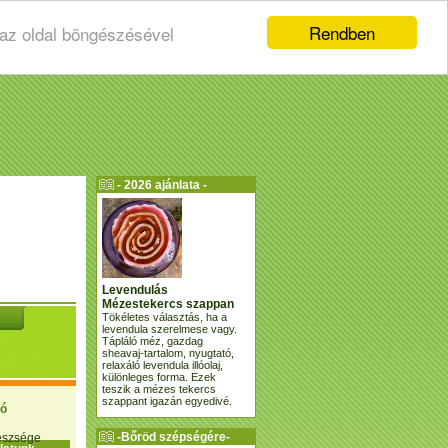
Rendben
 az oldal böngészésével
- 2026 ajánlata -
Levendulás
Mézestekercs szappan
Tökéletes választás, ha a
levendula szerelmese vagy.
Tápláló méz, gazdag
sheavaj-tartalom, nyugtató,
relaxáló levendula illóolaj,
különleges forma. Ezek
teszik a mézes tekercs
szappant igazán egyedivé.
ió
-Bőröd szépségére-
gészsége