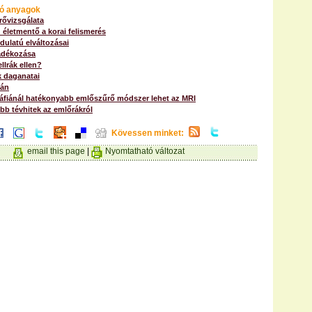
ó anyagok
rővizsgálata
életmentő a korai felismerés
dulatú elváltozásai
adékozása
llrák ellen?
k daganatai
tán
iánál hatékonyabb emlőszűrő módszer lehet az MRI
bb tévhitek az emlőrákról
Kövessen minket:
email this page
|
Nyomtatható változat