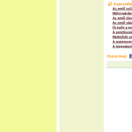
Kapcsolód
Az emlő szű
Méhnyakrák: 
Az emlő jóin
Az emlő vál
Új esély a me
A petefésze
Mellműtét u
A mammográf
A leggyakori
Ossza meg: