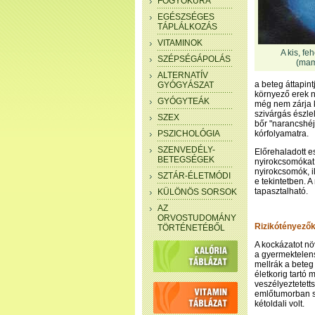
FOGYÓKÚRA
EGÉSZSÉGES
TÁPLÁLKOZÁS
VITAMINOK
A kis, fe
SZÉPSÉGÁPOLÁS
(ma
ALTERNATÍV
a beteg áttapin
GYÓGYÁSZAT
környező erek n
GYÓGYTEÁK
még nem zárja k
szivárgás észl
SZEX
bőr "narancshéjr
PSZICHOLÓGIA
kórfolyamatra.
SZENVEDÉLY-
Előrehaladott 
BETEGSÉGEK
nyirokcsomókat, 
nyirokcsomók, i
SZTÁR-ÉLETMÓDI
e tekintetben. 
tapasztalható.
KÜLÖNÖS SORSOK
AZ
ORVOSTUDOMÁNY
Rizikótényező
TÖRTÉNETÉBŐL
A kockázatot nö
a gyermektelens
mellrák a bete
életkorig tartó
veszélyeztetett
emlőtumorban s
kétoldali volt.