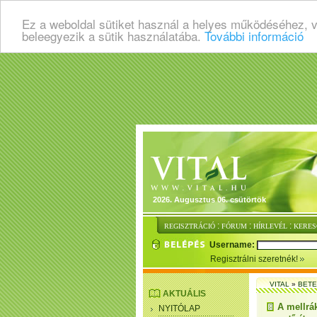
Ez a weboldal sütiket használ a helyes működéséhez, 
beleegyezik a sütik használatába.
További információ
2026. Augusztus 06. csütörtök
:
:
:
REGISZTRÁCIÓ
FÓRUM
HÍRLEVÉL
KERES
Username:
Regisztrálni szeretnék!
VITAL
»
BET
AKTUÁLIS
A mellrá
NYITÓLAP