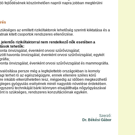
dó fejlődésének köszönhetően napról napra jobban megtérülni
űrés
ükséges az említett rizikófaktorok lehetőség szerinti kiiktatása és a
atnak kitett csoportok rendszeres ellenőrzése.
 jelentős rizikófaktorral nem rendelkező nők esetében a
lások tehetők:
vonta önvizsgálat, évenként orvosi szűrővizsgálat;
özött havonta önvizsgálat, évenként orvosi szűrővizsgálat, egykét
ráfia;
havonta önvizsgálat, évenként orvosi szűrővizsgálat és mammográfia.
alósítása persze még a legfejlettebb országokban is komoly
agi terhet ró az egészségügyre, ennek ellenére széles körű
re inkább elkerülhetetlen lesz, mégpedig az időben megkezdhető
égleges gyógyulás esélyének minél nagyobb növelése érdekében.
egyszerű technikáját bárki könnyen elsajátíthatja nőgyógyászával
ént is szükséges, rendszeres konzultációinak egyikén.
Szerző:
Dr. Békési Gábor