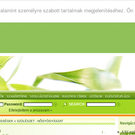
valamint személyre szabott tartalmak megjelenítéséhez. Ön
:
:
:
:
:
ŐK
SZAKÉRTŐINK
SZOLGÁLTATÁSAINK
HASZNOS CÍMEK
JÁTÉKOK
EGÉSZSÉGPLÁZA
Password:
SEARCH:
Elfelejtettem a jelszavam
EGSÉGEK
»
SZÜLÉSZET - NŐGYÓGYÁSZAT
Navigác
k
A fül e
1 .