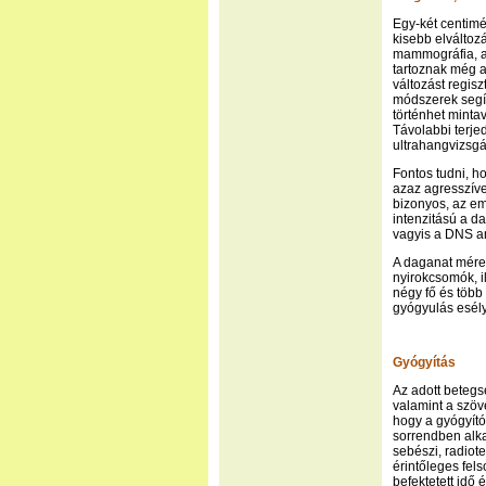
Egy-két centimé
kisebb elválto
mammográfia, az
tartoznak még az
változást regisz
módszerek segít
történhet mintav
Távolabbi terje
ultrahangvizsgá
Fontos tudni, h
azaz agresszíve
bizonyos, az em
intenzitású a d
vagyis a DNS a
A daganat méret
nyirokcsomók, il
négy fő és több
gyógyulás esély
Gyógyítás
Az adott betegs
valamint a szöv
hogy a gyógyító
sorrendben alka
sebészi, radiot
érintőleges fels
befektetett idő