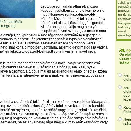
zsírok zsí
Legtöbbször fájdalmatlan elváltozás
bomlását 
képében, véletlenszerű leletként jelenik
tápanyago
meg. Nemegyszer kisebbnagyobb
felszívódá
sérülést követően fedezi fel a beteg, és a
Hatóanyag
hér folt emlőrák
sérüléssel okozati összefüggést gondol.
hozzájárul
mmogram)
Általában ez nem állja meg a helyét,
testtömeg
csupán arról van szó, hogy a trauma miatt
étrend
tja emlőjét, és így észleli a már régebben kezdődő betegséget. A
eredmény
yomása miatt feszülés jelentkezhet, tehát a fájdalmas elváltozás
i rák jelenlétét. Bizonyos esetekben az emlőbimbóból véres
elhető, máskor a bimbó behúzottsága, az emlő deformálódása vagy a
PO
a" emlékeztető duzzadt-behúzott volta hívja fel a figyelmet a
Ön elo
összet
listáját
esetekben a megbetegedés elérheti a közeli vagy messzebb eső
távolabbi szerveket is. Elsősorban a hónalji, mellkasi, nyaki
lletve a csontok, a tüdő, a máj és az ellenoldali emlő jöhetnek szóba
A mellkas falára ráterjedve néha annak kemény megvastagodása is
Igen
élel
Igen
élel
k
és a
kozm
velheti a család első fokú nőrokonai körében szereplő emlődaganat,
ég, az, ha az első terhesség 30 év felett következett be, a korábbi
Ritk
g kórelőzményében, a korán kezdődő vagy a megszokottnál későbbi
élel
 menstruáció és a valamilyen okból szükségessé váló sugárkezelés. A
ség még nagyobb, ha valakinek például az édesanyja és a nővére is
Nem,
zenvedett, ha az anya betegsége még a klimax előtt kezdődött vagy
soha