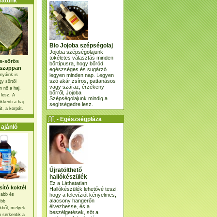
atunk
Bio Jojoba szépségolaj
Jojoba szépségolajunk
tökéletes választás minden
s-sörös
bőrtípusra, hogy bőröd
szappan
egészséges és sugárzó
legyen minden nap. Legyen
nyáink is
szó akár zsíros, pattanásos
gy sörtől
vagy száraz, érzékeny
 nő a haj,
bőrről, Jojoba
 lesz. A
Szépségolajunk mindig a
kkenti a haj
segítségedre lesz.
t, a korpát.
- Egészségpláza
ajánlatunk -
ajánló
Újratölthető
hallókészülék
Ez a Láthatatlan
ító koktél
Hallókészülék lehetővé teszi,
hogy a televíziót kényelmes,
osabb és
alacsony hangerőn
ebb
élvezhesse, és a
kből, melyek
beszélgetések, sőt a
 serkentik a