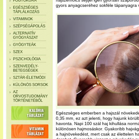
hajszemölcs sejtjei igen gyorsan szaporod
FOGYÓKÚRA
gyors anyagcseréhez sokféle tápanyagra 
EGÉSZSÉGES
TÁPLÁLKOZÁS
VITAMINOK
SZÉPSÉGÁPOLÁS
ALTERNATÍV
GYÓGYÁSZAT
GYÓGYTEÁK
SZEX
PSZICHOLÓGIA
SZENVEDÉLY-
BETEGSÉGEK
SZTÁR-ÉLETMÓDI
KÜLÖNÖS SORSOK
AZ
ORVOSTUDOMÁNY
TÖRTÉNETÉBŐL
Egészséges emberben a hajszál növeked
0,35 mm, ez azt jelenti, hogy hajunk körül
havonta. Napi 100 szál haj kihullása normál
különösen hajmosáskor. Gyakoribb hajvág
a hajnövekedést, mert csak az élettelen ha