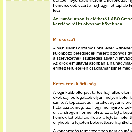
darabot. Gyorsabb viszont a növekedés 
hőmérséklet, ezért a hajhagymát tápláló 
lesz.
Az immár itthon is elérhető LABO Cresc
kezeléseiről itt olvashat bővebben.
Mi okozza?
A hajhullásnak számos oka lehet. Átmeneti 
különböző betegségek mellett bizonyos g
a szervezetnek szükséges ásványi anyagok 
Az okok elmúltával azonban a hajhagymá
érintett területeken csakhamar ismét megj
Kétes értékű örökség
A leginkább elterjedt tartós hajhullás oka
okok sajnos legalább olyan mélyen belénk 
színe. A kopaszodás mértékét ugyanis örök
határozzák meg; az, hogy mennyire érzék
ún. androgén hormonokra. Ez a fajta kopa
homlok két oldalán, illetve a fejtetőn jele
enyhébb, a fejtetőn bekövetkező hajritkul
A kopaszodás természetesen nem csupán a 