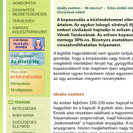
HOMEOPÁTIA
-
-
Ideális esetben
Mi okozza?
Kétes értékű ör
DAGANATOS
tűszúrások nélkül
MEGBETEGEDÉSEK
A kopaszodás a közhiedelemmel ellen
TERHESSÉG
ártalom. Az egykor lobogó sörényű if
A MAGAS
emberi civilizáció hajnalán is erősen g
KOLESZTERINSZINT
Vének Tanácsának. Az erősen kopaszo
mintegy 30%-os. Bizonyos esetekben
visszafordíthatatlan folyamatot.
A legtöbb hajproblémát nem igazán tartj
gondolja, hogy a korpásodás vagy túlzott
megfelelő mértékben fénylő haj „gyógyíth
kopaszodásról már majdnem ilyen végzet
kezelése ugyan korántsem olyan egyszerű
NYÁRI EGÉSZSÉG
az ügy azonban mégsem reménytelen.
Vérnyomás
Térdfájdalom
Ideális esetben
TÉMÁINK
Az ember fejbőrén 100-150 ezer hajszál tal
hajgyökér és a hajszál. A gyökér alsó, ki
BETEGSÉGEK
Ennek alsó részében található a hajszemöl
BABA-MAMA
folyamatosan szaporodnak, majd fokozato
EGÉSZSÉGES
„beleolvadnak” a hajszálak anyagába. A s
ÉLETMÓD
anyagcsere, hiszen meglehetősen nagy töme