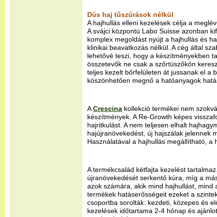
Dús haj tűszúrások nélkül
A hajhullás elleni kezelések célja a meglé
A svájci központú Labo Suisse azonban kif
komplex megoldást nyújt a hajhullás és haj
klinikai beavatkozás nélkül. A cég által sz
lehetővé teszi, hogy a készítményekben tal
összetevők ne csak a szőrtüszőkön keresz
teljes kezelt bőrfelületen át jussanak el 
köszönhetően megnő a hatóanyagok hatás
A
Crescina
kollekció termékei nem szokván
készítmények. A Re-Growth képes visszafo
hajritkulást. A nem teljesen elhalt hajhagym
hajújranövekedést, új hajszálak jelennek m
Használatával a hajhullás megállítható, a h
A termékcsalád kétfajta kezelést tartalmaz.
újranövekedését serkentő kúra, míg a má
azok számára, akik mind hajhullást, mind a 
termékek hatáserősségeit ezeket a szinte
csoportba sorolták: kezdeti, közepes és el
kezelések időtartama 2-4 hónap és ajánlo