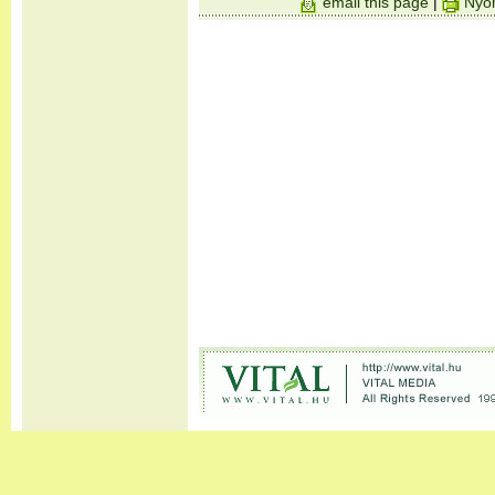
email this page
|
Nyom