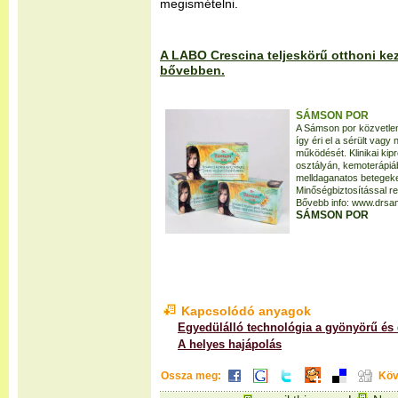
megismételni.
A LABO Crescina teljeskörű otthoni keze
bővebben.
SÁMSON POR
A Sámson por közvetlen
így éri el a sérült vag
működését. Klinikai k
osztályán, kemoterápiá
melldaganatos betegeken
Minőségbiztosítással re
Bővebb info: www.drsa
SÁMSON POR
Kapcsolódó anyagok
Egyedülálló technológia a gyönyörű és 
A helyes hajápolás
Ossza meg:
Köv