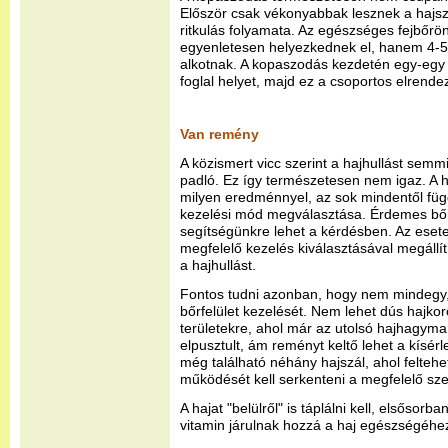
Először csak vékonyabbak lesznek a hajs
ritkulás folyamata. Az egészséges fejbőrö
egyenletesen helyezkednek el, hanem 4-5
alkotnak. A kopaszodás kezdetén egy-egy
foglal helyet, majd ez a csoportos elrend
Van remény
A közismert vicc szerint a hajhullást semm
padló. Ez így természetesen nem igaz. A ha
milyen eredménnyel, az sok mindentől füg
kezelési mód megválasztása. Érdemes bőrg
segítségünkre lehet a kérdésben. Az esete
megfelelő kezelés kiválasztásával megállíth
a hajhullást.
Fontos tudni azonban, hogy nem mindegy, 
bőrfelület kezelését. Nem lehet dús hajkor
területekre, ahol már az utolsó hajhagyma
elpusztult, ám reményt keltő lehet a kísér
még található néhány hajszál, ahol felte
működését kell serkenteni a megfelelő sze
A hajat "belülről" is táplálni kell, elsősorb
vitamin járulnak hozzá a haj egészségéhe