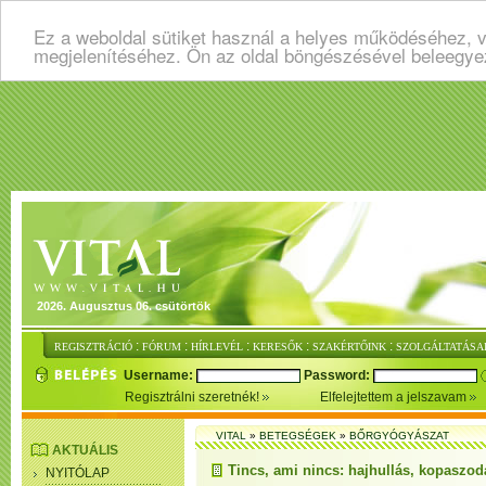
Ez a weboldal sütiket használ a helyes működéséhez, v
megjelenítéséhez. Ön az oldal böngészésével beleegye
2026. Augusztus 06. csütörtök
:
:
:
:
:
REGISZTRÁCIÓ
FÓRUM
HÍRLEVÉL
KERESŐK
SZAKÉRTŐINK
SZOLGÁLTATÁSA
Username:
Password:
Regisztrálni szeretnék!
Elfelejtettem a jelszavam
VITAL
»
BETEGSÉGEK
»
BŐRGYÓGYÁSZAT
AKTUÁLIS
Tincs, ami nincs: hajhullás, kopaszod
NYITÓLAP