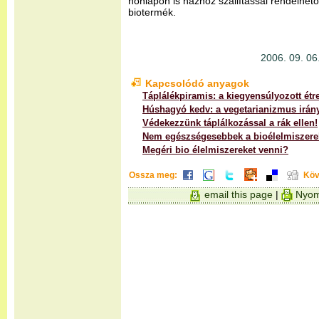
honlapon is házhoz szállítással rendelhető
biotermék.
2006. 09. 06.
Kapcsolódó anyagok
Táplálékpiramis: a kiegyensúlyozott étr
Húshagyó kedv: a vegetarianizmus irány
Védekezzünk táplálkozással a rák ellen!
Nem egészségesebbek a bioélelmiszere
Megéri bio élelmiszereket venni?
Ossza meg:
Köv
email this page
|
Nyom