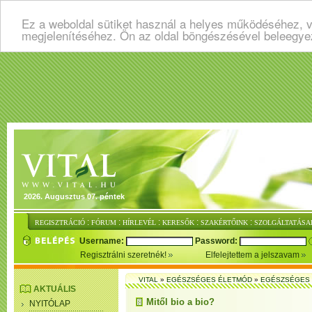
Ez a weboldal sütiket használ a helyes működéséhez, v
megjelenítéséhez. Ön az oldal böngészésével beleegye
2026. Augusztus 07. péntek
:
:
:
:
:
REGISZTRÁCIÓ
FÓRUM
HÍRLEVÉL
KERESŐK
SZAKÉRTŐINK
SZOLGÁLTATÁSA
Username:
Password:
Regisztrálni szeretnék!
Elfelejtettem a jelszavam
VITAL
»
EGÉSZSÉGES ÉLETMÓD
»
EGÉSZSÉGES 
AKTUÁLIS
Mitől bio a bio?
NYITÓLAP