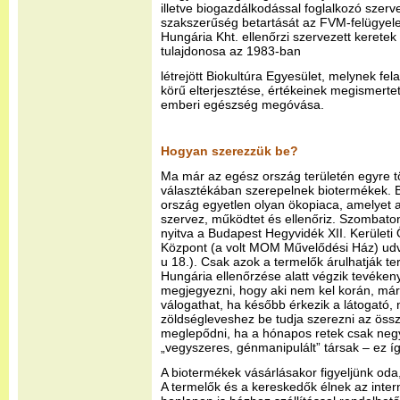
illetve biogazdálkodással foglalkozó szerv
szakszerűség betartását az FVM-felügyelet 
Hungária Kht. ellenőrzi szervezett keretek 
tulajdonosa az 1983-ban
létrejött Biokultúra Egyesület, melynek fe
körű elterjesztése, értékeinek megismerte
emberi egészség megóvása.
Hogyan szerezzük be?
Ma már az egész ország területén egyre tö
választékában szerepelnek biotermékek.
ország egyetlen olyan ökopiaca, amelyet a
szervez, működtet és ellenőriz. Szombaton
nyitva a Budapest Hegyvidék XII. Kerület
Központ (a volt MOM Művelődési Ház) ud
u 18.). Csak azok a termelők árulhatják ter
Hungária ellenőrzése alatt végzik tevéke
megjegyezni, hogy aki nem kel korán, már
válogathat, ha később érkezik a látogató,
zöldségleveshez be tudja szerezni az össz
meglepődni, ha a hónapos retek csak neg
„vegyszeres, génmanipulált” társak – ez í
A biotermékek vásárlásakor figyeljünk oda,
A termelők és a kereskedők élnek az inter