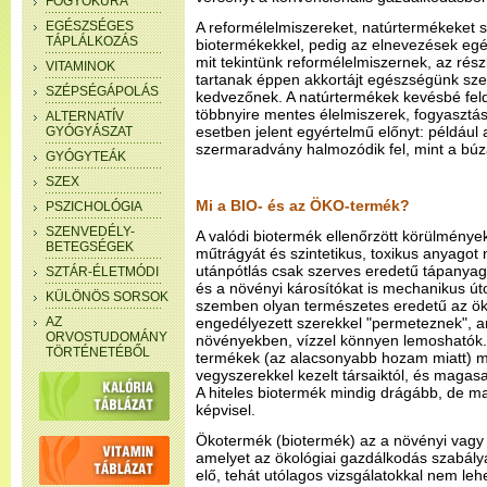
FOGYÓKÚRA
EGÉSZSÉGES
A reformélelmiszereket, natúrtermékeket s
TÁPLÁLKOZÁS
biotermékekkel, pedig az elnevezések eg
mit tekintünk reformélelmiszernek, az rés
VITAMINOK
tartanak éppen akkortájt egészségünk sz
SZÉPSÉGÁPOLÁS
kedvezőnek. A natúrtermékek kevésbé feld
többnyire mentes élelmiszerek, fogyaszt
ALTERNATÍV
esetben jelent egyértelmű előnyt: például
GYÓGYÁSZAT
szermaradvány halmozódik fel, mint a bú
GYÓGYTEÁK
SZEX
Mi a BIO- és az ÖKO-termék?
PSZICHOLÓGIA
SZENVEDÉLY-
A valódi biotermék ellenőrzött körülménye
BETEGSÉGEK
műtrágyát és szintetikus, toxikus anyagot
utánpótlás csak szerves eredetű tápanyag-
SZTÁR-ÉLETMÓDI
és a növényi károsítókat is mechanikus úto
KÜLÖNÖS SORSOK
szemben olyan természetes eredetű az ök
AZ
engedélyezett szerekkel "permeteznek", a
ORVOSTUDOMÁNY
növényekben, vízzel könnyen lemoshatók. A
TÖRTÉNETÉBŐL
termékek (az alacsonyabb hozam miatt) 
vegyszerekkel kezelt társaiktól, és magasa
A hiteles biotermék mindig drágább, de m
képvisel.
Ökotermék (biotermék) az a növényi vagy á
amelyet az ökológiai gazdálkodás szabálya
elő, tehát utólagos vizsgálatokkal nem le