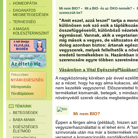
HOMEOPÁTIA
-
-
Mi nem BIO?
Mi a BIO- és az ÖKO-termék?
DAGANATOS
szerezzük be?
MEGBETEGEDÉSEK
"Amit eszel, azzá leszel" tartja a mo
TERHESSÉG
különösen sok szó esik a táplálkozá
A MAGAS
összefüggéseiről, különböző nézetek
KOLESZTERINSZINT
egymással. Vannak, akik a vegetaria
míg mások a vegyes, de változatos ét
dolog azonban biztos: ártanak egés
vegyszerek, melyek fellelhetők a növé
eredetű termékekben is. Hazánkban i
szerencsére egyre többen szeretnéne
Vásároljon a Vital EgészségPlázában!
A nagyközönség körében pár évvel ezelőtt
NYÁRI EGÉSZSÉG
az a nézet, hogy ha egy alma kukacos, akk
Vérnyomás
nem kezelték vegyszerrel. Előszeretettel f
termékeket kismamák, betegek, s mindazok
Térdfájdalom
növényvédő szerek okozta megbetegedése
TÉMÁINK
BETEGSÉGEK
Mi nem BIO?
BABA-MAMA
Éppen a férges alma (például), hiszen az
EGÉSZSÉGES
vegyszerhasználattal is el lehet érni. A "
ÉLETMÓD
színvonala után ma már a biotermékek min
versenyt a konvencionális gazdálkodásból