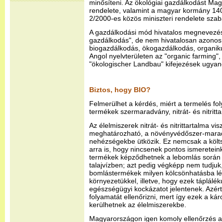
minősíteni. Az ökológiai gazdálkodást M
rendelete, valamint a magyar kormány 
2/2000-es közös miniszteri rendelete szab
A gazdálkodási mód hivatalos megnevezése
gazdálkodás", de nem hivatalosan azonos
biogazdálkodás, ökogazdálkodás, organiku
Angol nyelvterületen az "organic farming",
"ökologischer Landbau" kifejezések ugyanez
Biztos, hogy BIO?
Felmerülhet a kérdés, miért a termelés fo
termékek szermaradvány, nitrát- és nitritta
Az élelmiszerek nitrát- és nitrittartalma v
meghatározható, a növényvédőszer-mara
nehézségekbe ütközik. Ez nemcsak a költ
arra is, hogy nincsenek pontos ismereteink
termékek képződhetnek a lebomlás során 
talajvízben; azt pedig végképp nem tudjuk
bomlástermékek milyen kölcsönhatásba l
környezetükkel, illetve, hogy ezek táplálé
egészségügyi kockázatot jelentenek. Azért 
folyamatát ellenőrizni, mert így ezek a k
kerülhetnek az élelmiszerekbe.
Magyarországon igen komoly ellenőrzés ala