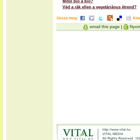
Mitől bio a bio?
Véd a rák ellen a vegetáriánus étrend?
Ossza meg:
Köv
email this page
|
Nyom