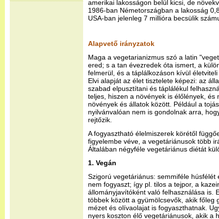
amerikai lakosságon belül kicsi, de növek
1986-ban Németországban a lakosság 0,8%
USA-ban jelenleg 7 millióra becsülik szám
Alapvető irányzatok
Maga a vegetarianizmus szó a latin "vegeta
ered; s a tan évezredek óta ismert, a külö
felmerül, és a táplálkozáson kívül életvite
Elvi alapját az élet tisztelete képezi: az á
szabad elpusztítani és táplálékul felhasz
teljes, hiszen a növények is élőlények, és 
növények és állatok között. Például a tojá
nyilvánvalóan nem is gondolnak arra, hogy 
rejtőzik.
A fogyasztható élelmiszerek körétől függőe
figyelembe véve, a vegetáriánusok több ir
Általában négyféle vegetáriánus diétát kü
1. Vegán
Szigorú vegetáriánus: semmiféle húsfélét é
nem fogyaszt; így pl. tilos a tejpor, a kazei
állományjavítóként való felhasználása is. E
többek között a gyümölcsevők, akik főleg g
mézet és olívaolajat is fogyaszthatnak. U
nyers koszton élő vegetáriánusok, akik a