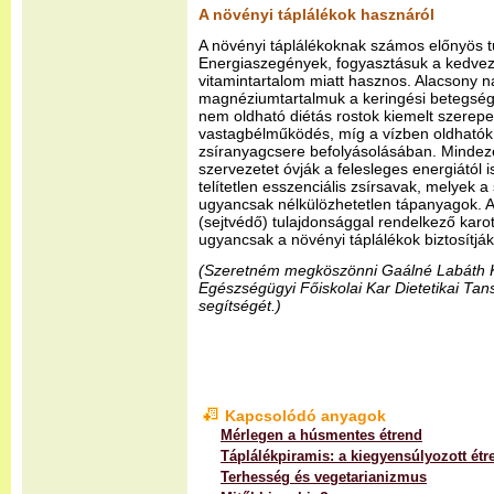
A növényi táplálékok hasznáról
A növényi táplálékoknak számos előnyös t
Energiaszegények, fogyasztásuk a kedvez
vitamintartalom miatt hasznos. Alacsony 
magnéziumtartalmuk a keringési betegség
nem oldható diétás rostok kiemelt szerep
vastagbélműködés, míg a vízben oldhatók 
zsíranyagcsere befolyásolásában. Mindeze
szervezetet óvják a felesleges energiától 
telítetlen esszenciális zsírsavak, melyek 
ugyancsak nélkülözhetetlen tápanyagok. 
(sejtvédő) tulajdonsággal rendelkező karot
ugyancsak a növényi táplálékok biztosítják
(Szeretném megköszönni Gaálné Labáth K
Egészségügyi Főiskolai Kar Dietetikai T
segítségét.)
Kapcsolódó anyagok
Mérlegen a húsmentes étrend
Táplálékpiramis: a kiegyensúlyozott étr
Terhesség és vegetarianizmus