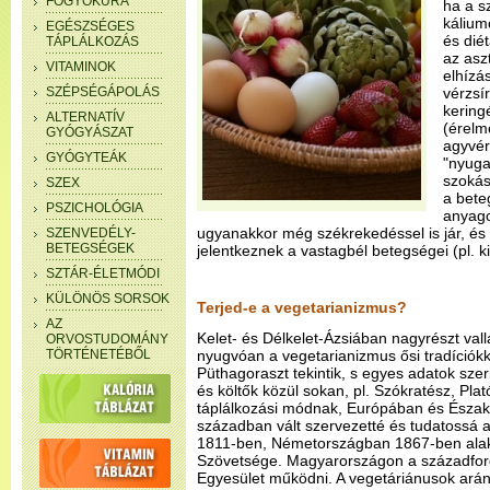
FOGYÓKÚRA
ha a s
kálium
EGÉSZSÉGES
és diét
TÁPLÁLKOZÁS
az aszt
VITAMINOK
elhízá
SZÉPSÉGÁPOLÁS
vérzsír
kering
ALTERNATÍV
(érelm
GYÓGYÁSZAT
agyvér
GYÓGYTEÁK
"nyugat
szokás
SZEX
a bete
PSZICHOLÓGIA
anyago
ugyanakkor még székrekedéssel is jár, 
SZENVEDÉLY-
BETEGSÉGEK
jelentkeznek a vastagbél betegségei (pl. 
SZTÁR-ÉLETMÓDI
KÜLÖNÖS SORSOK
Terjed-e a vegetarianizmus?
AZ
Kelet- és Délkelet-Ázsiában nagyrészt vallá
ORVOSTUDOMÁNY
TÖRTÉNETÉBŐL
nyugvóan a vegetarianizmus ősi tradíciókk
Püthagoraszt tekintik, s egyes adatok szeri
és költők közül sokan, pl. Szókratész, Plat
táplálkozási módnak, Európában és Észak
században vált szervezetté és tudatossá 
1811-ben, Németországban 1867-ben alak
Szövetsége. Magyarországon a századford
Egyesület működni. A vegetáriánusok arán