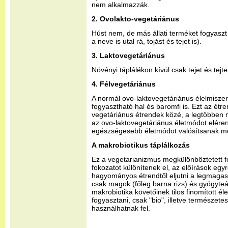
nem alkalmazzák.
2. Ovolakto-vegetáriánus
Húst nem, de más állati terméket fogyasz
a neve is utal rá, tojást és tejet is).
3. Laktovegetáriánus
Növényi táplálékon kívül csak tejet és tejt
4. Félvegetáriánus
A normál ovo-laktovegetáriánus élelmisze
fogyasztható hal és baromfi is. Ezt az étr
vegetáriánus étrendek közé, a legtöbben m
az ovo-laktovegetáriánus életmódot eléren
egészségesebb életmódot valósítsanak m
A makrobiotikus táplálkozás
Ez a vegetarianizmus megkülönböztetett f
fokozatot különítenek el, az előírások egyr
hagyományos étrendtől eljutni a legmaga
csak magok (főleg barna rizs) és gyógyteá
makrobiotika követőinek tilos finomított éle
fogyasztani, csak "bio", illetve természet
használhatnak fel.