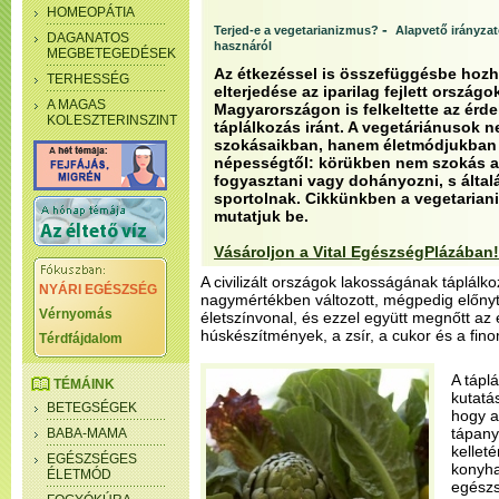
HOMEOPÁTIA
-
Terjed-e a vegetarianizmus?
Alapvető irányza
DAGANATOS
hasznáról
MEGBETEGEDÉSEK
Az étkezéssel is összefüggésbe hozh
TERHESSÉG
elterjedése az iparilag fejlett ország
A MAGAS
Magyarországon is felkeltette az érd
KOLESZTERINSZINT
táplálkozás iránt. A vegetáriánusok 
szokásaikban, hanem életmódjukban i
népességtől: körükben nem szokás al
fogyasztani vagy dohányozni, s álta
sportolnak. Cikkünkben a vegetariani
mutatjuk be.
Vásároljon a Vital EgészségPlázában!
A civilizált országok lakosságának táplálk
NYÁRI EGÉSZSÉG
nagymértékben változott, mégpedig előnyt
Vérnyomás
életszínvonal, és ezzel együtt megnőtt az 
húskészítmények, a zsír, a cukor és a fino
Térdfájdalom
A tápl
TÉMÁINK
kutatás
BETEGSÉGEK
hogy a
tápany
BABA-MAMA
kelleté
EGÉSZSÉGES
konyha
ÉLETMÓD
egészs