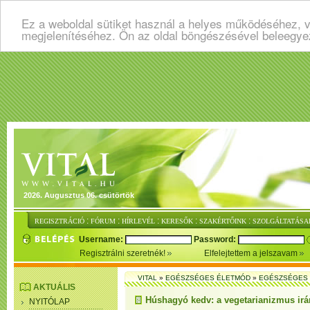
Ez a weboldal sütiket használ a helyes működéséhez, v
megjelenítéséhez. Ön az oldal böngészésével beleegye
2026. Augusztus 06. csütörtök
:
:
:
:
:
REGISZTRÁCIÓ
FÓRUM
HÍRLEVÉL
KERESŐK
SZAKÉRTŐINK
SZOLGÁLTATÁSA
Username:
Password:
Regisztrálni szeretnék!
Elfelejtettem a jelszavam
VITAL
»
EGÉSZSÉGES ÉLETMÓD
»
EGÉSZSÉGES 
AKTUÁLIS
Húshagyó kedv: a vegetarianizmus irá
NYITÓLAP