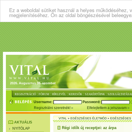
Ez a weboldal sütiket használ a helyes működéséhez, v
megjelenítéséhez. Ön az oldal böngészésével beleegye
2026. Augusztus 08. szombat
:
:
:
:
:
REGISZTRÁCIÓ
FÓRUM
HÍRLEVÉL
KERESŐK
SZAKÉRTŐINK
SZOLGÁLTATÁSA
Username:
Password:
Regisztrálni szeretnék!
Elfelejtettem a jelszavam
VITAL
»
EGÉSZSÉGES ÉLETMÓD
»
EGÉSZSÉGES 
AKTUÁLIS
Régi idők új receptjei: az árpa
NYITÓLAP