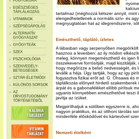
FOGYÓKÚRA
nyomel
EGÉSZSÉGES
kalciu
TÁPLÁLKOZÁS
tartalmaz (méghozzá kétszer annyit, mint 
elengedhetetlenek a normális szív- és ag
VITAMINOK
megnyugtatóan hat az idegrendszerre, sőt 
SZÉPSÉGÁPOLÁS
ALTERNATÍV
GYÓGYÁSZAT
Emészthető, tápláló, ízletes
GYÓGYTEÁK
A lábasban vagy serpenyőben megpörkölt (
SZEX
hasznos a levesben: az ily módon elkészít
meleg, könnyen megemészthető és igen f
PSZICHOLÓGIA
összekeverve forrósítják, majd kiszitálják
SZENVEDÉLY-
hogy megőrizze a belső nedvességét, és l
BETEGSÉGEK
leválik a héja. Úgy tartják, hogy az így pirí
SZTÁR-ÉLETMÓDI
fogyasztva fizikai erőt ad. G. Ohsawa és 
táplálkozás előnyeit hirdető szakemberek i
KÜLÖNÖS SORSOK
árpát és a gabonaféléket előbb pirítsuk 
AZ
ugyanis könnyebben emészthetővé teszi őke
ORVOSTUDOMÁNY
javítja az ízüket.
TÖRTÉNETÉBŐL
Megpiríthatjuk a sütőben egyszerre is, ah
nagyon praktikus, és az otthoni tárolás s
mindenféle élősködővel és kártevővel sz
Nemzeti ételként