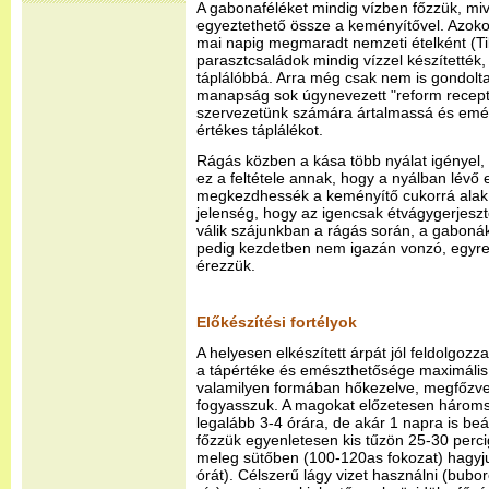
A gabonaféléket mindig vízben főzzük, miv
egyeztethető össze a keményítővel. Azoko
mai napig megmaradt nemzeti ételként (Ti
parasztcsaládok mindig vízzel készítették, 
táplálóbbá. Arra még csak nem is gondolta
manapság sok úgynevezett "reform receptb
szervezetünk számára ártalmassá és emész
értékes táplálékot.
Rágás közben a kása több nyálat igényel, m
ez a feltétele annak, hogy a nyálban lévő e
megkezdhessék a keményítő cukorrá alakít
jelenség, hogy az igencsak étvágygerjeszt
válik szájunkban a rágás során, a gaboná
pedig kezdetben nem igazán vonzó, egyr
érezzük.
Előkészítési fortélyok
A helyesen elkészített árpát jól feldolgoz
a tápértéke és emészthetősége maximális 
valamilyen formában hőkezelve, megfőzve, 
fogyasszuk. A magokat előzetesen három
legalább 3-4 órára, de akár 1 napra is be
főzzük egyenletesen kis tűzön 25-30 perc
meleg sütőben (100-120as fokozat) hagyj
órát). Célszerű lágy vizet használni (bubo