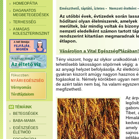
HOMEOPÁTIA
-
Emészthető, tápláló, ízletes
Nemzeti ételként
DAGANATOS
MEGBETEGEDÉSEK
Az utóbbi évek, évtizedek során lass
hódítani olyan élelmiszerek, amelyek
TERHESSÉG
merültek, bár mindig voltak és bizony
A MAGAS
nemzeti eledelként számon tartott táp
KOLESZTERINSZINT
rendszerint kitartóan megmaradnak l
étlapon.
Vásároljon a Vital EgészségPlázában!
Tény viszont, hogy az olykor uralkodónak t
tehetősebb lakosságon söpörnek végig: a 
az anyagi helyzet befolyásolja. Az életkör
gyakran kiszorít amúgy nagyon hasznos é
fogásokat is. Némely körökben ugyan nem 
NYÁRI EGÉSZSÉG
de azért talán nem baj, ha valami egysze
Vérnyomás
megfizethető.
Térdfájdalom
Az árp
legősi
TÉMÁINK
gabona
Tibet,
BETEGSÉGEK
Himalá
BABA-MAMA
kedvez
amely 
EGÉSZSÉGES
ÉLETMÓD
sajnos
példáu