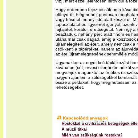
víz), mert ezzel jelentősen lerövidül a főzé
Hogy érdemben fejezhessük be a kása dics
előnyéről! Elég nehéz pontosan meghatár
vagy húsétel mennyi idő alatt készül el.
tapasztalatot és figyelmet igényel, azonk
fajtájától, korától, érettségétől. Nem így 
beáztattuk, néhány perc alatt finom és has
utána már csak dagad, amíg a kosztosok 
újramelegíteni az ételt, amely nemcsak a
csökkenti a tápértéket, hanem az ájurvéd
az étel újramelegítésének semmiféle mó
Ugyanakkor az egyoldalú táplálkozást ha
kívánatos (sőt, orvosi ellenőrzés nélkül ve
megvonjuk magunktól az értékes és szüks
nagyon ajánlom a zöldségekkel kombinált r
össze a példákat, hogy megmutassam az 
lehetőségeket.
Kapcsolódó anyagok
Rostokkal a civilizációs betegségek elle
A müzli titkai
Miért van szükségünk rostokra?