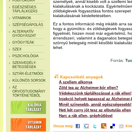
FOGYÓKÚRA
személyek, annál kisebb volt a szellemi le
kialakulásának a kockázata. Egyértelműen
EGÉSZSÉGES
zöldséglevek fogyasztása fontos szerepet 
TÁPLÁLKOZÁS
kialakulásának késleltetésében.
VITAMINOK
Ez a fontos információ még inkább arra sa
SZÉPSÉGÁPOLÁS
hogy a gyümölcs- és zöldséglevek fogyaszt
ALTERNATÍV
figyelmét, hiszen most már egyértelmű, h
GYÓGYÁSZAT
érrendszeri, valamint a daganatos beteg
GYÓGYTEÁK
szörnyű betegség minél későbbi kialakul
lehet.
SZEX
PSZICHOLÓGIA
Forrás:
Tud
SZENVEDÉLY-
BETEGSÉGEK
SZTÁR-ÉLETMÓDI
Kapcsolódó anyagok
KÜLÖNÖS SORSOK
A szellem alkonya
AZ
Zöld tea az Alzheimer-kór ellen?
ORVOSTUDOMÁNY
Védekezzünk táplálkozással a rák ellen!
TÖRTÉNETÉBŐL
Injekció helyett tapasszal az Alzheimer-
Minél színesebb, annál egészségesebb!
Heti két curry jót tesz az elbutulás ellen
Harc a rák ellen, grépfrútlével
Ossza meg:
Köv