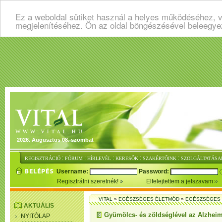
Ez a weboldal sütiket használ a helyes működéséhez, v
megjelenítéséhez. Ön az oldal böngészésével beleegye
2026. Augusztus 08. szombat
:
:
:
:
:
REGISZTRÁCIÓ
FÓRUM
HÍRLEVÉL
KERESŐK
SZAKÉRTŐINK
SZOLGÁLTATÁSA
Username:
Password:
Regisztrálni szeretnék!
Elfelejtettem a jelszavam
VITAL
»
EGÉSZSÉGES ÉLETMÓD
»
EGÉSZSÉGES 
AKTUÁLIS
Gyümölcs- és zöldséglével az Alzheim
NYITÓLAP