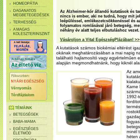
HOMEOPÁTIA
DAGANATOS
Az Alzheimer-kór állandó kutatások és t
MEGBETEGEDÉSEK
nincs is ember, aki ne tudná, hogy mit je
leépüléssel, emlékezetcsökkenéssel és az 
TERHESSÉG
folyamatos romlásával járó betegség, m
A MAGAS
néhány év alatt teljes elbutuláshoz vezet.
KOLESZTERINSZINT
Vásároljon a Vital EgészségPlázában! >>
A kutatások számos biokémiai eltérést iga
okának meghatározásában a mai napig n
található hajlamosító vagy egyértelműen e
alapján megmondhatnánk, hogy kiknél alak
Az ame
kutatá
NYÁRI EGÉSZSÉG
kialak
Kame P
Vérnyomás
szárma
Térdfájdalom
1992-t
fordít
termés
TÉMÁINK
rostok
BETEGSÉGEK
gazdag
fogyas
BABA-MAMA
betegs
EGÉSZSÉGES
minél 
ÉLETMÓD
héten 