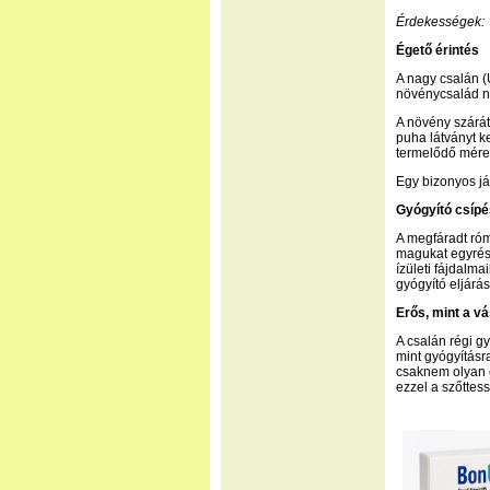
Érdekességek:
Égető érintés
A nagy csalán (U
növénycsalád nev
A növény szárát 
puha látványt k
termelődő méreg
Egy bizonyos jáv
Gyógyító csíp
A megfáradt róm
magukat egyrész
ízületi fájdalma
gyógyító eljárá
Erős, mint a v
A csalán régi 
mint gyógyításr
csaknem olyan e
ezzel a szőttess