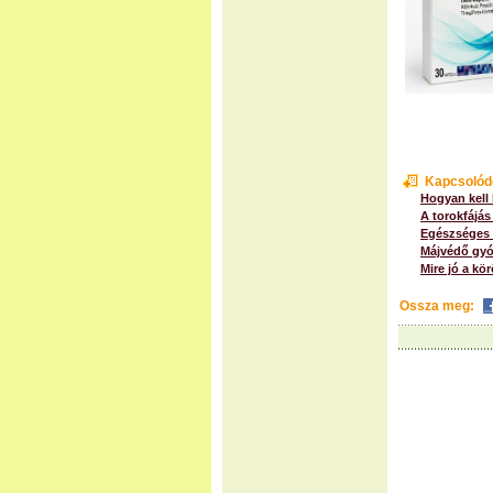
Kapcsolód
Hogyan kell
A torokfájás
Egészséges 
Májvédő gyó
Mire jó a kö
Ossza meg: