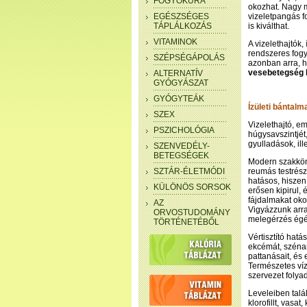
FOGYÓKÚRA
okozhat. Nagy 
EGÉSZSÉGES
vizeletpangás f
TÁPLÁLKOZÁS
is kiválthat.
VITAMINOK
A vizelethajtók,
rendszeres fogy
SZÉPSÉGÁPOLÁS
azonban arra, 
vesebetegség k
ALTERNATÍV
GYÓGYÁSZAT
GYÓGYTEÁK
Ízületi bántalm
SZEX
Vizelethajtó, e
PSZICHOLÓGIA
húgysavszintjét
gyulladások, i
SZENVEDÉLY-
BETEGSÉGEK
Modern szakköny
SZTÁR-ÉLETMÓDI
reumás testrés
hatásos, hiszen
KÜLÖNÖS SORSOK
erősen kipirul,
fájdalmakat oko
AZ
Vigyázzunk arra
ORVOSTUDOMÁNY
melegérzés égé
TÖRTÉNETÉBŐL
Vértisztító hatá
ekcémát, szénan
pattanásait, és
Természetes víz
szervezet folyad
Leveleiben talál
klorofillt, vasa