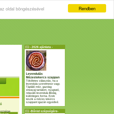
Rendben
 az oldal böngészésével
- 2026 ajánlata -
Levendulás
Mézestekercs szappan
Tökéletes választás, ha a
levendula szerelmese vagy.
Tápláló méz, gazdag
sheavaj-tartalom, nyugtató,
relaxáló levendula illóolaj,
különleges forma. Ezek
teszik a mézes tekercs
szappant igazán egyedivé.
ió
-Bőröd szépségére-
gészsége