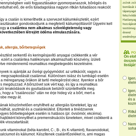
mennyiségben való fogyasztásakor gyomorpanaszok, bőrégés és
zsírok zsí
ordulhat elő, de erős túladagolása nagyon ritkán fulladásos reakciót
bomlását 
tápanyago
felszívódá
 így a csalán is kimeríthetik a szervezet káliumkészletét, ezért
Hatóanyag
asztásakor gondoskodjunk a megfelelő káliumpótlásról! Ügyelni kell
hozzájárul
hogy
a csalántea nem alkalmas szívelégtelenség vagy
testtömeg
övetkeztében létrejött ödéma elmulasztására.
étrend
eredmény
ak, allergia, bőrbetegségek
PO
mésztést serkentő és keringésjavító anyagai csökkentik a vér
Ön elo
, ezért a csalántea hatékonyan alkalmazható köszvény, ízületi
összet
lletve mindennemű reumatikus megbetegedés kezelésére.
listáját
vek is ajánlják az ősrégi gyógymódot: az urtikációt, vagyis a
z megcsapkodását csalánnal. Különösen isiász és lumbágó esetén
Igen
 a méreganyag órákon át tartó melegérzést okoz. Ilyenkor a bőr
élel
 és megduzzad. A bőrszövet sok vért kap, és így a reumatikus
zó lerakódások és gyulladások belülről szüntethetők meg.
Igen
, hogy a "csalánozás" után ne érje hideg víz a bőrt, mert a
élel
sbe megy át.
és a
kozm
sának köszönhetően enyhítheti az allergiás tüneteket, így az
áthát, asztmát és a csalánkiütést. Eltünteti a tinédzserek
Ritk
 egyes bőrbetegségek esetén is hatásos (pl. övsömör, ekcéma).
élel
hajtóként könnyíthet a premenstruációs tüneteken, mivel csökkenti a
ék-visszatartását.
Nem,
soha
unk vitaminokat (béta-karotint, C-, B-, és K-vitamint), flavanoidokat,
t, kalciumot és káliumot. Készítenek csalánfőzeléket is, ami magas