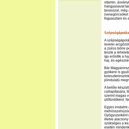
vitamin, ásványi
hangyasavat tart
tavasszal, még 
(vesegörcsöket 
fogyasztani és 
Szépségápolá
A szépségápolás
levelei arcgőzö
a zsíros bőrre 
teszik a lehelet
így erősítik a 
haj, és egészsé
Bár Magyarorszá
gyökere is gyul
koleszterinszint
jóindulatú meg
A belőle készü
csillapítására,
szerint magas v
ülőfürdőként. N
Egyes irodalmi 
méhösszehúzódá
Gyógyszerként 
illetve alacson
szükséges a kez
esetén mindenk