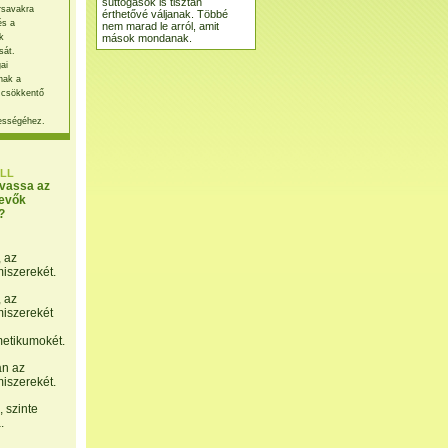
suttogások is tisztán
rsavakra
érthetővé váljanak. Többé
és a
nem marad le arról, amit
mások mondanak.
k
sát.
ai
nak a
 csökkentő
ességéhez.
LL
lvassa az
evők
?
, az
miszerekét.
, az
miszerekét
etikumokét.
án az
miszerekét.
 szinte
.