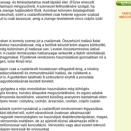
anyag- és fehérjetartalma miatt tápláló étel. (Főzve elveszíti
almazó mirigyszőreit). A szervezet felfrissítésére szolgál, ha
a zsenge hajtásokból főzik. Azonban könnyen túladagolható
TART
okozhat), ezért a csalánfőzeléket csak hetente egyszer szabad
MEGOS
azt is csak tavasszal, amíg a zsenge leveleknek nincs csípős ízük!
s
ban is komoly szerep jut a csalánnak. Összehúzó hatású fiatal
léshez használatosak, míg a belőlük készült krém alapos bőrtisztító,
pedig különösen jó hatással van. Levelei összeturmixolva üdévé
et. A csalán természetes hatóanyagai serkentik a fejbőr vérellátását,
hajhagymákat. Főzetének rendszeres használatával gyorsabban nő a
ges, szép fényű lesz.
gon csak a csalánlevél hivatalosan elfogadott drog, a növény
ladáscsökkentő és immunstimuláló hatású, de csökkenti a
et is. A gyökérben található ß-szitoszterol enyhíti a prosztata
nagyobbodásának kezdeti tüneteit.
lt gyógytea a népi orvoslásban használatos még köhögés
 fájós torokra, hurutos állapotok megszüntetésére, és egyes adatok
érnyomás kezelésére, valamint külsőleg aranyeres bántalmak ellen
épies nevei: csólyány, csohán, árvacsián, csollán, csípős csalán.
adatok szerint nyulaknál a csalánfőzet rendszeresen fogyasztása
st idézhet elő, ezért várandósok óvatosan alkalmazzák!
nagyobb mennyiségben ne használjuk diabéteszterápiában, magas,
y vérnyomás esetében, de az ajánlott dózisú alkalmazás előtt is
előorvossal való konzultáció. Vérvizelés vagy akut vizelet retenció
éppen keressük fel orvosunkat.