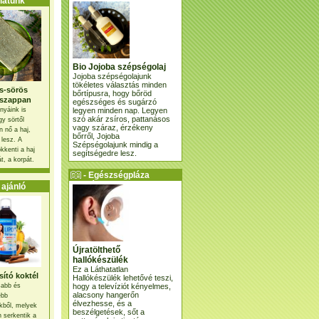
atunk
Bio Jojoba szépségolaj
Jojoba szépségolajunk
tökéletes választás minden
s-sörös
bőrtípusra, hogy bőröd
szappan
egészséges és sugárzó
legyen minden nap. Legyen
nyáink is
szó akár zsíros, pattanásos
gy sörtől
vagy száraz, érzékeny
 nő a haj,
bőrről, Jojoba
 lesz. A
Szépségolajunk mindig a
kkenti a haj
segítségedre lesz.
t, a korpát.
- Egészségpláza
ajánlatunk -
ajánló
Újratölthető
hallókészülék
Ez a Láthatatlan
ító koktél
Hallókészülék lehetővé teszi,
hogy a televíziót kényelmes,
osabb és
alacsony hangerőn
ebb
élvezhesse, és a
kből, melyek
beszélgetések, sőt a
 serkentik a