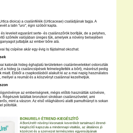
rtica dioica) a csalánfélék (Urticaceae) családjának tagja. A
ét a latin "uro", égni szóból kapta.
és leveleit egyaránt serte- és csalánszőrök borítják, de a pelyhes,
eltő szőrkék valójában üreges tûk, amelyek a növény belsejében
anyagot juttatják az ember bőre alá.
ai faj csípése akár egy évig is fájdalmat okozhat.
ések
ai katonák hideg éghajlatú területeken csalánlevelekkel ostorozták
t a hideg (a csaláncsípések felmelegítették a bőrt), másrészt pedig
ik miatt. Ebből a csapkodásból alakult ki az a mai napig használatos
s, mellyel a reumát és a köszvényt csalánnal kezelhetjük.
ászon
gyógynövénye az emberiségnek, mégis előbb használták szövésre,
a. Régészek találtak bronzkori sírokban csalánszövetet, ami
rős, mint a vászon. Az első világháború alatti pamuthiányt is sokan
el pótolták.
BONUREL® ÉTREND-KIEGÉSZÍTŐ
A BonUrel® növényi kivonatok keverékét tartalmazó étrend-
kiegészítő kapszula a mindennapi vitalitás, az általános jó
közérzet és a szervezet természetes egyensúlyának