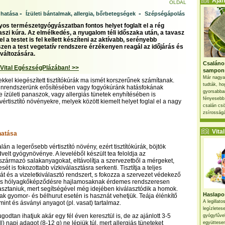
Ajánl
OLDAL
-
-
 hatása
Ízületi bántalmak, allergia, bőrbetegségek
Szépségápolás
s természetgyógyászatban fontos helyet foglalt el a rég
aszi kúra. Az elmélkedés, a nyugalom téli időszaka után, a tavasz
 a testet is fel kellett készíteni az aktívabb, serényebb
szen a test vegetatív rendszere érzékenyen reagál az időjárás és
változására.
Csaláno
 Vital EgészségPlázában! >>
sampon
Már nagya
kel kiegészített tisztítókúrák ma ismét korszerűnek számítanak.
tudták, ho
rendszerünk erősítésében vagy fogyókúránk hatásfokának
gyorsabban
 ízületi panaszok, vagy allergiás tünetek enyhítésében is
fényesebb
értisztító növényekre, melyek között kiemelt helyet foglal el a nagy
csalán csö
zsírosságá
Vital 
hatása
lán a legerősebb vértisztító növény, ezért tisztítókúrák, böjtök
velt gyógynövénye. A leveléből készült tea feloldja az
zármazó salakanyagokat, eltávolítja a szervezetből a mérgeket,
ét is fokozottabb vízkiválasztásra serkenti. Tisztítja a teljes
t és a vizeletkiválasztó rendszert, s fokozza a szervezet védekező
- és hólyagkőképződésre hajlamosaknak érdemes rendszeresen
asztaniuk, mert segítségével még idejében kiválasztódik a homok.
Haslapos
nak gyomor- és bélhurut esetén is hasznát vehetjük. Teája élénkítő
A legillat
mint és ásványi anyagot (pl. vasat) tartalmaz.
legízletes
godtan ihatjuk akár egy fél éven keresztül is, de az ajánlott 3-5
gyógyfűve
l) napi adagot (8-12 g) ne lépjük túl, mert allergiás tüneteket
együttesen