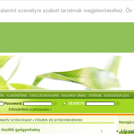
valamint személyre szabott tartalmak megjelenítéséhez. Ön
:
:
:
:
:
ŐK
SZAKÉRTŐINK
SZOLGÁLTATÁSAINK
HASZNOS CÍMEK
JÁTÉKOK
EGÉSZSÉGPLÁZA
Password:
SEARCH:
Elfelejtettem a jelszavam
RNATÍV GYÓGYÁSZAT
»
FŰSZER- ÉS GYÓGYNÖVÉNYEK
Navigác
a tisztító gyógynövény
A fül e
1 .