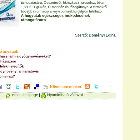
támogatására. Összetevői: hibiszkusz, propolisz, béta-
1,3/1,6-D-glükán, D-mannóz és tőzegáfonya. A termékről
bővebb információ a www.bonurel.hu oldalon található.
A húgyutak egészséges működésének
támogatására
Szerző:
Döményi Edina
ó anyagok
 használni a gyógynövényeket?
 háziszere
lélekmelegítők
gynövény: a máriatövis
römvirág?
Kövessen minket:
email this page
|
Nyomtatható változat