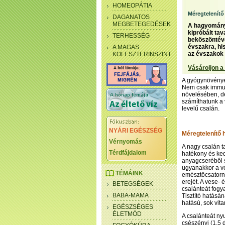
HOMEOPÁTIA
Méregtelenítő
DAGANATOS
MEGBETEGEDÉSEK
A hagyományo
kipróbált tav
TERHESSÉG
beköszöntével
évszakra, hi
A MAGAS
az évszakok 
KOLESZTERINSZINT
Vásároljon a
A gyógynövények
Nem csak immun
növelésében, de
számíthatunk a v
levelű csalán.
NYÁRI EGÉSZSÉG
Méregtelenítő 
Vérnyomás
A nagy csalán ta
Térdfájdalom
hatékony és ked
anyagcseréből s
ugyanakkor a ves
TÉMÁINK
emésztőcsatorná
erejét. A vese
BETEGSÉGEK
csalánteát fogy
BABA-MAMA
Tisztító hatásá
hatású, sok vita
EGÉSZSÉGES
ÉLETMÓD
A csalánteát nyu
csészényi (1,5 d