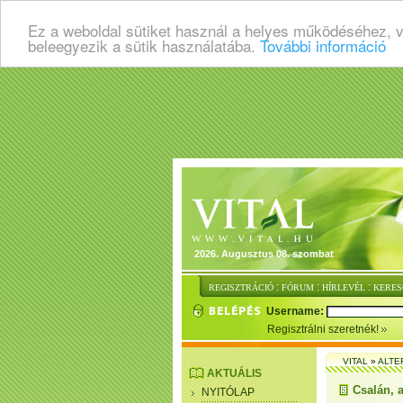
Ez a weboldal sütiket használ a helyes működéséhez, 
beleegyezik a sütik használatába.
További információ
2026. Augusztus 08. szombat
:
:
:
REGISZTRÁCIÓ
FÓRUM
HÍRLEVÉL
KERES
Username:
Regisztrálni szeretnék!
VITAL
»
ALTE
AKTUÁLIS
Csalán, 
NYITÓLAP