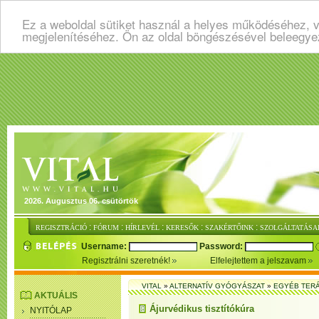
Ez a weboldal sütiket használ a helyes működéséhez, v
megjelenítéséhez. Ön az oldal böngészésével beleegye
2026. Augusztus 06. csütörtök
:
:
:
:
:
REGISZTRÁCIÓ
FÓRUM
HÍRLEVÉL
KERESŐK
SZAKÉRTŐINK
SZOLGÁLTATÁSA
Username:
Password:
Regisztrálni szeretnék!
Elfelejtettem a jelszavam
VITAL
»
ALTERNATÍV GYÓGYÁSZAT
»
EGYÉB TER
AKTUÁLIS
Ájurvédikus tisztítókúra
NYITÓLAP