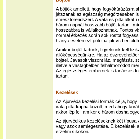
Böjtök
A böjtök amellett, hogy fogyókúrázásra a
játszanak az egészség megőrzésében is,
emésztőrendszert. A vata és pitta alka
három napnál hosszabb böjtöt tartani, mí
hosszabbra is vállalkozhatnak. Fontos vi
normál étkezés során sok rostot fogyass
hiánya esetén ezt pótolhatjuk vízben old
Amikor böjtöt tartunk, figyelnünk kell fizi
állóképességünkre. Ha az észrevehetően 
böjttel. Javasolt viszont láz, megfázás, s
illetve a vastagbélben felhalmozódott mé
Az egészséges embernek is tanácsos leg
tartani.
Kezelések
Az Ájurvéda kezelési formák célja, hogy 
vata-pitta-kapha között, mert ahogy korá
akkor lép fel, amikor e három dosha eg
Az ájurvédikus kezeléseknek két típusa 
vagy azok semlegesítése. E kezelések al
érzelmi síkokon.