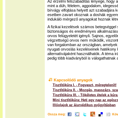
Az érzelmi felszabadítás lényege, hogy a
mint a düh, félelem, aggodalom, idegess
bírvágy elfojtása helyett azt szabadjára 
esetben zavart okoznak a doshák egyen
indukáló mérgező anyagokat hoznak létr
A fizikai kezelések számos betegségge
biztonságos és eredményes alkalmazás
orvos felügyeletét igényli. Sajnos, egye
végzettségű orvos nem működik, viszon
van forgalomban az országban, amelyek
nyugati orvoslás kezeléseinek hatékony 
alternatívájaként használhatók. A téma 
pedig több kiadványból is válogathatnak
Kapcsolódó anyagok
Tisztítókúra I. - Fogyaszt, méregtelenít!
Tisztítókúra II. - Mozgás, masszázs, sz
Tisztítókúra III. - Tökéletes ételek a kúra
Mini tisztítókúra: Heti egy nap az egész
Illóolajok az ájurvédikus gyógyításban
Ossza meg:
Köv