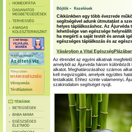
HOMEOPÁTIA
-
Böjtök
Kezelések
DAGANATOS
MEGBETEGEDÉSEK
Cikkünkben egy több évezrede műkö
TERHESSÉG
segítségével adunk útmutatást a sze
helyes táplálkozáshoz. Az Ájurvéda 
A MAGAS
lehetősége van egészsége helyreállí
KOLESZTERINSZINT
ha megérti a saját testét és annak ig
egészséges táplálkozás és az egész
Vásároljon a Vital EgészségPlázában
Az étrendet az egyéni alkatnak megfelelő
amelyből az Ájurvéda három különbözőt is
alkatot. Meghatározásához számos
alkat
kell megvizsgálni, amelyek együttes hatá
NYÁRI EGÉSZSÉG
testalkatát. Ehhez szinte valamennyi, Áj
Vérnyomás
szakirodalom segítséget nyújt.
Térdfájdalom
TÉMÁINK
BETEGSÉGEK
BABA-MAMA
EGÉSZSÉGES
ÉLETMÓD