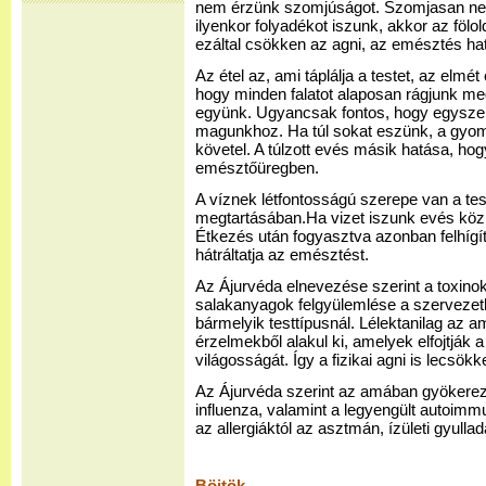
nem érzünk szomjúságot. Szomjasan ne 
ilyenkor folyadékot iszunk, akkor az föl
ezáltal csökken az agni, az emésztés h
Az étel az, ami táplálja a testet, az elmé
hogy minden falatot alaposan rágjunk m
együnk. Ugyancsak fontos, hogy egyszer
magunkhoz. Ha túl sokat eszünk, a gyomor
követel. A túlzott evés másik hatása, h
emésztőüregben.
A víznek létfontosságú szerepe van a te
megtartásában.Ha vizet iszunk evés közb
Étkezés után fogyasztva azonban felhígí
hátráltatja az emésztést.
Az Ájurvéda elnevezése szerint a toxinok
salakanyagok felgyülemlése a szervezetb
bármelyik testtípusnál. Lélektanilag az am
érzelmekből alakul ki, amelyek elfojtják a
világosságát. Így a fizikai agni is lecsökk
Az Ájurvéda szerint az amában gyökerezi
influenza, valamint a legyengült autoim
az allergiáktól az asztmán, ízületi gyulla