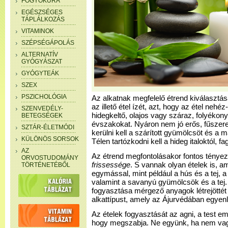
FOGYÓKÚRA
EGÉSZSÉGES
TÁPLÁLKOZÁS
VITAMINOK
SZÉPSÉGÁPOLÁS
ALTERNATÍV
GYÓGYÁSZAT
GYÓGYTEÁK
SZEX
PSZICHOLÓGIA
Az alkatnak megfelelő étrend kiválasztás
az illető étel ízét, azt, hogy az étel ne
SZENVEDÉLY-
hidegkeltő, olajos vagy száraz, folyékony
BETEGSÉGEK
évszakokat. Nyáron nem jó erős, fűszeres
SZTÁR-ÉLETMÓDI
kerülni kell a szárított gyümölcsöt és a m
KÜLÖNÖS SORSOK
Télen tartózkodni kell a hideg italoktól, fagy
AZ
Az étrend megfontolásakor fontos ténye
ORVOSTUDOMÁNY
frissessége
. S vannak olyan ételek is, 
TÖRTÉNETÉBŐL
egymással, mint például a hús és a tej, 
valamint a savanyú gyümölcsök és a tej. 
fogyasztása mérgező anyagok létrejötté
alkattípust, amely az Ájurvédában egyenl
Az ételek fogyasztását az agni, a test e
hogy megszabja. Ne együnk, ha nem vag