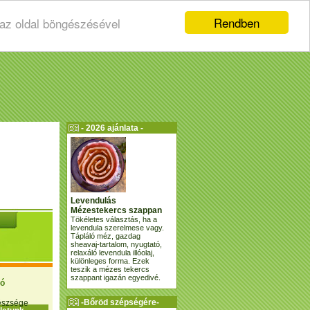
Rendben
 az oldal böngészésével
- 2026 ajánlata -
Levendulás
Mézestekercs szappan
Tökéletes választás, ha a
levendula szerelmese vagy.
Tápláló méz, gazdag
sheavaj-tartalom, nyugtató,
relaxáló levendula illóolaj,
különleges forma. Ezek
teszik a mézes tekercs
szappant igazán egyedivé.
ió
-Bőröd szépségére-
gészsége