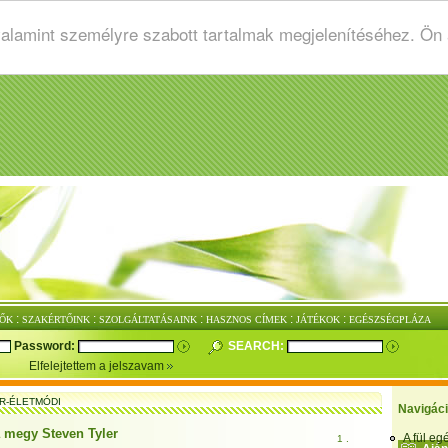
valamint személyre szabott tartalmak megjelenítéséhez. Ön
:
:
:
:
:
ŐK
SZAKÉRTŐINK
SZOLGÁLTATÁSAINK
HASZNOS CÍMEK
JÁTÉKOK
EGÉSZSÉGPLÁZA
Password:
SEARCH:
Elfelejtettem a jelszavam
R-ÉLETMÓDI
Navigác
 megy Steven Tyler
A fül e
1 .