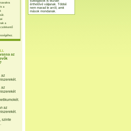
suttogások is tisztán
rsavakra
érthetővé váljanak. Többé
és a
nem marad le arról, amit
mások mondanak.
k
sát.
ai
nak a
 csökkentő
ességéhez.
LL
lvassa az
evők
?
, az
miszerekét.
, az
miszerekét
etikumokét.
án az
miszerekét.
 szinte
.