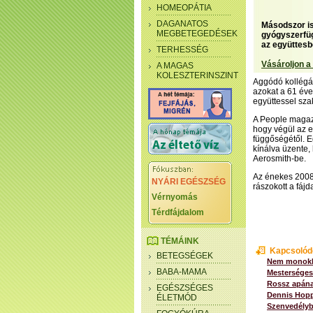
HOMEOPÁTIA
DAGANATOS
Másodszor is 
MEGBETEGEDÉSEK
gyógyszerfüg
az együttesb
TERHESSÉG
Vásároljon a
A MAGAS
KOLESZTERINSZINT
Aggódó kollégái
azokat a 61 éves
együttessel szak
A People magazi
hogy végül az e
függőségétől. Eg
kínálva üzente,
Aerosmith-be.
Az énekes 2008-
NYÁRI EGÉSZSÉG
rászokott a fájd
Vérnyomás
Térdfájdalom
TÉMÁINK
Kapcsolód
BETEGSÉGEK
Nem monokli,
BABA-MAMA
Mesterséges
Rossz apána
EGÉSZSÉGES
Dennis Hopp
ÉLETMÓD
Szenvedélyb