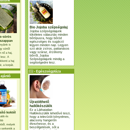
atunk
Bio Jojoba szépségolaj
Jojoba szépségolajunk
tökéletes választás minden
s-sörös
bőrtípusra, hogy bőröd
szappan
egészséges és sugárzó
legyen minden nap. Legyen
nyáink is
szó akár zsíros, pattanásos
gy sörtől
vagy száraz, érzékeny
 nő a haj,
bőrről, Jojoba
 lesz. A
Szépségolajunk mindig a
kkenti a haj
segítségedre lesz.
t, a korpát.
- Egészségpláza
ajánlatunk -
ajánló
Újratölthető
hallókészülék
Ez a Láthatatlan
ító koktél
Hallókészülék lehetővé teszi,
hogy a televíziót kényelmes,
osabb és
alacsony hangerőn
ebb
élvezhesse, és a
kből, melyek
beszélgetések, sőt a
 serkentik a