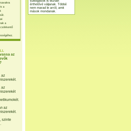
suttogások is tisztán
rsavakra
érthetővé váljanak. Többé
és a
nem marad le arról, amit
mások mondanak.
k
sát.
ai
nak a
 csökkentő
ességéhez.
LL
lvassa az
evők
?
, az
miszerekét.
, az
miszerekét
etikumokét.
án az
miszerekét.
 szinte
.