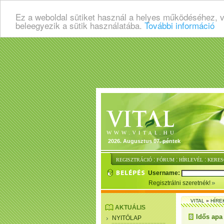
Ez a weboldal sütiket használ a helyes működéséhez, 
beleegyezik a sütik használatába.
További információ
2026. Augusztus 07. péntek
:
:
:
REGISZTRÁCIÓ
FÓRUM
HÍRLEVÉL
KERES
Username:
Regisztrálni szeretnék!
VITAL
»
HÍRE
AKTUÁLIS
Idős apa
NYITÓLAP