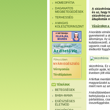
HOMEOPÁTIA
DAGANATOS
A skizofrénia
MEGBETEGEDÉSEK
és az, hogy 
skizofréni az
TERHESSÉG
állapították 
A MAGAS
Vásároljon a
KOLESZTERINSZINT
A korábbi elmél
gyerekeinél a sk
állománya. Az ú
kutatásvezető,
ugyanis csak az
életkortól függ
NYÁRI EGÉSZSÉG
skizofrénia. Ez 
Vérnyomás
először apák, k
éveiben jött vi
Térdfájdalom
A férfiak mentá
magyarázatot az
TÉMÁINK
miért nem az an
BETEGSÉGEK
A későbbiekben 
BABA-MAMA
befolyásolja a 
pártalálása, cs
EGÉSZSÉGES
összefüggésbe.
ÉLETMÓD