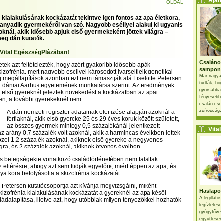
Ajánl
OLDAL
 kialakulásának kockázatát tekintve igen fontos az apa életkora,
hanyadik gyermekéről van szó. Nagyobb eséllyel alakul ki ugyanis
oknál, akik idősebb apjuk első gyermekeként jöttek világra –
meg dán kutatók.
 Vital EgészségPlázában!
Csaláno
etek azt feltételezték, hogy azért gyakoribb idősebb apák
sampon
izofrénia, mert nagyobb eséllyel károsodott ivarsejtjeik genetikai
Már nagya
j megállapítások azonban ezt nem támasztják alá Liselotte Petersen
tudták, ho
 a dániai Aarhus egyetemének munkatársa szerint. Az eredmények
gyorsabban
 első gyereknél jeleztek növekedést a kockázatban az apai
fényesebb
ően, a további gyerekeknél nem.
csalán csö
zsírosságá
A dán nemzeti regiszter adatainak elemzése alapján azoknál a
férfiaknál, akik első gyereke 25 és 29 éves koruk között született,
az összes gyermek mintegy 0,5 százalékánál jelentkezett
Vital 
az arány 0,7 százalék volt azoknál, akik a harmincas éveikben lettek
özel 1,2 százalék azoknál, akiknek első gyereke a negyvenes
lágra, és 2 százalék azoknál, akiknek ötvenes éveiben.
lis betegségekre vonatkozó családtörténetében nem találtak
 eltérésre, ahogy azt sem tudják egyelőre, miért éppen az apa, és
ya kora befolyásolta a skizofrénia kockázatát.
Petersen kutatócsoportja azt kívánja megvizsgálni, miként
Haslapos
skizofrénia kialakulásának kockázatát a gyereknél az apa késői
A legillat
aládalapítása, illetve azt, hogy utóbbiak milyen tényezőkkel hozhatók
legízletes
gyógyfűve
együttesen