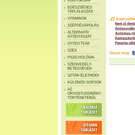
FOGYÓKÚRA
EGÉSZSÉGES
TÁPLÁLKOZÁS
VITAMINOK
Kapcsolód
Nem jó életb
SZÉPSÉGÁPOLÁS
Antiszociáli
ALTERNATÍV
Autizmus-riz
GYÓGYÁSZAT
Kamaszkorban
Parazita vált
GYÓGYTEÁK
SZEX
Ossza meg:
PSZICHOLÓGIA
SZENVEDÉLY-
BETEGSÉGEK
SZTÁR-ÉLETMÓDI
KÜLÖNÖS SORSOK
AZ
ORVOSTUDOMÁNY
TÖRTÉNETÉBŐL