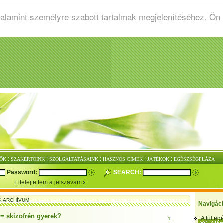
valamint személyre szabott tartalmak megjelenítéséhez. Ön
:
:
:
:
:
ŐK
SZAKÉRTŐINK
SZOLGÁLTATÁSAINK
HASZNOS CÍMEK
JÁTÉKOK
EGÉSZSÉGPLÁZA
Password:
SEARCH:
Elfelejtettem a jelszavam
K ARCHÍVUM
Navigác
 = skizofrén gyerek?
A fül e
1 .