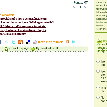
Forrás:
MTI
zsírok zsí
bomlását 
2010. 11. 01.
tápanyago
felszívódá
ó anyagok
Hatóanyag
iztosítás idős apa gyermekének lenni
hozzájárul
s kamasz lehet az ilyen férfiak gyermekeiből
testtömeg
étrend
ikó lehet az idős anya és a farfekvés
eredmény
 jelentkeznek a skizofrénia előjelei
hatja ki a skizofréniát
PO
Kövessen minket:
Ön elo
összet
email this page
|
Nyomtatható változat
listáját
Igen
élel
Igen
élel
és a
kozm
Ritk
élel
Nem,
soha