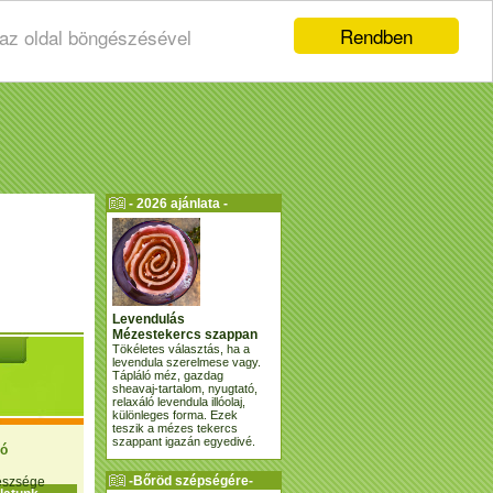
Rendben
 az oldal böngészésével
- 2026 ajánlata -
Levendulás
Mézestekercs szappan
Tökéletes választás, ha a
levendula szerelmese vagy.
Tápláló méz, gazdag
sheavaj-tartalom, nyugtató,
relaxáló levendula illóolaj,
különleges forma. Ezek
teszik a mézes tekercs
szappant igazán egyedivé.
ió
-Bőröd szépségére-
gészsége