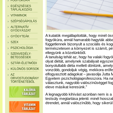
FOGYÓKÚRA
EGÉSZSÉGES
TÁPLÁLKOZÁS
VITAMINOK
SZÉPSÉGÁPOLÁS
ALTERNATÍV
GYÓGYÁSZAT
A kutatók megállapították, hogy minél ös
GYÓGYTEÁK
fogyókúra, annál hamarabb hagyták abb
SZEX
függetlennek bizonyult a szociális és kogn
PSZICHOLÓGIA
természetesen a környezet is számít, pé
eltegyünk a közelünkből.
SZENVEDÉLY-
A tanulság tehát az, hogy ha valaki fogy
BETEGSÉGEK
olyat diétát, amelynek szabályait egyszer
SZTÁR-ÉLETMÓDI
bonyolultabb diéta mellett döntünk, amel
KÜLÖNÖS SORSOK
vonzóbb, gondoljuk végig, mekkora erőfes
elfogyasztott adagokat – javasolja Jutta M
AZ
ORVOSTUDOMÁNY
Egyetem pszichológiaprofesszora. Ha nag
TÖRTÉNETÉBŐL
választunk, nagyobb valószínűséggel fogju
eleve másikat keresünk.”
A legnagyobb kihívást azonban nem is a 
testsúly megtartása jelenti: minél hosszab
étrendet, annál valószínűbb, hogy sikerül