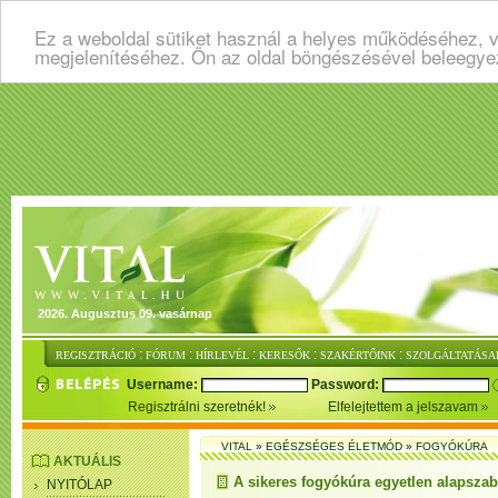
Ez a weboldal sütiket használ a helyes működéséhez, v
megjelenítéséhez. Ön az oldal böngészésével beleegye
2026. Augusztus 09. vasárnap
:
:
:
:
:
REGISZTRÁCIÓ
FÓRUM
HÍRLEVÉL
KERESŐK
SZAKÉRTŐINK
SZOLGÁLTATÁSA
Username:
Password:
Regisztrálni szeretnék!
Elfelejtettem a jelszavam
VITAL
»
EGÉSZSÉGES ÉLETMÓD
»
FOGYÓKÚRA
AKTUÁLIS
A sikeres fogyókúra egyetlen alapszab
NYITÓLAP