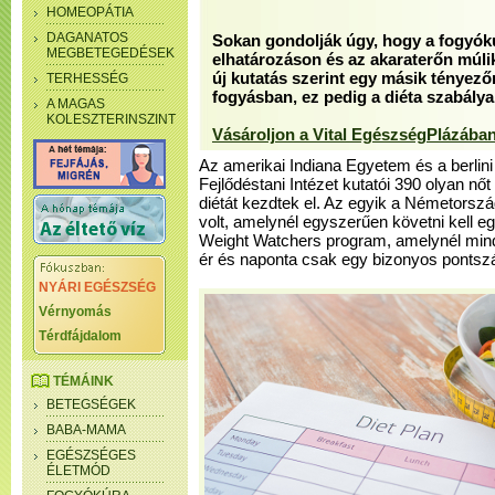
HOMEOPÁTIA
DAGANATOS
Sokan gondolják úgy, hogy a fogyókú
MEGBETEGEDÉSEK
elhatározáson és az akaraterőn múlik
új kutatás szerint egy másik tényez
TERHESSÉG
fogyásban, ez pedig a diéta szabálya
A MAGAS
KOLESZTERINSZINT
Vásároljon a Vital EgészségPlázában
Az amerikai Indiana Egyetem és a berli
Fejlődéstani Intézet kutatói 390 olyan nő
diétát kezdtek el. Az egyik a Németország
volt, amelynél egyszerűen követni kell eg
Weight Watchers program, amelynél mind
ér és naponta csak egy bizonyos pontsz
NYÁRI EGÉSZSÉG
Vérnyomás
Térdfájdalom
TÉMÁINK
BETEGSÉGEK
BABA-MAMA
EGÉSZSÉGES
ÉLETMÓD