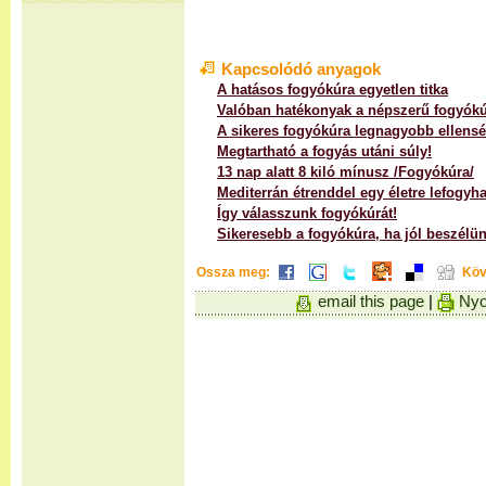
Kapcsolódó anyagok
A hatásos fogyókúra egyetlen titka
Valóban hatékonyak a népszerű fogyók
A sikeres fogyókúra legnagyobb ellens
Megtartható a fogyás utáni súly!
13 nap alatt 8 kiló mínusz /Fogyókúra/
Mediterrán étrenddel egy életre lefogyha
Így válasszunk fogyókúrát!
Sikeresebb a fogyókúra, ha jól beszélün
Ossza meg:
Köv
email this page
|
Nyo