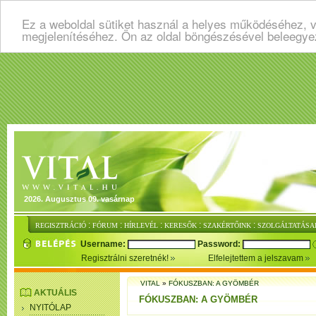
Ez a weboldal sütiket használ a helyes működéséhez, v
megjelenítéséhez. Ön az oldal böngészésével beleegye
2026. Augusztus 09. vasárnap
:
:
:
:
:
REGISZTRÁCIÓ
FÓRUM
HÍRLEVÉL
KERESŐK
SZAKÉRTŐINK
SZOLGÁLTATÁSA
Username:
Password:
Regisztrálni szeretnék!
Elfelejtettem a jelszavam
VITAL
»
FÓKUSZBAN: A GYÖMBÉR
AKTUÁLIS
FÓKUSZBAN: A GYÖMBÉR
NYITÓLAP