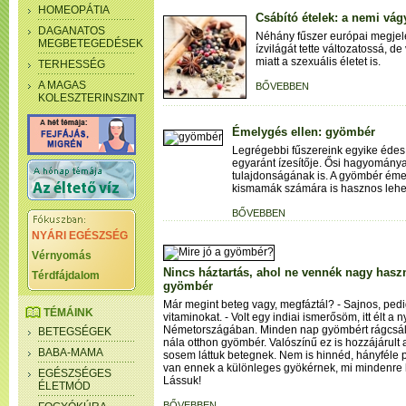
HOMEOPÁTIA
Csábító ételek: a nemi vág
DAGANATOS
Néhány fűszer európai megjel
MEGBETEGEDÉSEK
ízvilágát tette változatossá, de
miatt a szexuális életet is.
TERHESSÉG
A MAGAS
BŐVEBBEN
KOLESZTERINSZINT
Émelygés ellen: gyömbér
Legrégebbi fűszereink egyike édes,
egyaránt ízesítője. Ősi hagyomány
tulajdonságának is. A gyömbér éme
kismamák számára is hasznos lehe
BŐVEBBEN
NYÁRI EGÉSZSÉG
Vérnyomás
Nincs háztartás, ahol ne vennék nagy haszn
Térdfájdalom
gyömbér
Már megint beteg vagy, megfáztál? - Sajnos, ped
TÉMÁINK
vitaminokat. - Volt egy indiai ismerősöm, itt élt a
Németországában. Minden nap gyömbért rágcsált,
BETEGSÉGEK
nála otthon gyömbér. Valószínű ez is hozzájárult
BABA-MAMA
sosem láttuk betegnek. Nem is hinnéd, hányféle p
van ennek a különleges gyökérnek, mi mindenre
EGÉSZSÉGES
Lássuk!
ÉLETMÓD
BŐVEBBEN