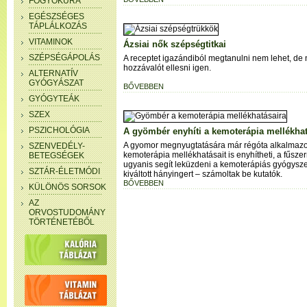
FOGYÓKÚRA
EGÉSZSÉGES
TÁPLÁLKOZÁS
VITAMINOK
Ázsiai nők szépségtitkai
SZÉPSÉGÁPOLÁS
A receptet igazándiból megtanulni nem lehet, de
hozzávalót ellesni igen.
ALTERNATÍV
GYÓGYÁSZAT
BŐVEBBEN
GYÓGYTEÁK
SZEX
PSZICHOLÓGIA
A gyömbér enyhíti a kemoterápia mellékhat
A gyomor megnyugtatására már régóta alkalmazo
SZENVEDÉLY-
kemoterápia mellékhatásait is enyhítheti, a fűsz
BETEGSÉGEK
ugyanis segít leküzdeni a kemoterápiás gyógysze
SZTÁR-ÉLETMÓDI
kiváltott hányingert – számoltak be kutatók.
BŐVEBBEN
KÜLÖNÖS SORSOK
AZ
ORVOSTUDOMÁNY
TÖRTÉNETÉBŐL