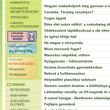
HOMEOPÁTIA
Hogyan szabaduljunk meg gyorsan a n
DAGANATOS
MEGBETEGEDÉSEK
Candida: Tényleg veszélyes?
TERHESSÉG
Fogas tippek
A MAGAS
Édes élet cukor nélkül: a cukorbeteg di
KOLESZTERINSZINT
Védekezzünk táplálkozással a rák ellen
Az ígéret földje felé
Ha magas a vérnyomás
Mivel mossunk fogat?
Masszázs olajokkal, otthon
Gyógyúszás – hátúszóiskola
NYÁRI EGÉSZSÉG
Asztma bronchiale gyermekkorban
Vérnyomás
Rekord a hullámvasúton
Térdfájdalom
Helyreállító plasztikai sebészet
TÉMÁINK
Szemen szedett ártalom: a kötőhártya-
BETEGSÉGEK
Láthatatlan veszély: az UV-sugarak és 
BABA-MAMA
A csend hangjai - Beethoven süketség
EGÉSZSÉGES
Fejfájós generáció
ÉLETMÓD