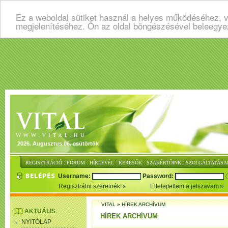
Ez a weboldal sütiket használ a helyes működéséhez, v
megjelenítéséhez. Ön az oldal böngészésével beleegye
2026. Augusztus 06. csütörtök
:
:
:
:
:
REGISZTRÁCIÓ
FÓRUM
HÍRLEVÉL
KERESŐK
SZAKÉRTŐINK
SZOLGÁLTATÁSA
Username:
Password:
Regisztrálni szeretnék!
Elfelejtettem a jelszavam
VITAL
»
HÍREK ARCHÍVUM
AKTUÁLIS
HÍREK ARCHÍVUM
NYITÓLAP