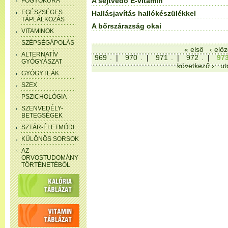
A sejtvédő E-vitamin
FOGYÓKÚRA
EGÉSZSÉGES
Hallásjavítás hallókészülékkel
TÁPLÁLKOZÁS
A bőrszárazság okai
VITAMINOK
SZÉPSÉGÁPOLÁS
« első
‹ elő
ALTERNATÍV
969
. |
970
. |
971
. |
972
. |
97
GYÓGYÁSZAT
következő ›
ut
GYÓGYTEÁK
SZEX
PSZICHOLÓGIA
SZENVEDÉLY-
BETEGSÉGEK
SZTÁR-ÉLETMÓDI
KÜLÖNÖS SORSOK
AZ
ORVOSTUDOMÁNY
TÖRTÉNETÉBŐL