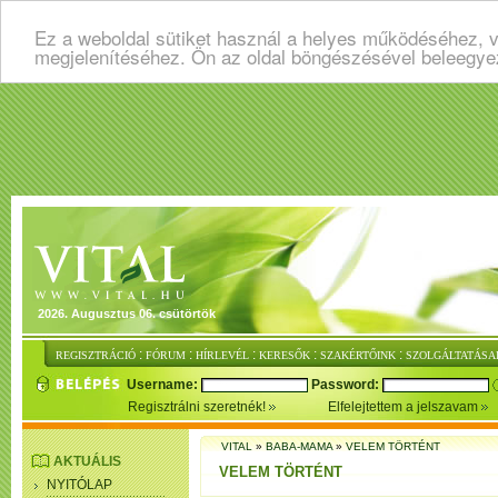
Ez a weboldal sütiket használ a helyes működéséhez, v
megjelenítéséhez. Ön az oldal böngészésével beleegye
2026. Augusztus 06. csütörtök
:
:
:
:
:
REGISZTRÁCIÓ
FÓRUM
HÍRLEVÉL
KERESŐK
SZAKÉRTŐINK
SZOLGÁLTATÁSA
Username:
Password:
Regisztrálni szeretnék!
Elfelejtettem a jelszavam
VITAL
»
BABA-MAMA
»
VELEM TÖRTÉNT
AKTUÁLIS
VELEM TÖRTÉNT
NYITÓLAP