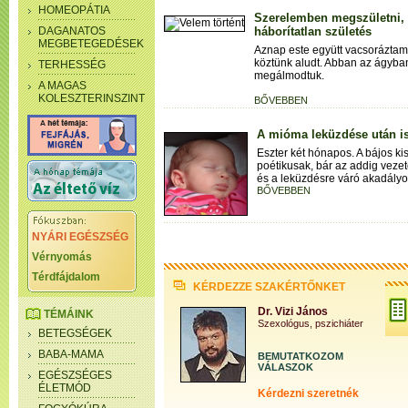
HOMEOPÁTIA
Szerelemben megszületni, 
DAGANATOS
háborítatlan születés
MEGBETEGEDÉSEK
Aznap este együtt vacsorázta
köztünk aludt. Abban az ágyban
TERHESSÉG
megálmodtuk.
A MAGAS
KOLESZTERINSZINT
BŐVEBBEN
A mióma leküzdése után i
Eszter két hónapos. A bájos ki
poétikusak, bár az addig vezet
és a leküzdésre váró akadályo
BŐVEBBEN
NYÁRI EGÉSZSÉG
Vérnyomás
Térdfájdalom
KÉRDEZZE SZAKÉRTŐNKET
Dr. Vizi János
TÉMÁINK
Szexológus, pszichiáter
BETEGSÉGEK
BABA-MAMA
BEMUTATKOZOM
VÁLASZOK
EGÉSZSÉGES
ÉLETMÓD
Kérdezni szeretnék