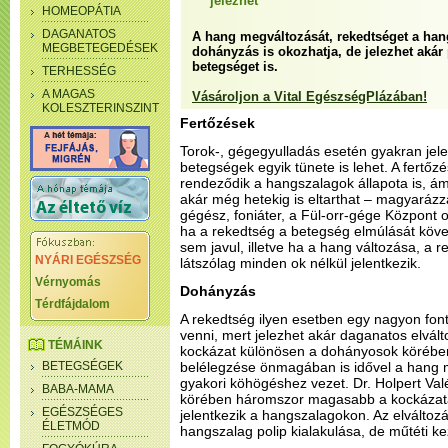
jelezhet
HOMEOPÁTIA
DAGANATOS
A hang megváltozását, rekedtséget a hang
MEGBETEGEDÉSEK
dohányzás is okozhatja, de jelezhet aká
betegséget is.
TERHESSÉG
A MAGAS
Vásároljon a Vital EgészségPlázában!
KOLESZTERINSZINT
Fertőzések
Torok-, gégegyulladás esetén gyakran jelen
betegségek egyik tünete is lehet. A fertőz
rendeződik a hangszalagok állapota is, ám
akár még hetekig is eltarthat – magyarázza 
gégész, foniáter, a Fül-orr-gége Központ 
ha a rekedtség a betegség elmúlását köv
sem javul, illetve ha a hang változása, a
NYÁRI EGÉSZSÉG
látszólag minden ok nélkül jelentkezik.
Vérnyomás
Dohányzás
Térdfájdalom
A rekedtség ilyen esetben egy nagyon font
venni, mert jelezhet akár daganatos elvált
TÉMÁINK
kockázat különösen a dohányosok körébe
BETEGSÉGEK
belélegzése önmagában is idővel a hang 
gyakori köhögéshez vezet. Dr. Holpert Val
BABA-MAMA
körében háromszor magasabb a kockázata
EGÉSZSÉGES
jelentkezik a hangszalagokon. Az elváltozás
ÉLETMÓD
hangszalag polip kialakulása, de műtéti ke