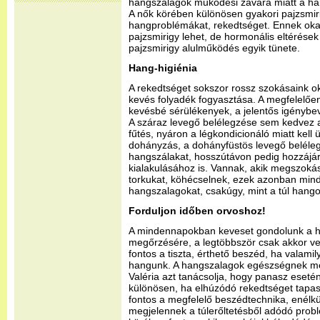
hangszalagok működési zavara miatt a hang
A nők körében különösen gyakori pajzsmir
hangproblémákat, rekedtséget. Ennek oka
pajzsmirigy lehet, de hormonális eltérések
pajzsmirigy alulműködés egyik tünete.
Hang-higiénia
A rekedtséget sokszor rossz szokásaink oko
kevés folyadék fogyasztása. A megfelelően
kevésbé sérülékenyek, a jelentős igénybev
A száraz levegő belélegzése sem kedvez 
fűtés, nyáron a légkondicionáló miatt kell 
dohányzás, a dohányfüstös levegő belélegzé
hangszálakat, hosszútávon pedig hozzájár
kialakulásához is. Vannak, akik megszokás
torkukat, köhécselnek, ezek azonban min
hangszalagokat, csakúgy, mint a túl hango
Forduljon időben orvoshoz!
A mindennapokban keveset gondolunk a 
megőrzésére, a legtöbbször csak akkor ve
fontos a tiszta, érthető beszéd, ha valami
hangunk. A hangszalagok egészségnek meg
Valéria azt tanácsolja, hogy panasz esetén
különösen, ha elhúzódó rekedtséget tapas
fontos a megfelelő beszédtechnika, enélkü
megjelennek a túlerőltetésből adódó prob