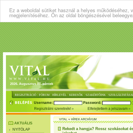
Ez a weboldal sütiket használ a helyes működéséhez, v
megjelenítéséhez. Ön az oldal böngészésével beleegye
2026. Augusztus 07. péntek
:
:
:
:
:
REGISZTRÁCIÓ
FÓRUM
HÍRLEVÉL
KERESŐK
SZAKÉRTŐINK
SZOLGÁLTATÁSA
Username:
Password:
Regisztrálni szeretnék!
Elfelejtettem a jelszavam
VITAL
»
HÍREK ARCHÍVUM
AKTUÁLIS
Rekedt a hangja? Rossz szokásokat és
NYITÓLAP