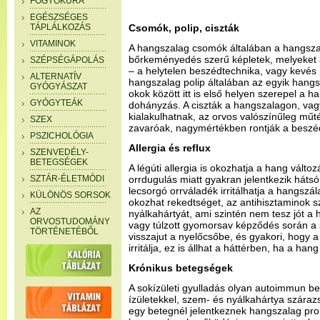
FOGYÓKÚRA
EGÉSZSÉGES
TÁPLÁLKOZÁS
Csomók, polip, ciszták
VITAMINOK
A hangszalag csomók általában a hangsza
bőrkeményedés szerű képletek, melyeket á
SZÉPSÉGÁPOLÁS
– a helytelen beszédtechnika, vagy kevés 
ALTERNATÍV
hangszalag polip általában az egyik hangs
GYÓGYÁSZAT
okok között itt is első helyen szerepel a han
GYÓGYTEÁK
dohányzás. A ciszták a hangszalagon, vag
kialakulhatnak, az orvos valószínűleg műté
SZEX
zavaróak, nagymértékben rontják a beszé
PSZICHOLÓGIA
Allergia és reflux
SZENVEDÉLY-
BETEGSÉGEK
A légúti allergia is okozhatja a hang változ
SZTÁR-ÉLETMÓDI
orrdugulás miatt gyakran jelentkezik hátsó 
lecsorgó orrváladék irritálhatja a hangszál
KÜLÖNÖS SORSOK
okozhat rekedtséget, az antihisztaminok s
AZ
nyálkahártyát, ami szintén nem tesz jót a
ORVOSTUDOMÁNY
vagy túlzott gyomorsav képződés során a
TÖRTÉNETÉBŐL
visszajut a nyelőcsőbe, és gyakori, hogy a
irritálja, ez is állhat a háttérben, ha a han
Krónikus betegségek
A sokízületi gyulladás olyan autoimmun be
ízületekkel, szem- és nyálkahártya száraz
egy betegnél jelentkeznek hangszalag prob