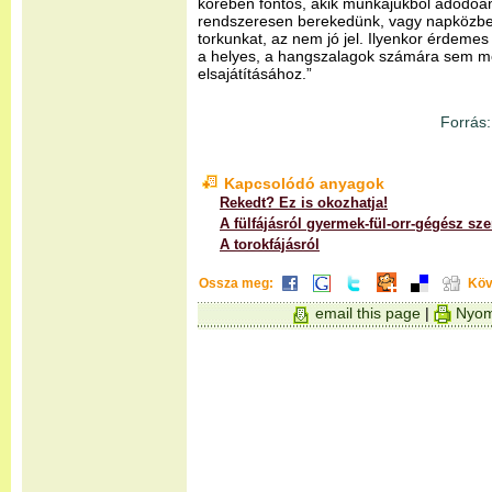
körében fontos, akik munkájukból adódóan
rendszeresen berekedünk, vagy napközben
torkunkat, az nem jó jel. Ilyenkor érdemes
a helyes, a hangszalagok számára sem m
elsajátításához.”
Forrás:
Kapcsolódó anyagok
Rekedt? Ez is okozhatja!
A fülfájásról gyermek-fül-orr-gégész s
A torokfájásról
Ossza meg:
Köv
email this page
|
Nyom