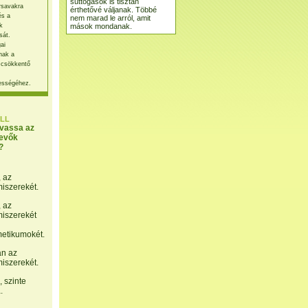
suttogások is tisztán
rsavakra
érthetővé váljanak. Többé
és a
nem marad le arról, amit
mások mondanak.
k
sát.
ai
nak a
 csökkentő
ességéhez.
LL
lvassa az
evők
?
, az
miszerekét.
, az
miszerekét
etikumokét.
án az
miszerekét.
 szinte
.