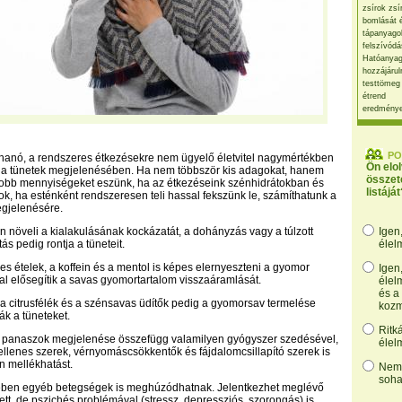
zsírok zsí
bomlását 
tápanyago
felszívódá
Hatóanyag
hozzájárul
testtömeg
étrend
eredmény
PO
rohanó, a rendszeres étkezésekre nem ügyelő életvitel nagymértékben
Ön elo
k a tünetek megjelenésében. Ha nem többször kis adagokat, hanem
összet
obb mennyiségeket eszünk, ha az étkezéseink szénhidrátokban és
listáját
k, ha esténként rendszeresen teli hassal fekszünk le, számíthatunk a
gjelenésére.
tén növeli a kialakulásának kockázatát, a dohányzás vagy a túlzott
Igen
ás pedig rontja a tüneteit.
élel
res ételek, a koffein és a mentol is képes elernyeszteni a gyomor
Igen
tal elősegítik a savas gyomortartalom visszaáramlását.
élel
és a
 a citrusfélék és a szénsavas üdítők pedig a gyomorsav termelése
kozm
ák a tüneteket.
Ritk
a panaszok megjelenése összefügg valamilyen gyógyszer szedésével,
élel
llenes szerek, vérnyomáscsökkentők és fájdalomcsillapító szerek is
n mellékhatást.
Nem,
soha
erében egyéb betegségek is meghúzódhatnak. Jelentkezhet meglévő
ett, de pszichés problémával (stressz, depressziós, szorongás) is