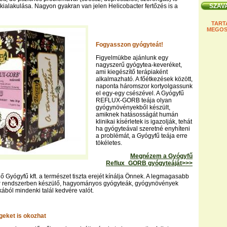
kialakulása. Nagyon gyakran van jelen Helicobacter fertőzés is a
TART
MEGOS
Fogyasszon gyógyteát!
Figyelmükbe ajánlunk egy
nagyszerű gyógytea-keveréket,
ami kiegészítő terápiaként
alkalmazható. A főétkezések között,
naponta háromszor kortyolgassunk
el egy-egy csészével. A Gyógyfű
REFLUX-GORB teája olyan
gyógynövényekből készült,
amiknek hatásosságát humán
klinikai kísérletek is igazolják, tehát
ha gyógyteával szeretné enyhíteni
a problémát, a Gyógyfű teája erre
tökéletes.
Megnézem a Gyógyfű
Reflux_GORB gyógyteáját>>>
 Gyógyfű kft. a természet tiszta erejét kínálja Önnek. A legmagasabb
 rendszerben készülő, hagyományos gyógyteák, gyógynövények
kából mindenki talál kedvére valót.
geket is okozhat