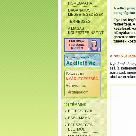
HOMEOPÁTIA
A reflux jelle
DAGANATOS
betegségeket 
MEGBETEGEDÉSEK
Gyakori légú
TERHESSÉG
felderíteni.
A MAGAS
kezelését, v
KOLESZTERINSZINT
hiányában nem
gasztroentero
tünetek közti
A reflux jelleg
Nyelőcső- és gy
szájíz, kellemet
panaszok megje
ahol az érzékeny
NYÁRI EGÉSZSÉG
Vérnyomás
Térdfájdalom
TÉMÁINK
BETEGSÉGEK
BABA-MAMA
EGÉSZSÉGES
ÉLETMÓD