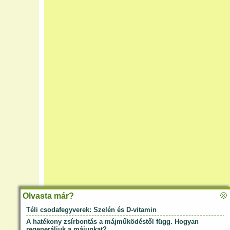
Olvasta már?
Téli csodafegyverek: Szelén és D-vitamin
A hatékony zsírbontás a májműködéstől függ. Hogyan
regeneráljuk a májunkat?