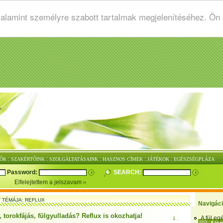
valamint személyre szabott tartalmak megjelenítéséhez. Ön
:
:
:
:
:
ŐK
SZAKÉRTŐINK
SZOLGÁLTATÁSAINK
HASZNOS CÍMEK
JÁTÉKOK
EGÉSZSÉGPLÁZA
Password:
SEARCH:
Elfelejtettem a jelszavam
T TÉMÁJA: REFLUX
Navigác
torokfájás, fülgyulladás? Reflux is okozhatja!
A fül e
1 .