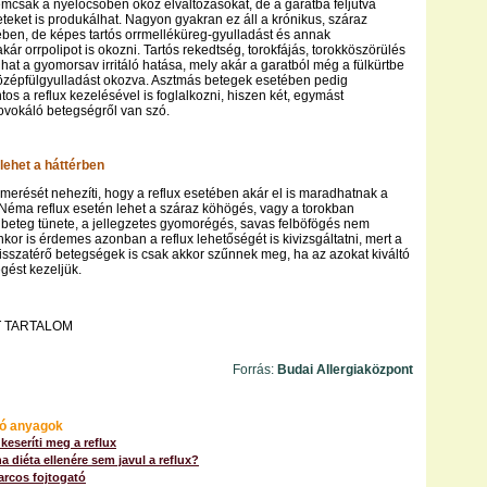
csak a nyelőcsőben okoz elváltozásokat, de a garatba feljutva
eteket is produkálhat. Nagyon gyakran ez áll a krónikus, száraz
ben, de képes tartós orrmelléküreg-gyulladást és annak
ár orrpolipot is okozni. Tartós rekedtség, torokfájás, torokköszörülés
lhat a gyomorsav irritáló hatása, mely akár a garatból még a fülkürtbe
középfülgyulladást okozva. Asztmás betegek esetében pedig
os a reflux kezelésével is foglalkozni, hiszen két, egymást
ovokáló betegségről van szó.
lehet a háttérben
smerését nehezíti, hogy a reflux esetében akár el is maradhatnak a
. Néma reflux esetén lehet a száraz köhögés, vagy a torokban
beteg tünete, a jellegzetes gyomorégés, savas felböfögés nem
enkor is érdemes azonban a reflux lehetőségét is kivizsgáltatni, mert a
 visszatérő betegségek is csak akkor szűnnek meg, ha az azokat kiváltó
gést kezeljük.
 TARTALOM
Forrás:
Budai Allergiaközpont
ó anyagok
 keseríti meg a reflux
ha diéta ellenére sem javul a reflux?
larcos fojtogató