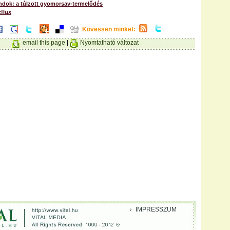
dok: a túlzott gyomorsav-termelődés
flux
Kövessen minket:
email this page
|
Nyomtatható változat
IMPRESSZUM