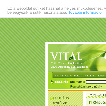
Ez a weboldal sütiket használ a helyes működéséhez, 
beleegyezik a sütik használatába.
További információ
2026. Augusztus 08. szombat
:
:
:
REGISZTRÁCIÓ
FÓRUM
HÍRLEVÉL
KERES
Username:
Regisztrálni szeretnék!
VITAL
»
A HÉ
AKTUÁLIS
Köhögés, 
NYITÓLAP