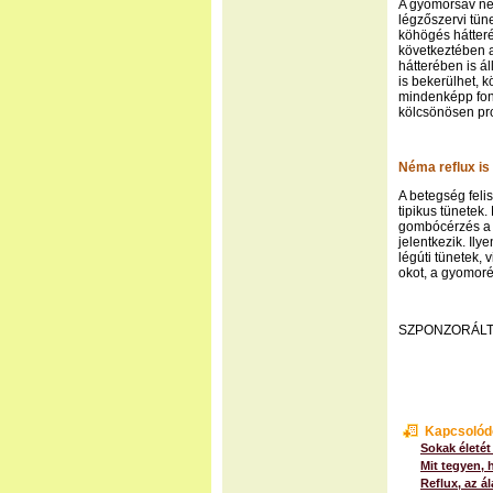
A gyomorsav nem
légzőszervi tün
köhögés hátteré
következtében ak
hátterében is ál
is bekerülhet, 
mindenképp font
kölcsönösen pr
Néma reflux is 
A betegség feli
tipikus tünetek
gombócérzés a 
jelentkezik. Ily
légúti tünetek,
okot, a gyomoré
SZPONZORÁLT
Kapcsolód
Sokak életét
Mit tegyen, 
Reflux, az á