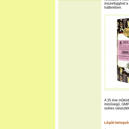
összefügghet a 
hátterében.
A 35 éve működő
minőségű, GMP
széles választé
Légúti betegsé