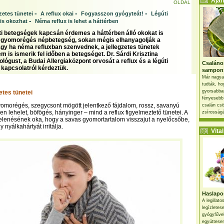
Ajánl
OLDAL
-
-
-
gzetes tünetei
A reflux okai
Fogyasszon gyógyteát!
Légúti
-
is okozhat
Néma reflux is lehet a háttérben
ti betegségek kapcsán érdemes a háttérben álló okokat is
 A gyomorégés népbetegség, sokan mégis elhanyagolják a
agy ha néma refluxban szenvednek, a jellegzetes tünetek
 is ismerik fel időben a betegséget. Dr. Sárdi Krisztina
lógust, a Budai Allergiaközpont orvosát a reflux és a légúti
Csaláno
 kapcsolatról kérdeztük.
sampon
Már nagya
tudták, ho
gyorsabban
zetes tünetei
fényesebb
omorégés, szegycsont mögött jelentkező fájdalom, rossz, savanyú
csalán csö
len lehelet, böfögés, hányinger – mind a reflux figyelmeztető tünetei. A
zsírosságá
lenésének oka, hogy a savas gyomortartalom visszajut a nyelőcsőbe,
 nyálkahártyát irritálja.
Vital 
Haslapos
A legillat
legízletes
gyógyfűve
együttesen