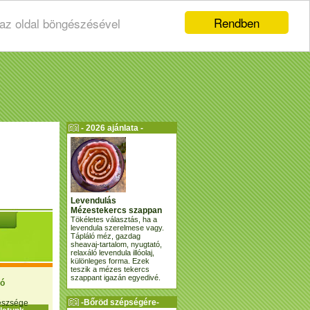
Rendben
 az oldal böngészésével
- 2026 ajánlata -
Levendulás
Mézestekercs szappan
Tökéletes választás, ha a
levendula szerelmese vagy.
Tápláló méz, gazdag
sheavaj-tartalom, nyugtató,
relaxáló levendula illóolaj,
különleges forma. Ezek
teszik a mézes tekercs
szappant igazán egyedivé.
ió
-Bőröd szépségére-
gészsége