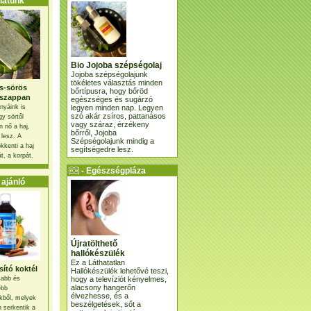
atunk
Bio Jojoba szépségolaj
Jojoba szépségolajunk
tökéletes választás minden
s-sörös
bőrtípusra, hogy bőröd
szappan
egészséges és sugárzó
legyen minden nap. Legyen
nyáink is
szó akár zsíros, pattanásos
gy sörtől
vagy száraz, érzékeny
 nő a haj,
bőrről, Jojoba
 lesz. A
Szépségolajunk mindig a
kkenti a haj
segítségedre lesz.
t, a korpát.
- Egészségpláza
ajánlatunk -
ajánló
Újratölthető
hallókészülék
Ez a Láthatatlan
ító koktél
Hallókészülék lehetővé teszi,
hogy a televíziót kényelmes,
osabb és
alacsony hangerőn
ebb
élvezhesse, és a
kből, melyek
beszélgetések, sőt a
 serkentik a