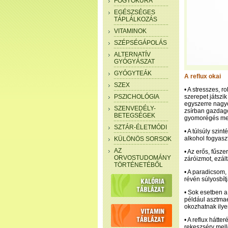
FOGYÓKÚRA
EGÉSZSÉGES
TÁPLÁLKOZÁS
VITAMINOK
SZÉPSÉGÁPOLÁS
ALTERNATÍV
GYÓGYÁSZAT
GYÓGYTEÁK
A reflux okai
SZEX
• A stresszes, 
PSZICHOLÓGIA
szerepet játszi
egyszerre nagy
SZENVEDÉLY-
zsírban gazdago
BETEGSÉGEK
gyomorégés me
SZTÁR-ÉLETMÓDI
• A túlsúly szin
alkohol fogyaszt
KÜLÖNÖS SORSOK
AZ
• Az erős, fűsze
ORVOSTUDOMÁNY
záróizmot, ezál
TÖRTÉNETÉBŐL
• A paradicsom,
révén súlyosbítj
• Sok esetben 
például asztmae
okozhatnak ilye
• A reflux hátt
rekeszsérv mell