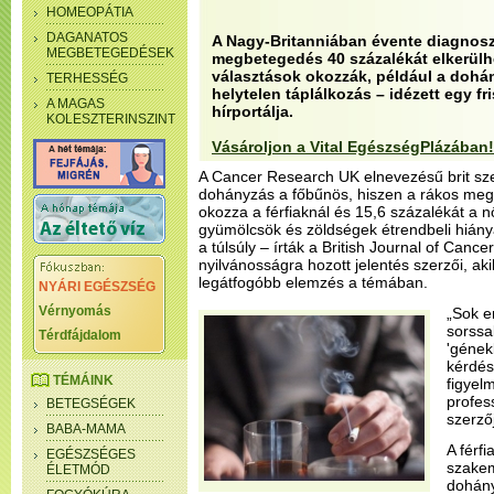
HOMEOPÁTIA
DAGANATOS
A Nagy-Britanniában évente diagnoszt
MEGBETEGEDÉSEK
megbetegedés 40 százalékát elkerülh
választások okozzák, például a dohán
TERHESSÉG
helytelen táplálkozás – idézett egy fr
A MAGAS
hírportálja.
KOLESZTERINSZINT
Vásároljon a Vital EgészségPlázában!
A Cancer Research UK elnevezésű brit szer
dohányzás a főbűnös, hiszen a rákos me
okozza a férfiaknál és 15,6 százalékát a nő
gyümölcsök és zöldségek étrendbeli hiánya
a túlsúly – írták a British Journal of Cance
nyilvánosságra hozott jelentés szerzői, aki
legátfogóbb elemzés a témában.
NYÁRI EGÉSZSÉG
Vérnyomás
„Sok e
sorssa
Térdfájdalom
'gének
kérdés
TÉMÁINK
figyel
profes
BETEGSÉGEK
szerző
BABA-MAMA
A férfi
EGÉSZSÉGES
szakem
ÉLETMÓD
dohány