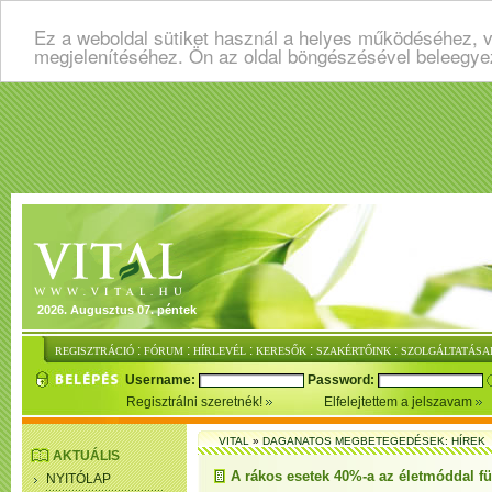
Ez a weboldal sütiket használ a helyes működéséhez, v
megjelenítéséhez. Ön az oldal böngészésével beleegye
2026. Augusztus 07. péntek
:
:
:
:
:
REGISZTRÁCIÓ
FÓRUM
HÍRLEVÉL
KERESŐK
SZAKÉRTŐINK
SZOLGÁLTATÁSA
Username:
Password:
Regisztrálni szeretnék!
Elfelejtettem a jelszavam
VITAL
»
DAGANATOS MEGBETEGEDÉSEK: HÍREK
AKTUÁLIS
A rákos esetek 40%-a az életmóddal f
NYITÓLAP