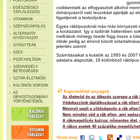
FOGYÓKÚRA
gyümöl
csökkentsék az elfogyasztott alkohol menn
EGÉSZSÉGES
TÁPLÁLKOZÁS
dohányzásról való leszokást ajánlják az el
figyeljenek a testsúlyukra.
VITAMINOK
Egyes ráktípusoknál más-más környezeti é
SZÉPSÉGÁPOLÁS
a kockázatot. Így a tüdőrák hátterében so
ALTERNATÍV
mellrákok mintegy tizede függ össze a túl
GYÓGYÁSZAT
ötöde pedig az étrend túlzott sótartalmáva
GYÓGYTEÁK
jelentés szerint.
SZEX
Számításaikat a kutatók az 1993 és 2007 k
PSZICHOLÓGIA
adataira alapozták, 18 különböző ráktípus 
SZENVEDÉLY-
BETEGSÉGEK
SZTÁR-ÉLETMÓDI
KÜLÖNÖS SORSOK
Kapcsolódó anyagok
AZ
Az életmód és az étkezés szerepe a rák
ORVOSTUDOMÁNY
TÖRTÉNETÉBŐL
Védekezzünk táplálkozással a rák ellen!
Mennyit segít a zöldségevés a rák ellen
Nem minden véd a rák ellen, ami egész
A rákmegelőzés kulcsa: nőmentes élet, 
A rákos esetek 40 százaléka megelőzhe
Ossza meg:
Köv