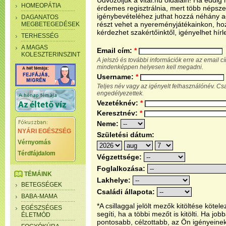
Üdvözöljük a vital.hu oldalain! Ha eddi
HOMEOPÁTIA
érdemes regisztrálnia, mert több népsze
igénybevételéhez juthat hozzá néhány ada
DAGANATOS
részt vehet a nyereményjátékainkon, ho
MEGBETEGEDÉSEK
kérdezhet szakértőinktől, igényelhet hírl
TERHESSÉG
A MAGAS
Email cím:
*
KOLESZTERINSZINT
A jelszó és további információk erre az email 
mindenképpen helyesen kell megadni.
Username:
*
Teljes név vagy az igényelt felhasználónév. C
engedélyezettek.
Vezetéknév:
*
Keresztnév:
*
Neme:
NYÁRI EGÉSZSÉG
Születési dátum:
Vérnyomás
Térdfájdalom
Végzettsége:
Foglalkozása:
TÉMÁINK
Lakhelye:
BETEGSÉGEK
Családi állapota:
BABA-MAMA
*A csillaggal jelölt mezők kitöltése köt
EGÉSZSÉGES
segíti, ha a többi mezőt is kitölti. Ha j
ÉLETMÓD
pontosabb, célzottabb, az Ön igényeine