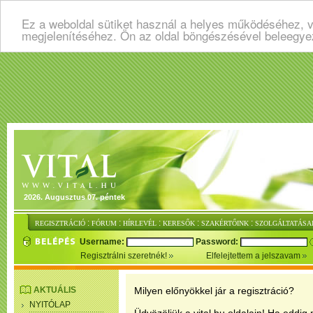
Ez a weboldal sütiket használ a helyes működéséhez, v
megjelenítéséhez. Ön az oldal böngészésével beleegye
2026. Augusztus 07. péntek
:
:
:
:
:
REGISZTRÁCIÓ
FÓRUM
HÍRLEVÉL
KERESŐK
SZAKÉRTŐINK
SZOLGÁLTATÁSA
Username:
Password:
Regisztrálni szeretnék!
Elfelejtettem a jelszavam
AKTUÁLIS
Milyen előnyökkel jár a regisztráció?
NYITÓLAP