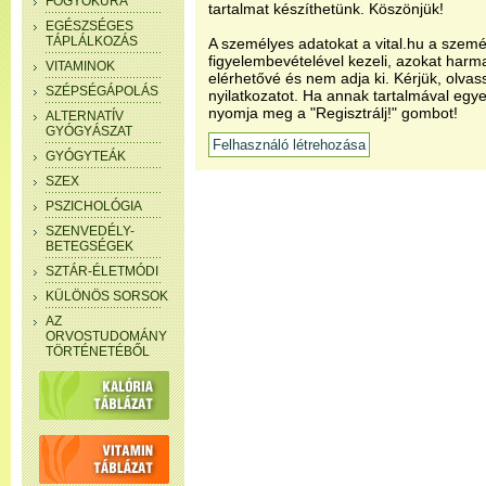
FOGYÓKÚRA
tartalmat készíthetünk. Köszönjük!
EGÉSZSÉGES
TÁPLÁLKOZÁS
A személyes adatokat a vital.hu a szemé
figyelembevételével kezeli, azokat har
VITAMINOK
elérhetővé és nem adja ki. Kérjük, olvas
SZÉPSÉGÁPOLÁS
nyilatkozatot. Ha annak tartalmával egye
nyomja meg a "Regisztrálj!" gombot!
ALTERNATÍV
GYÓGYÁSZAT
GYÓGYTEÁK
SZEX
PSZICHOLÓGIA
SZENVEDÉLY-
BETEGSÉGEK
SZTÁR-ÉLETMÓDI
KÜLÖNÖS SORSOK
AZ
ORVOSTUDOMÁNY
TÖRTÉNETÉBŐL