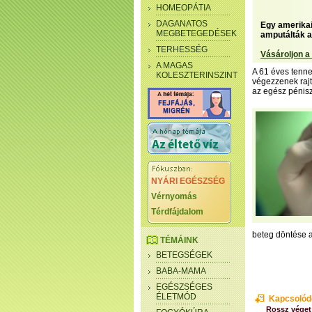
HOMEOPÁTIA
DAGANATOS
Egy amerikai 
MEGBETEGEDÉSEK
amputálták a
TERHESSÉG
Vásároljon a
A MAGAS
A 61 éves tenne
KOLESZTERINSZINT
végezzenek rajt
az egész pénisz
NYÁRI EGÉSZSÉG
Vérnyomás
Térdfájdalom
beteg döntése a
TÉMÁINK
BETEGSÉGEK
BABA-MAMA
EGÉSZSÉGES
ÉLETMÓD
Kapcsolód
Rossz véget