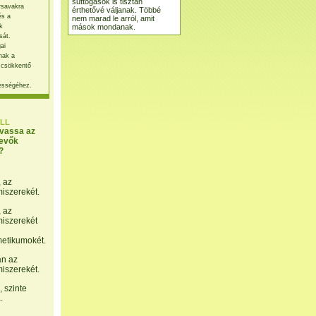
suttogások is tisztán
rsavakra
érthetővé váljanak. Többé
és a
nem marad le arról, amit
mások mondanak.
k
sát.
ai
nak a
 csökkentő
ességéhez.
LL
lvassa az
evők
?
, az
miszerekét.
, az
miszerekét
etikumokét.
án az
miszerekét.
 szinte
.