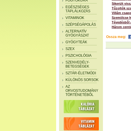
FOGYÓKÚRA
Sikerült viss
EGÉSZSÉGES
Tűzoltók sza
TÁPLÁLKOZÁS
Villám csap
VITAMINOK
Szemölcse he
Tévedésből a
SZÉPSÉGÁPOLÁS
Három centi
ALTERNATÍV
GYÓGYÁSZAT
Ossza meg:
GYÓGYTEÁK
SZEX
PSZICHOLÓGIA
SZENVEDÉLY-
BETEGSÉGEK
SZTÁR-ÉLETMÓDI
KÜLÖNÖS SORSOK
AZ
ORVOSTUDOMÁNY
TÖRTÉNETÉBŐL