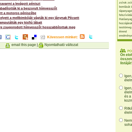
zsírok zsí
zavarrni a levágott péniszt
bomlását 
badították ki a beszorult hímvesszőt
tápanyago
ott a motoros péniszébe
felszívódá
lyett a mellbimbóját vágták ki egy lánynak Pécsett
Hatóanyag
mputálták egy kisfiú lábait
hozzájárul
re zsugorodott hímvesszőt hosszabbítottak meg
testtömeg
étrend
eredmény
Kövessen minket:
email this page
|
Nyomtatható változat
PO
Ön elo
összet
listáját
Igen
élel
Igen
élel
és a
kozm
Ritk
élel
Nem,
soha