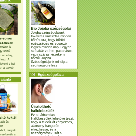
atunk
Bio Jojoba szépségolaj
Jojoba szépségolajunk
tökéletes választás minden
s-sörös
bőrtípusra, hogy bőröd
szappan
egészséges és sugárzó
legyen minden nap. Legyen
nyáink is
szó akár zsíros, pattanásos
gy sörtől
vagy száraz, érzékeny
 nő a haj,
bőrről, Jojoba
 lesz. A
Szépségolajunk mindig a
kkenti a haj
segítségedre lesz.
t, a korpát.
- Egészségpláza
ajánlatunk -
ajánló
Újratölthető
hallókészülék
Ez a Láthatatlan
ító koktél
Hallókészülék lehetővé teszi,
hogy a televíziót kényelmes,
osabb és
alacsony hangerőn
ebb
élvezhesse, és a
kből, melyek
beszélgetések, sőt a
 serkentik a