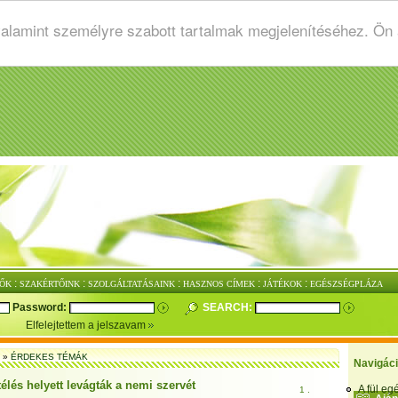
valamint személyre szabott tartalmak megjelenítéséhez. Ön
:
:
:
:
:
ŐK
SZAKÉRTŐINK
SZOLGÁLTATÁSAINK
HASZNOS CÍMEK
JÁTÉKOK
EGÉSZSÉGPLÁZA
Password:
SEARCH:
Elfelejtettem a jelszavam
»
ÉRDEKES TÉMÁK
Navigác
élés helyett levágták a nemi szervét
A fül e
1 .