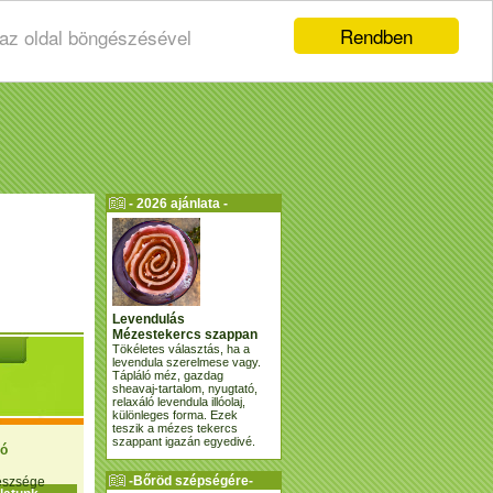
Rendben
 az oldal böngészésével
- 2026 ajánlata -
Levendulás
Mézestekercs szappan
Tökéletes választás, ha a
levendula szerelmese vagy.
Tápláló méz, gazdag
sheavaj-tartalom, nyugtató,
relaxáló levendula illóolaj,
különleges forma. Ezek
teszik a mézes tekercs
szappant igazán egyedivé.
ió
-Bőröd szépségére-
gészsége