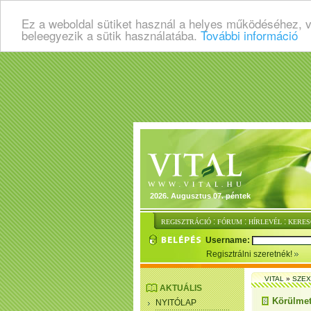
Ez a weboldal sütiket használ a helyes működéséhez, 
beleegyezik a sütik használatába.
További információ
2026. Augusztus 07. péntek
:
:
:
REGISZTRÁCIÓ
FÓRUM
HÍRLEVÉL
KERES
Username:
Regisztrálni szeretnék!
VITAL
»
SZEX
AKTUÁLIS
Körülmet
NYITÓLAP