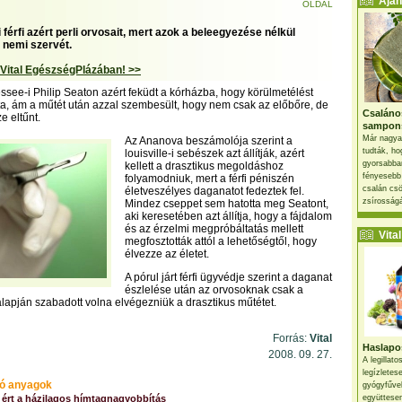
Ajánl
OLDAL
férfi azért perli orvosait, mert azok a beleegyezése nélkül
 nemi szervét.
 Vital EgészségPlázában! >>
ssee-i Philip Seaton azért feküdt a kórházba, hogy körülmetélést
a, ám a műtét után azzal szembesült, hogy nem csak az előbőre, de
Csaláno
e eltűnt.
sampon
Már nagya
Az Ananova beszámolója szerint a
tudták, ho
louisville-i sebészek azt állítják, azért
gyorsabban
kellett a drasztikus megoldáshoz
fényesebb
folyamodniuk, mert a férfi péniszén
csalán csö
életveszélyes daganatot fedeztek fel.
zsírosságá
Mindez cseppet sem hatotta meg Seatont,
aki keresetében azt állítja, hogy a fájdalom
és az érzelmi megpróbáltatás mellett
Vital 
megfosztották attól a lehetőségtől, hogy
élvezze az életet.
A pórul járt férfi ügyvédje szerint a daganat
észlelése után az orvosoknak csak a
lapján szabadott volna elvégezniük a drasztikus műtétet.
Forrás:
Vital
Haslapos
2008. 09. 27.
A legillat
legízletes
ó anyagok
gyógyfűve
 ért a házilagos hímtagnagyobbítás
együttesen