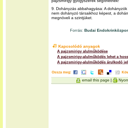
pajzsmirigy gyógyszerek segíthetnek!
9. Dohányzás abbahagyása: A dohányzók 
nem dohányzó társaikhoz képest, a doh
megnöveli a szintjüket.
Forrás:
Budai Endokrinközpon
Kapcsolódó anyagok
A pajzsmirigy alulműködése
A pajzsmirigy-alulműködés lehet a hossz
A pajzsmirigy-alulműködés árulkodó jel
Ossza meg:
Köv
email this page
|
Nyom