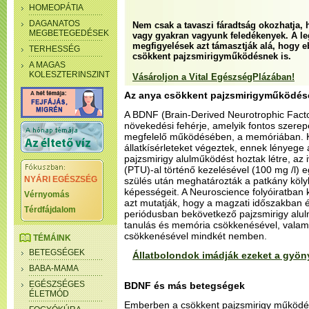
HOMEOPÁTIA
DAGANATOS
Nem csak a tavaszi fáradtság okozhatja,
MEGBETEGEDÉSEK
vagy gyakran vagyunk feledékenyek. A leg
megfigyelések azt támasztják alá, hogy e
TERHESSÉG
csökkent pajzsmirigyműködésnek is.
A MAGAS
KOLESZTERINSZINT
Vásároljon a Vital EgészségPlázában!
Az anya csökkent pajzsmirigyműködése
A BDNF (Brain-Derived Neurotrophic Facto
növekedési fehérje, amelyik fontos szerep
megfelelő működésében, a memóriában. K
állatkísérleteket végeztek, ennek lényege 
pajzsmirigy alulműködést hoztak létre, az iv
(PTU)-al történő kezelésével (100 mg /l) 
NYÁRI EGÉSZSÉG
szülés után meghatározták a patkány köly
képességeit. A Neuroscience folyóiratban 
Vérnyomás
azt mutatják, hogy a magzati időszakban é
Térdfájdalom
periódusban bekövetkező pajzsmirigy alul
tanulás és memória csökkenésével, valami
csökkenésével mindkét nemben.
TÉMÁINK
BETEGSÉGEK
Állatbolondok imádják ezeket a gyöny
BABA-MAMA
EGÉSZSÉGES
BDNF és más betegségek
ÉLETMÓD
Emberben a csökkent pajzsmirigy működé