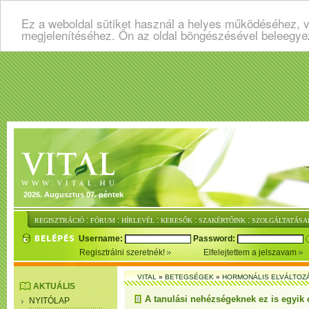
Ez a weboldal sütiket használ a helyes működéséhez, v
megjelenítéséhez. Ön az oldal böngészésével beleegye
2026. Augusztus 07. péntek
:
:
:
:
:
REGISZTRÁCIÓ
FÓRUM
HÍRLEVÉL
KERESŐK
SZAKÉRTŐINK
SZOLGÁLTATÁSA
Username:
Password:
Regisztrálni szeretnék!
Elfelejtettem a jelszavam
VITAL
»
BETEGSÉGEK
»
HORMONÁLIS ELVÁLTOZ
AKTUÁLIS
A tanulási nehézségeknek ez is egyik 
NYITÓLAP