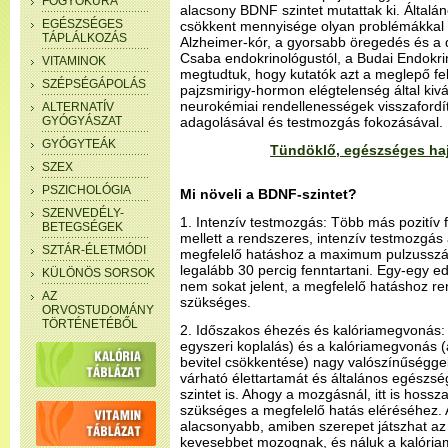
FOGYÓKÚRA
alacsony BDNF szintet mutattak ki. Álta
EGÉSZSÉGES
csökkent mennyisége olyan problémákkal 
TÁPLÁLKOZÁS
Alzheimer-kór, a gyorsabb öregedés és a d
Csaba endokrinológustól, a Budai Endokr
VITAMINOK
megtudtuk, hogy kutatók azt a meglepő fel
SZÉPSÉGÁPOLÁS
pajzsmirigy-hormon elégtelenség által kivál
neurokémiai rendellenességek visszafordí
ALTERNATÍV
GYÓGYÁSZAT
adagolásával és testmozgás fokozásával.
GYÓGYTEÁK
Tündöklő, egészséges ha
SZEX
PSZICHOLÓGIA
Mi növeli a BDNF-szintet?
SZENVEDÉLY-
1. Intenzív testmozgás: Több más pozitív f
BETEGSÉGEK
mellett a rendszeres, intenzív testmozgás 
SZTÁR-ÉLETMÓDI
megfelelő hatáshoz a maximum pulzussz
legalább 30 percig fenntartani. Egy-egy
KÜLÖNÖS SORSOK
nem sokat jelent, a megfelelő hatáshoz r
AZ
szükséges.
ORVOSTUDOMÁNY
TÖRTÉNETÉBŐL
2. Időszakos éhezés és kalóriamegvonás: 
egyszeri koplalás) és a kalóriamegvonás 
bevitel csökkentése) nagy valószínűségg
várható élettartamát és általános egészsé
szintet is. Ahogy a mozgásnál, itt is hossz
szükséges a megfelelő hatás eléréséhez. 
alacsonyabb, amiben szerepet játszhat az 
kevesebbet mozognak, és náluk a kalória