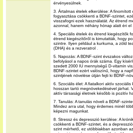
érvényesülnek.
3. Ártalmas ételek elkerülése: A finomított c
fogyasztása csökkenti a BDNF-szintet, ez
visszafogni ezek használatát. Az étrend m
azonnal, hanem néhány hónap alatt éri el 
4. Speciális ételek és étrend kiegészítők f
étrend kiegészítőről is kimutatták, hogy p
szintre. Ilyen például a kurkuma, a zöld t
(DHA) és a rezveratrol .
5. Napozás: A BDNF-szint évszakos változ
befolyásol a napos órák száma. Egy kísérl
szedett 2000 IU mennyiségű D-vitamin vis
BDNF-szintet ezért valószínű, hogy a nap
szintjének növelése útján fejti ki BDNF-nö
6. Szociális élet: A fiatalkori aktív szociál
hosszan tartó megnövekedésével járhat. V
aktív társasági életnek később is pozitív h
7. Tanulás: A tanulás növeli a BDNF-szintet 
Mindez arra utal, hogy érdemes minél töb
képezni magunkat.
8. Stressz és depresszió kerülése: A krónik
csökkenti a BDNF-szintet, és a depresszi
szint mérhető, ez utóbbiakban azonban a