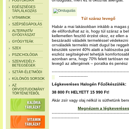
orrdugulás, mert ez is okozhat allergiát.
FOGYÓKÚRA
EGÉSZSÉGES
TÁPLÁLKOZÁS
VITAMINOK
Túl száraz levegő
SZÉPSÉGÁPOLÁS
Habár a mai lakásokban inkább a magas p
ALTERNATÍV
de előfordulhat az is, hogy túl száraz a b
GYÓGYÁSZAT
kellemetlen feszítő érzést okoz, ez ellen a
beszáradó váladék termeléssel védekezni p
GYÓGYTEÁK
orrváladék termelés miatt dugul be regge
SZEX
készülék szerint 40% alatti a hálószoba pá
eszköz segítségével tehetjük komfortosab
PSZICHOLÓGIA
azonban arra, hogy 70% felett tartósan ne
SZENVEDÉLY-
levegő az allergének – poratka és penész
BETEGSÉGEK
--------------------------------------------------
SZTÁR-ÉLETMÓDI
--------------------
KÜLÖNÖS SORSOK
Légkeveréses Halogén Főzőkészülék:
AZ
ORVOSTUDOMÁNY
38 800 Ft HELYETT 15 990 Ft!
TÖRTÉNETÉBŐL
Akár zsír vagy olaj nélkül is süthetünk be
Megnézem a légkeveréses
-----------------------------------------------------
-------------------