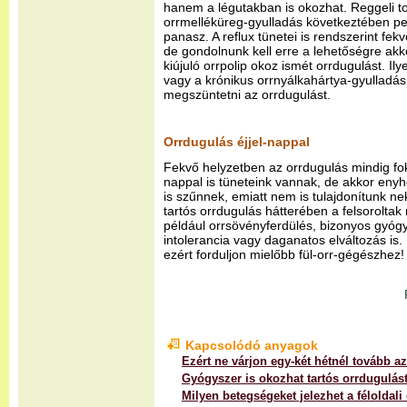
hanem a légutakban is okozhat. Reggeli to
orrmelléküreg-gyulladás következtében ped
panasz. A reflux tünetei is rendszerint fe
de gondolnunk kell erre a lehetőségre akko
kiújuló orrpolip okoz ismét orrdugulást. Ily
vagy a krónikus orrnyálkahártya-gyulladás
megszüntetni az orrdugulást.
Orrdugulás éjjel-nappal
Fekvő helyzetben az orrdugulás mindig fok
nappal is tüneteink vannak, de akkor en
is szűnnek, emiatt nem is tulajdonítunk ne
tartós orrdugulás hátterében a felsoroltak 
például orrsövényferdülés, bizonyos gyóg
intolerancia vagy daganatos elváltozás i
ezért forduljon mielőbb fül-orr-gégészhez!
Kapcsolódó anyagok
Ezért ne várjon egy-két hétnél tovább a
Gyógyszer is okozhat tartós orrdugulás
Milyen betegségeket jelezhet a féloldal