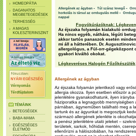
HOMEOPÁTIA
-
-
Allergének az ágyban
Túl száraz levegő
Orr
DAGANATOS
-
horkolás is társul az orrdugulás mellé
Orrdugul
MEGBETEGEDÉSEK
nappal
TERHESSÉG
Fogyókúrázóknak: Légkever
A MAGAS
Az éjszaka folyamán kialakuló orrdug
KOLESZTERINSZINT
Ha nincs egyéb, náthára, légúti bete
akkor tartós panaszok esetén minden
mi áll a hátterében. Dr. Augusztinovi
allergológus, a Fül-orr-gégeközpont 
gyakori kiváltó okokat.
Légkeveréses Halogén Főzőkészülék
Allergének az ágyban
NYÁRI EGÉSZSÉG
Vérnyomás
Az éjszaka folyamán jelentkező vagy erős
allergia okozza. Ilyen esetben először a p
Térdfájdalom
jelenlétére gyanakodhatunk, ilyen irányba
háziporatka a legnagyobb mennyiségben 
TÉMÁINK
párnában, ágyneműben található meg a lak
BETEGSÉGEK
tartunk és az ágyunkat is megosztjuk kedv
származó allergének jelenléte is okozhat
BABA-MAMA
a penész jelenlétére utaló jeleket – szekr
EGÉSZSÉGES
területek, sarkok, hőhidak mentén, cserepe
ÉLETMÓD
ellenőrizni a hálószobában, ha rendszeres