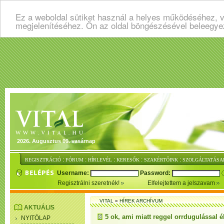
Ez a weboldal sütiket használ a helyes működéséhez, v
megjelenítéséhez. Ön az oldal böngészésével beleegye
2026. Augusztus 09. vasárnap
:
:
:
:
:
REGISZTRÁCIÓ
FÓRUM
HÍRLEVÉL
KERESŐK
SZAKÉRTŐINK
SZOLGÁLTATÁSA
Username:
Password:
Regisztrálni szeretnék!
Elfelejtettem a jelszavam
VITAL
»
HÍREK ARCHÍVUM
AKTUÁLIS
5 ok, ami miatt reggel orrdugulással 
NYITÓLAP