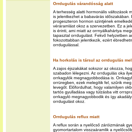
Orrdugulás várandósság alatt
A terhesség alatti hormonális változások 
is jelentkezhet a babavárás időszakában. 
progeszteron hormon szintjének emelkedé
véráramlást okoz a szervezetben. Ez a jele
is érinti, ami miatt az orrnyálkahártya m
tapasztal orrdugulást. Fekvő helyzetben 
fokozottabban jelentkezik, ezért ébredhe
orrdugulással.
Ha horkolás is társul az orrdugulás mel
A zajos éjszakákat sokszor az okozza, hog
szabadon lélegezni. Az orrdugulás oka ily
orrkagylók megnagyobbodása is. Orrkagyl
orrüregben, ezek melegítik fel, szűrik meg 
levegőt. Előfordulhat, hogy valamilyen okb
tartós gyulladása vagy túlzásba vitt orrspr
orrkagyló megnagyobbodik és így akadályo
orrdugulást okoz.
Orrdugulás reflux miatt
A reflux során a nyelőcső záróizmának gy
gyomortartalom visszaáramlik a nyelőcsőbe