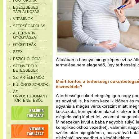
FOGYÓKÚRA
EGÉSZSÉGES
TÁPLÁLKOZÁS
VITAMINOK
SZÉPSÉGÁPOLÁS
ALTERNATÍV
GYÓGYÁSZAT
GYÓGYTEÁK
SZEX
PSZICHOLÓGIA
Általában a hasnyálmirigy képes ezt az álla
termelése nem elegendő, úgy terhességi c
SZENVEDÉLY-
BETEGSÉGEK
SZTÁR-ÉLETMÓDI
Miért fontos a terhességi cukorbetegs
KÜLÖNÖS SORSOK
észrevétele?
AZ
A terhességi cukorbetegség igen nagy gon
ORVOSTUDOMÁNY
TÖRTÉNETÉBŐL
az anyánál is, ha nem kezelik időben és 
ugyanis a magas vércukorszint miatt meg
kockázata, könnyebben alakul ki ekkor te
elégtelenség léphet fel, valamint magasab
Mindezeken kívül a baba nagyobb súlyú le
komplikációkhoz vezethet), valamint nagyob
szülés után hipoglikémia, hosszútávú hat
elhízástól szenvedhet a későbbiekben.