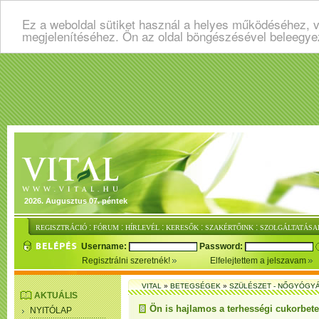
Ez a weboldal sütiket használ a helyes működéséhez, v
megjelenítéséhez. Ön az oldal böngészésével beleegye
2026. Augusztus 07. péntek
:
:
:
:
:
REGISZTRÁCIÓ
FÓRUM
HÍRLEVÉL
KERESŐK
SZAKÉRTŐINK
SZOLGÁLTATÁSA
Username:
Password:
Regisztrálni szeretnék!
Elfelejtettem a jelszavam
VITAL
»
BETEGSÉGEK
»
SZÜLÉSZET - NŐGYÓGY
AKTUÁLIS
Ön is hajlamos a terhességi cukorbet
NYITÓLAP