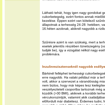
Látható tehát, hogy igen nagy gondokat g
cukorbetegség, ezért fontos annak mielőbb
kezelése. Éppen ezért van kötelező szűré
állapotnak a terhesség 24-28. hetében, v
16.héten azoknak, akiknél nagyobb a rizik
Szűrésre azért is van szükség, mert a te
esetek jelentős részében tünetszegény (v
tudják be), így a vizsgálat nélkül nagy esé
problémára.
Inzulinrezisztenseknél nagyobb eséllye
Bárkinél felléphet terhességi cukorbetegs
erre nagyobb. Ha valaki például már a terh
volt, akkor a szervezet a várandósság miatt
nem biztos, hogy már képes lesz kielégíten
veszélyeztetett csoportba tartoznak még a 3
küzdők (>30 BMI), akiknek a korábbi terh
vércukorszintjük, valamint akik családjában
előfordult már diabétesz. Érdemes tudni, 