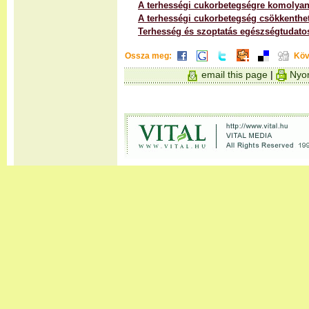
A terhességi cukorbetegségre komolyan o
A terhességi cukorbetegség csökkenthe
Terhesség és szoptatás egészségtudato
Ossza meg:
Köv
email this page
|
Nyom