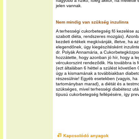
nagyobb a rizikó, főleg akkor, ha mellette
jelen vannak.
Nem mindig van szükség inzulinra
A terhességi cukorbetegség fő kezelése a
szabott diéta, rendszeres mozgás). Azonb
kezdeti értékek megkívánják, illetve, ha 
elegendőnek, úgy kiegészítésként inzulin
dr. Polyák Annamária, a Cukorbetegközpon
hozzátette, hogy azonban jó hír, hogy a l
vércukorszint rendeződik. Ha továbbra is 
(ezt általában 6 héttel a szülést követően 
úgy a kismamának a továbbiakban diabetoló
részesülnie! Egyéb esetekben (vagyis, ha 
tartományban marad), a diétát és a testmoz
szükséges, mivel terhességi diabétesz utá
típusú cukorbetegség fellépésére, így prev
Kapcsolódó anyagok