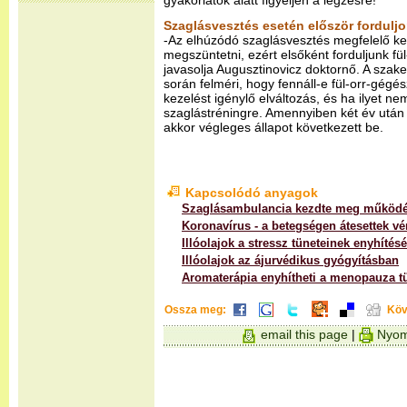
gyakorlatok alatt figyeljen a légzésre!
Szaglásvesztés esetén először forduljo
-Az elhúzódó szaglásvesztés megfelelő kez
megszüntetni, ezért elsőként forduljunk f
javasolja Augusztinovicz doktornő. A szak
során felméri, hogy fennáll-e fül-orr-gégész
kezelést igénylő elváltozás, és ha ilyet nem
szaglástréningre. Amennyiben két év után 
akkor végleges állapot következett be.
Kapcsolódó anyagok
Szaglásambulancia kezdte meg működ
Koronavírus - a betegségen átesettek vé
Illóolajok a stressz tüneteinek enyhítésé
Illóolajok az ájurvédikus gyógyításban
Aromaterápia enyhítheti a menopauza tü
Ossza meg:
Köv
email this page
|
Nyom