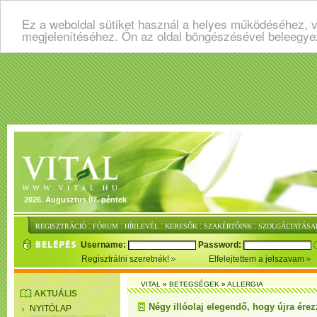
Ez a weboldal sütiket használ a helyes működéséhez, v
megjelenítéséhez. Ön az oldal böngészésével beleegye
2026. Augusztus 07. péntek
:
:
:
:
:
REGISZTRÁCIÓ
FÓRUM
HÍRLEVÉL
KERESŐK
SZAKÉRTŐINK
SZOLGÁLTATÁSA
Username:
Password:
Regisztrálni szeretnék!
Elfelejtettem a jelszavam
VITAL
»
BETEGSÉGEK
»
ALLERGIA
AKTUÁLIS
Négy illóolaj elegendő, hogy újra ére
NYITÓLAP