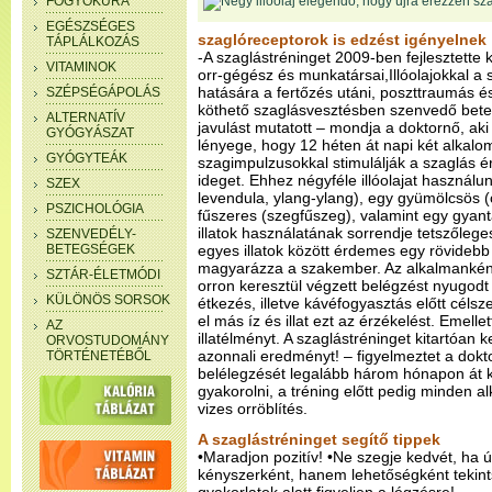
FOGYÓKÚRA
EGÉSZSÉGES
szaglóreceptorok is edzést igényelnek
TÁPLÁLKOZÁS
-A szaglástréninget 2009-ben fejlesztett
VITAMINOK
orr-gégész és munkatársai,Illóolajokkal a
hatására a fertőzés utáni, poszttraumás 
SZÉPSÉGÁPOLÁS
köthető szaglásvesztésben szenvedő bete
ALTERNATÍV
javulást mutatott – mondja a doktornő, aki
GYÓGYÁSZAT
lényege, hogy 12 héten át napi két alkalom
GYÓGYTEÁK
szagimpulzusokkal stimulálják a szaglás ér
ideget. Ehhez négyféle illóolajat használun
SZEX
levendula, ylang-ylang), egy gyümölcsös (c
PSZICHOLÓGIA
fűszeres (szegfűszeg), valamint egy gyantás
illatok használatának sorrendje tetszőleg
SZENVEDÉLY-
BETEGSÉGEK
egyes illatok között érdemes egy rövidebb 
magyarázza a szakember. Az alkalmankén
SZTÁR-ÉLETMÓDI
orron keresztül végzett belégzést nyugodt
KÜLÖNÖS SORSOK
étkezés, illetve kávéfogyasztás előtt céls
el más íz és illat ezt az érzékelést. Emelle
AZ
illatélményt. A szaglástréninget kitartóan k
ORVOSTUDOMÁNY
azonnali eredményt! – figyelmeztet a dokto
TÖRTÉNETÉBŐL
belélegzését legalább három hónapon át k
gyakorolni, a tréning előtt pedig minden 
vizes orröblítés.
A szaglástréninget segítő tippek
•Maradjon pozitív! •Ne szegje kedvét, ha ú
kényszerként, hanem lehetőségként tekint