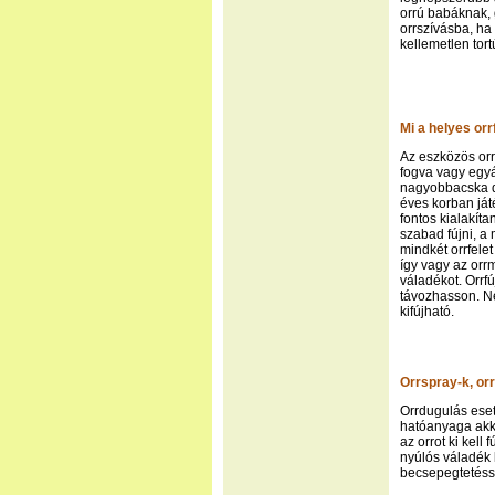
orrú babáknak,
orrszívásba, ha
kellemetlen tort
Mi a helyes orr
Az eszközös orr
fogva vagy egyá
nagyobbacska de
éves korban ját
fontos kialakít
szabad fújni, a 
mindkét orrfele
így vagy az orr
váladékot. Orrf
távozhasson. Né
kifújható.
Orrspray-k, or
Orrdugulás ese
hatóanyaga akkor
az orrot ki kell
nyúlós váladék 
becsepegtetésse