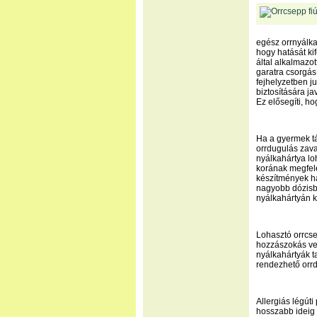
egész orrnyálka
hogy hatását ki
által alkalmazot
garatra csorgás
fejhelyzetben j
biztosítására ja
Ez elősegíti, h
Ha a gyermek tá
orrdugulás zava
nyálkahártya lo
korának megfele
készítmények ha
nagyobb dózisb
nyálkahártyán k
Lohasztó orrcse
hozzászokás ves
nyálkahártyák ta
rendezhető orr
Allergiás légút
hosszabb ideig t