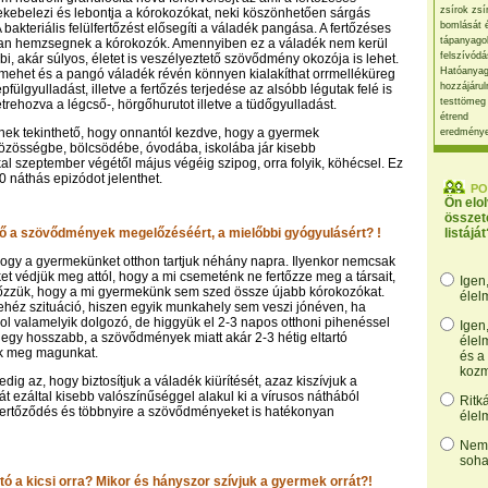
zsírok zsí
bekebelezi és lebontja a kórokozókat, neki köszönhetően sárgás
bomlását 
 bakteriális felülfertőzést elősegíti a váladék pangása. A fertőzéses
tápanyago
ban hemzsegnek a kórokozók. Amennyiben ez a váladék nem kerül
felszívódá
bbi, akár súlyos, életet is veszélyeztető szövődmény okozója is lehet.
Hatóanyag
mehet és a pangó váladék révén könnyen kialakíthat orrmelléküreg
hozzájárul
pfülgyulladást, illetve a fertőzés terjedése az alsóbb légutak felé is
testtömeg
létrehozva a légcső-, hörgőhurutot illetve a tüdőgyulladást.
étrend
lnek tekinthető, hogy onnantól kezdve, hogy a gyermek
eredmény
özösségbe, bölcsödébe, óvodába, iskolába jár kisebb
l szeptember végétől május végéig szipog, orra folyik, köhécsel. Ez
0 náthás epizódot jelenthet.
PO
Ön elo
összet
ülő a szövődmények megelőzéséért, a mielőbbi gyógyulásért? !
listáját
hogy a gyermekünket otthon tartjuk néhány napra. Ilyenkor nemcsak
et védjük meg attól, hogy a mi csemeténk ne fertőzze meg a társait,
Igen
lőzzük, hogy a mi gyermekünk sem szed össze újabb kórokozókat.
élel
héz szituáció, hiszen egyik munkahely sem veszi jónéven, ha
ol valamelyik dolgozó, de higgyük el 2-3 napos otthoni pihenéssel
Igen
egy hosszabb, a szövődmények miatt akár 2-3 hétig eltartó
élel
uk meg magunkat.
és a
kozm
dig az, hogy biztosítjuk a váladék kiürítését, azaz kiszívjuk a
t ezáltal kisebb valószínűséggel alakul ki a vírusos náthából
Ritk
ülfertőződés és többnyire a szövődményeket is hatékonyan
élel
Nem,
soha
tó a kicsi orra? Mikor és hányszor szívjuk a gyermek orrát?!