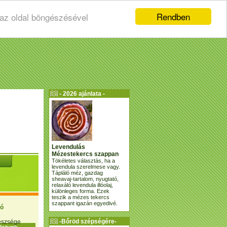
Rendben
 az oldal böngészésével
- 2026 ajánlata -
Levendulás
Mézestekercs szappan
Tökéletes választás, ha a
levendula szerelmese vagy.
Tápláló méz, gazdag
sheavaj-tartalom, nyugtató,
relaxáló levendula illóolaj,
különleges forma. Ezek
teszik a mézes tekercs
szappant igazán egyedivé.
ió
-Bőröd szépségére-
gészsége