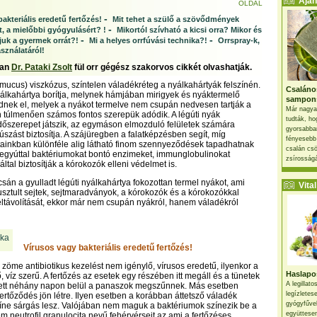
Ajánl
OLDAL
-
akteriális eredetű fertőzés!
Mit tehet a szülő a szövődmények
-
, a mielőbbi gyógyulásért? !
Mikortól szívható a kicsi orra? Mikor és
-
-
juk a gyermek orrát?!
Mi a helyes orrfúvási technika?!
Orrspray-k,
sználatáról!
ban
Dr. Pataki Zsolt
fül orr gégész szakorvos cikkét olvashatják.
(mucus) viszkózus, színtelen váladékréteg a nyálkahártyák felszínén.
Csaláno
yálkahártya borítja, melynek hámjában mirigyek és nyáktermelő
sampon
dnek el, melyek a nyákot termelve nem csupán nedvesen tartják a
Már nagya
en túlmenően számos fontos szerepük adódik. A légúti nyák
tudták, ho
őszerepet játszik, az egymáson elmozduló felületek számára
gyorsabban
súszást biztosítja. A szájüregben a falatképzésben segít, míg
fényesebb
ainkban különféle alig látható finom szennyeződések tapadhatnak
csalán csö
egyúttal baktériumokat bontó enzimeket, immunglobulinokat
zsírosságá
ltal biztosítják a kórokozók elleni védelmet is.
sán a gyulladt légúti nyálkahártya fokozottan termel nyákot, ami
Vital 
pusztult sejtek, sejtmaradványok, a kórokozók és a kórokozókkal
k eltávolítását, ekkor már nem csupán nyákról, hanem váladékról
Vírusos vagy bakteriális eredetű fertőzés!
s zöme antibiotikus kezelést nem igénylő, vírusos eredetű, ilyenkor a
Haslapos
, víz szerű. A fertőzés az esetek egy részében itt megáll és a tünetek
A legillat
ett néhány napon belül a panaszok megszűnnek. Más esetben
legízletes
lfertőződés jön létre. Ilyen esetben a korábban áttetsző váladék
gyógyfűve
íne sárgás lesz. Valójában nem maguk a baktériumok színezik be a
együttesen
m neutrofil granulocita nevű fehérvérsejt az ami a fertőzéses