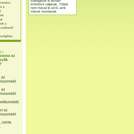
suttogások is tisztán
rsavakra
érthetővé váljanak. Többé
és a
nem marad le arról, amit
mások mondanak.
k
sát.
ai
nak a
 csökkentő
ességéhez.
LL
lvassa az
evők
?
, az
miszerekét.
, az
miszerekét
etikumokét.
án az
miszerekét.
 szinte
.