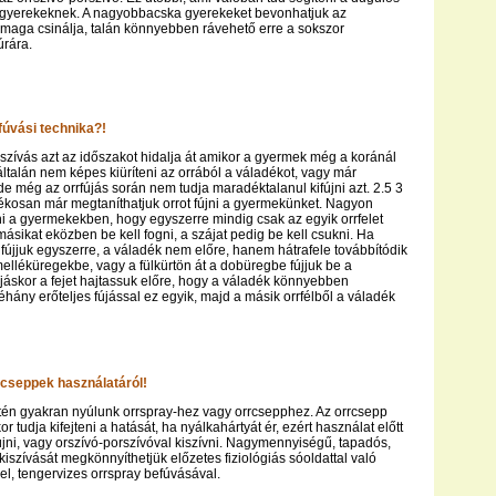
 gyerekeknek. A nagyobbacska gyerekeket bevonhatjuk az
 maga csinálja, talán könnyebben rávehető erre a sokszor
úrára.
fúvási technika?!
szívás azt az időszakot hidalja át amikor a gyermek még a koránál
ltalán nem képes kiüríteni az orrából a váladékot, vagy már
 még az orrfújás során nem tudja maradéktalanul kifújni azt. 2.5 3
ékosan már megtaníthatjuk orrot fújni a gyermekünket. Nagyon
ani a gyermekekben, hogy egyszerre mindig csak az egyik orrfelet
másikat eközben be kell fogni, a szájat pedig be kell csukni. Ha
t fújjuk egyszerre, a váladék nem előre, hanem hátrafele továbbítódik
melléküregekbe, vagy a fülkürtön át a dobüregbe fújjuk be a
újáskor a fejet hajtassuk előre, hogy a váladék könnyebben
hány erőteljes fújással ez egyik, majd a másik orrfélből a váladék
rcseppek használatáról!
tén gyakran nyúlunk orrspray-hez vagy orrcsepphez. Az orrcsepp
 tudja kifejteni a hatását, ha nyálkahártyát ér, ezért használat előtt
 fújni, vagy orszívó-porszívóval kiszívni. Nagymennyiségű, tapadós,
kiszívását megkönnyíthetjük előzetes fiziológiás sóoldattal való
l, tengervizes orrspray befúvásával.