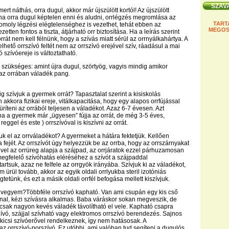
rt náthás, orra dugul, akkor már újszülött kortól! Az újszülött
 ha orra dugul képtelen enni és aludni, orrlégzés megromlása az
TART
komoly légzési elégtelenséghez is vezethet, tehát ebben az
MEGOS
zetten fontos a tiszta, átjárható orr biztosítása. Ha a leírás szerint
rrát nem kell félnünk, hogy a szívás miatt sérül az orrnyálkahártya. A
lhető orrszívó feltét nem az orrszívó erejével szív, ráadásul a mai
 szívóereje is változtatható.
szükséges: amint újra dugul, szörtyög, vagyis mindig amikor
 az orrában váladék pang.
g szívjuk a gyermek orrát? Tapasztalat szerint a kisiskolás
akkora fizikai ereje, vitálkapacitása, hogy egy alapos orrfújással
ríteni az orrából teljesen a váladékot. Azaz 6-7 évesen. Azt
a a gyermek már „ügyesen” fújja az orrát, de még 3-5 éves,
reggel és este ) orrszívóval is kiszívni az orrát.
uk el az orrváladékot? A gyermeket a hátára fektetjük. Kellően
 fejét. Az orrszívót úgy helyezzük be az orrba, hogy az orrszárnyakat
 Mivel az orrüreg alapja a szájpad, az orrjáratok ezzel párhuzamosan
 megfelelő szívóhatás eléréséhez a szívót a szájpaddal
rtsuk, azaz ne felfele az orrgyök irányába. Szívjuk ki az váladékot,
ürül tovább, akkor az egyik oldali orrlyukba steril izotóniás
tetünk, és ezt a másik oldali orrfél befogása mellett kiszívjuk.
t vegyem?Többféle orrszívó kapható. Van ami csupán egy kis cső
nal, kézi szívásra alkalmas. Baba váráskor sokan megveszik, de
 csak nagyon kevés váladék távolítható el vele. Kapható csapra
zívó, szájjal szívható vagy elektromos orrszívó berendezés. Sajnos
kicsi szívóerővel rendelkeznek, így nem hatásosak. A
z orrszívó-porszívó. Ez utóbbi, ami valóban tud segíteni a dugulós