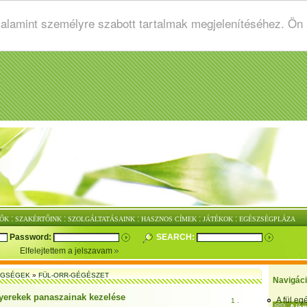
valamint személyre szabott tartalmak megjelenítéséhez. Ön
:
:
:
:
:
ŐK
SZAKÉRTŐINK
SZOLGÁLTATÁSAINK
HASZNOS CÍMEK
JÁTÉKOK
EGÉSZSÉGPLÁZA
Password:
SEARCH:
Elfelejtettem a jelszavam
EGSÉGEK
»
FÜL-ORR-GÉGÉSZET
Navigác
yerekek panaszainak kezelése
A fül e
1 .