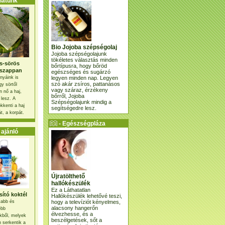
atunk
Bio Jojoba szépségolaj
Jojoba szépségolajunk
tökéletes választás minden
s-sörös
bőrtípusra, hogy bőröd
szappan
egészséges és sugárzó
legyen minden nap. Legyen
nyáink is
szó akár zsíros, pattanásos
gy sörtől
vagy száraz, érzékeny
 nő a haj,
bőrről, Jojoba
 lesz. A
Szépségolajunk mindig a
kkenti a haj
segítségedre lesz.
t, a korpát.
- Egészségpláza
ajánlatunk -
ajánló
Újratölthető
hallókészülék
Ez a Láthatatlan
ító koktél
Hallókészülék lehetővé teszi,
hogy a televíziót kényelmes,
osabb és
alacsony hangerőn
ebb
élvezhesse, és a
kből, melyek
beszélgetések, sőt a
 serkentik a