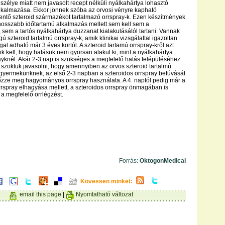
zélye miatt nem javasolt recept nélküli nyálkahártya lohasztó
lkalmazása. Ekkor jönnek szóba az orvosi vényre kapható
ntő szteroid származékot tartalmazó orrspray-k. Ezen készítmények
osszabb időtartamú alkalmazás mellett sem kell sem a
 sem a tartós nyálkahártya duzzanat kialakulásától tartani. Vannak
 szteroid tartalmú orrspray-k, amik klinikai vizsgálattal igazoltan
gal adható már 3 éves kortól. A szteroid tartamú orrspray-kről azt
 kell, hogy hatásuk nem gyorsan alakul ki, mint a nyálkahártya
ayknél. Akár 2-3 nap is szükséges a megfelelő hatás felépüléséhez.
 szoktuk javasolni, hogy amennyiben az orvos szteroid tartalmú
fel gyermekünknek, az első 2-3 napban a szteroidos orrspray befúvását
őzze meg hagyományos orrspray használata. A 4. naptól pedig már a
orrspray elhagyása mellett, a szteroidos orrspray önmagában is
a a megfelelő orrlégzést.
Forrás:
OktogonMedical
Kövessen minket:
email this page
|
Nyomtatható változat