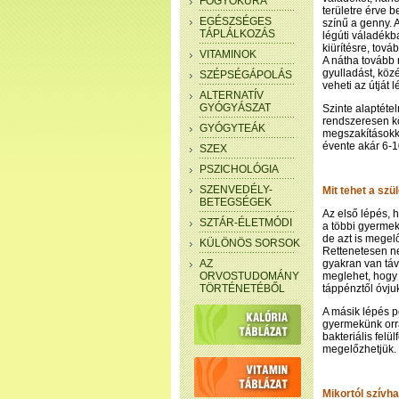
FOGYÓKÚRA
területre érve 
EGÉSZSÉGES
színű a genny. A
TÁPLÁLKOZÁS
légúti váladék
kiürítésre, tová
VITAMINOK
A nátha tovább 
gyulladást, közé
SZÉPSÉGÁPOLÁS
veheti az útját 
ALTERNATÍV
GYÓGYÁSZAT
Szinte alaptéte
rendszeresen k
GYÓGYTEÁK
megszakításokka
évente akár 6-1
SZEX
PSZICHOLÓGIA
SZENVEDÉLY-
Mit tehet a sz
BETEGSÉGEK
Az első lépés, 
SZTÁR-ÉLETMÓDI
a többi gyermek
de azt is mege
KÜLÖNÖS SORSOK
Rettenetesen ne
AZ
gyakran van táv
ORVOSTUDOMÁNY
meglehet, hogy 
TÖRTÉNETÉBŐL
táppénztől óvj
A másik lépés pe
gyermekünk orrá
bakteriális fel
megelőzhetjük.
Mikortól szívha