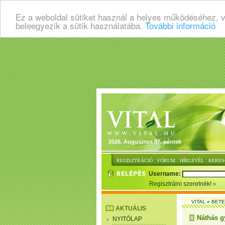
Ez a weboldal sütiket használ a helyes működéséhez, 
beleegyezik a sütik használatába.
További információ
2026. Augusztus 07. péntek
:
:
:
REGISZTRÁCIÓ
FÓRUM
HÍRLEVÉL
KERES
Username:
Regisztrálni szeretnék!
VITAL
»
BET
AKTUÁLIS
Náthás g
NYITÓLAP