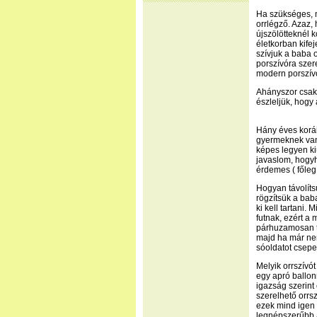
Ha szükséges, me
orrlégző. Azaz,
újszölötteknél 
életkorban kifeje
szívjuk a baba o
porszívóra szere
modern porszívó
Ahányszor csak 
észleljük, hogy
Hány éves korái
gyermeknek van 
képes legyen kiü
javaslom, hogyh
érdemes ( főleg 
Hogyan távolíts
rögzítsük a baba
ki kell tartani.
futnak, ezért a
párhuzamosan ta
majd ha már nem 
sóoldatot csepeg
Melyik orrszívó
egy apró ballon
igazság szerint
szerelhető orrs
ezek mind igen 
legnépszerűbb a