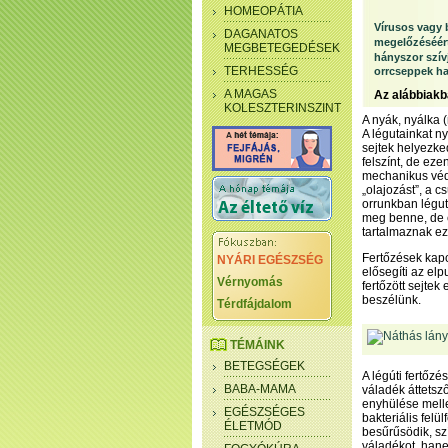
HOMEOPÁTIA
Vírusos vagy b
DAGANATOS
megelőzéséért
MEGBETEGEDÉSEK
hányszor szív
TERHESSÉG
orrcseppek ha
A MAGAS
Az alábbiak
KOLESZTERINSZINT
A nyák, nyálka 
A légutainkat n
sejtek helyezke
felszínt, de ez
mechanikus véd
„olajozást”, a c
orrunkban légut
meg benne, de 
tartalmaznak ezá
Fertőzések kapc
NYÁRI EGÉSZSÉG
elősegíti az el
Vérnyomás
fertőzött sejte
beszélünk.
Térdfájdalom
TÉMÁINK
BETEGSÉGEK
A légúti fertőzé
BABA-MAMA
váladék áttetsző
enyhülése mell
EGÉSZSÉGES
bakteriális felü
ÉLETMÓD
besűrűsödik, sz
váladékot, hane