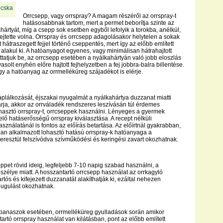
Orrcsepp, vagy orrspray? A magam részéről az orrspray-t
hatásosabbnak tartom, mert a permet beborítja szinte az
hártyát, míg a csepp sok esetben egyből lefolyik a torokba, anélkül,
fejtette volna. Orrspray és orrcsepp adagolásakor helytelen a sokak
t hátraszegett fejjel történő cseppentés, mert így az előbb említett
 alakul ki. A hatóanyagot egyenes, vagy minimálisan hátrahajtott
uttatjuk be, az orrcsepp esetében a nyálkahártyán való jobb eloszlás
vasolt enyhén előre hajtott fejhelyzetben a fej jobbra-balra billentése.
ogy a hatóanyag az orrmelléküreg szájadékot is elérje.
plálkozását, éjszakai nyugalmát a nyálkahártya duzzanat miatti
rja, akkor az orrváladék rendszeres leszívásán túl érdemes
hasztó orrspray-t, orrcseppek használni. Lényeges a gyermek
lő hatáserősségű orrspray kiválasztása. A recept nélküli
sználatánál is fontos az előírás betartása. Az előírtnál gyakrabban,
an alkalmazott lohasztó hatású orrspray-k hatóanyaga a
eresztül felszívódva szívműködési és keringési zavart okozhatnak.
ppet rövid ideig, legfeljebb 7-10 napig szabad használni, a
zélye miatt. A hosszantartó orrcsepp használat az orrkagyló
rtós és kifejezett duzzanatát alakíthatják ki, ezáltal nehezen
dugulást okozhatnak.
i panaszok esetében, orrmelléküreg gyulladások során amikor
artó orrspray használat van kilátásban, pont az előbb említett