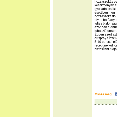
hozzászokás ves
készítmények a
gyulladáscsökke
esetében még h
hozzászokástól,
olyan hatóanyagú
teljes biztonság
azonban tudnunk
lohasztó orrspr
Éppen ezért azt
orrspray-t írt 
5-10 perccel el
recept nélküli 
biztosítani tudj
Ossza meg: