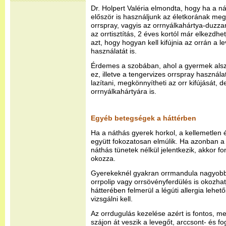
Dr. Holpert Valéria elmondta, hogy ha a n
először is használjunk az életkorának megf
orrspray, vagyis az orrnyálkahártya-duzz
az orrtisztítás, 2 éves kortól már elkezdhe
azt, hogy hogyan kell kifújnia az orrán a 
használatát is.
Érdemes a szobában, ahol a gyermek alszik,
ez, illetve a tengervizes orrspray használa
lazítani, megkönnyítheti az orr kifújását, 
orrnyálkahártyára is.
Egyéb betegségek a háttérben
Ha a náthás gyerek horkol, a kellemetlen 
együtt fokozatosan elmúlik. Ha azonban a 
náthás tünetek nélkül jelentkezik, akkor fo
okozza.
Gyerekeknél gyakran orrmandula nagyobbo
orrpolip vagy orrsövényferdülés is okozha
hátterében felmerül a légúti allergia lehető
vizsgálni kell.
Az orrdugulás kezelése azért is fontos, m
szájon át veszik a levegőt, arccsont- és f