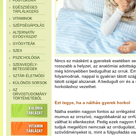
FOGYÓKÚRA
EGÉSZSÉGES
TÁPLÁLKOZÁS
VITAMINOK
SZÉPSÉGÁPOLÁS
ALTERNATÍV
GYÓGYÁSZAT
GYÓGYTEÁK
SZEX
PSZICHOLÓGIA
Nincs ez másként a gyerekek esetében sem,
SZENVEDÉLY-
rosszabb a helyzet, az anatómiai adottsá
BETEGSÉGEK
még könnyebben bedugulhat az orruk. Emi
SZTÁR-ÉLETMÓDI
folyamodnak, nappal is gyakran tátott száj
tátott szájjal alszanak. A bedugult orr és 
KÜLÖNÖS SORSOK
horkoláshoz vezethet.
AZ
ORVOSTUDOMÁNY
TÖRTÉNETÉBŐL
Ezt tegye, ha a náthás gyerek horkol
Nátha esetén nagyon fontos az orrlégzést b
mumus az orrszívó, nagyobbaknál az orrfú
válthat ki ellenkezést. Pedig ezek nagyon 
tudjuk megelőzni nemcsak az orrdugulást
szövődményeket is, mint a fülgyulladás va