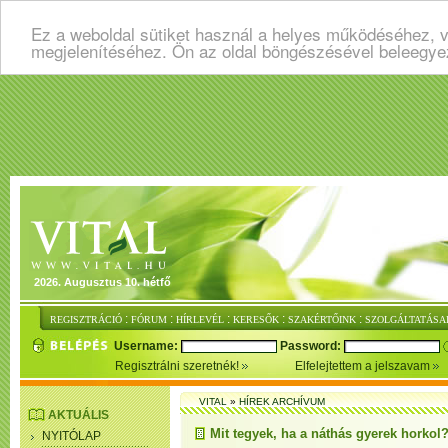
Ez a weboldal sütiket használ a helyes működéséhez, v
megjelenítéséhez. Ön az oldal böngészésével beleegye
2026. Augusztus 10. hétfő
:
:
:
:
:
REGISZTRÁCIÓ
FÓRUM
HÍRLEVÉL
KERESŐK
SZAKÉRTŐINK
SZOLGÁLTATÁSA
Username:
Password:
Regisztrálni szeretnék!
Elfelejtettem a jelszavam
VITAL
»
HÍREK ARCHÍVUM
AKTUÁLIS
Mit tegyek, ha a náthás gyerek horkol
NYITÓLAP