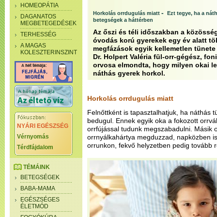
HOMEOPÁTIA
-
Horkolás orrdugulás miatt
Ezt tegye, ha a nát
DAGANATOS
betegségek a háttérben
MEGBETEGEDÉSEK
Az őszi és téli időszakban a közöss
TERHESSÉG
óvodás korú gyerekek egy év alatt tö
A MAGAS
megfázások egyik kellemetlen tünete 
KOLESZTERINSZINT
Dr. Holpert Valéria fül-orr-gégész, fo
orvosa elmondta, hogy milyen okai le
náthás gyerek horkol.
Horkolás orrdugulás miatt
Felnőttként is tapasztalhatjuk, ha náthás 
bedugul. Ennek egyik oka a fokozott orrvá
NYÁRI EGÉSZSÉG
orrfújással tudunk megszabadulni. Másik 
Vérnyomás
orrnyálkahártya megduzzad, napközben i
orrunkon, fekvő helyzetben pedig tovább r
Térdfájdalom
TÉMÁINK
BETEGSÉGEK
BABA-MAMA
EGÉSZSÉGES
ÉLETMÓD