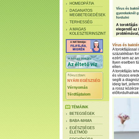
HOMEOPÁTIA
Vírus és bakt
DAGANATOS
gyerekeknél g
MEGBETEGEDÉSEK
fordulni
TERHESSÉG
A torokfájás
A MAGAS
elegendő az 
KOLESZTERINSZINT
problémával,
Vírus és bakté
A torokfájással 
százalékban for
ezért sem az an
Ilyen esetben tü
ellen.
A torokfájás leh
és vírusos erede
segíti a diagnó
NYÁRI EGÉSZSÉG
ideig tart, jel
Vérnyomás
a rossz közérze
előfordulhatnak
Térdfájdalom
TÉMÁINK
BETEGSÉGEK
BABA-MAMA
EGÉSZSÉGES
ÉLETMÓD