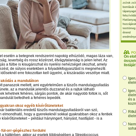
zsírok zsí
bomlását 
tápanyago
felszívódá
Hatóanyag
hozzájárul
testtömeg
étrend
eredmény
PO
det esetén a betegnek rendszerint napokig elhúzódó, magas láza van,
Ön elo
tság, levertség és rossz közérzet, étvágytalanság is jelen lehet. Az
összet
fájás a fülbe is kisugározhat és nyelési nehézséget okozhat, amely
listáját
zést, de súlyos esetekben a folyadékfogyasztást is megnehezíti.
időseknél erre fokozottan kell ügyelni, a kiszáradás veszélye miatt.
Igen
erakódás a mandulákon
élel
olt panaszok mellett, ami egyértelműen a tüszős mandulagyulladás
ünete, az a mandulák jelentős duzzanat és a rajtuk látható
Igen
ek lehetnek fehéres, sárgás pontok, de akár nagyobb foltok is, sőt
élel
andulát befedheti a fehéres lepedék.
és a
kozm
gyakran okoz egyéb kísérőtüneteket
akár bakteriális eredetű tüszős mandulagyulladásról van szó,
Ritk
n elmondható, hogy a gyerekeknél sokkal gyakrabban okoz a fentiek
élel
e kísérőtüneteket – például hányingert, hányást, hasfájást - is a
Nem,
soha
 fül-orr-gégészhez fordulni
l a háttérben, akkor az esetek többségében a Streptococcus