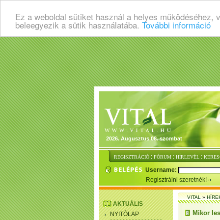
Ez a weboldal sütiket használ a helyes működéséhez, 
beleegyezik a sütik használatába.
További információ
2026. Augusztus 08. szombat
:
:
:
REGISZTRÁCIÓ
FÓRUM
HÍRLEVÉL
KERES
Username:
Regisztrálni szeretnék!
VITAL
»
HÍRE
AKTUÁLIS
Mikor le
NYITÓLAP