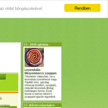
Rendben
 az oldal böngészésével
- 2026 ajánlata -
Levendulás
Mézestekercs szappan
Tökéletes választás, ha a
levendula szerelmese vagy.
Tápláló méz, gazdag
sheavaj-tartalom, nyugtató,
relaxáló levendula illóolaj,
különleges forma. Ezek
teszik a mézes tekercs
szappant igazán egyedivé.
ió
-Bőröd szépségére-
gészsége