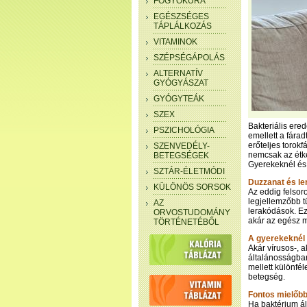
FOGYÓKÚRA
EGÉSZSÉGES
TÁPLÁLKOZÁS
VITAMINOK
SZÉPSÉGÁPOLÁS
ALTERNATÍV
GYÓGYÁSZAT
GYÓGYTEÁK
SZEX
Bakteriális ere
PSZICHOLÓGIA
emellett a fárad
erőteljes torok
SZENVEDÉLY-
nemcsak az étke
BETEGSÉGEK
Gyerekeknél és 
SZTÁR-ÉLETMÓDI
Duzzanat és l
KÜLÖNÖS SORSOK
Az eddig felsor
legjellemzőbb t
AZ
lerakódások. Ez
ORVOSTUDOMÁNY
akár az egész m
TÖRTÉNETÉBŐL
A gyerekeknél 
Akár vírusos-, 
általánosságba
mellett különfél
betegség.
Fontos mielőbb
Ha baktérium ál