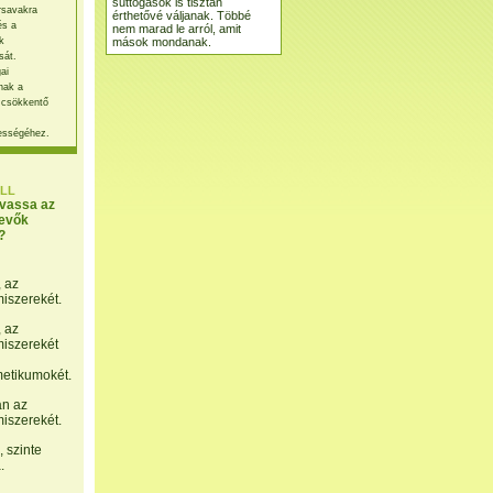
suttogások is tisztán
rsavakra
érthetővé váljanak. Többé
és a
nem marad le arról, amit
mások mondanak.
k
sát.
ai
nak a
 csökkentő
ességéhez.
LL
lvassa az
evők
?
, az
miszerekét.
, az
miszerekét
etikumokét.
án az
miszerekét.
 szinte
.