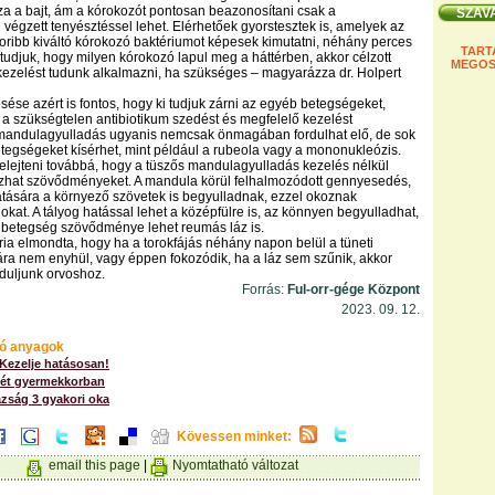
a a bajt, ám a kórokozót pontosan beazonosítani csak a
 végzett tenyésztéssel lehet. Elérhetőek gyorstesztek is, amelyek az
koribb kiváltó kórokozó baktériumot képesek kimutatni, néhány perces
TART
 tudjuk, hogy milyen kórokozó lapul meg a háttérben, akkor célzott
MEGOS
kezelést tudunk alkalmazni, ha szükséges – magyarázza dr. Holpert
sése azért is fontos, hogy ki tudjuk zárni az egyéb betegségeket,
k a szükségtelen antibiotikum szedést és megfelelő kezelést
mandulagyulladás ugyanis nemcsak önmagában fordulhat elő, de sok
egségeket kísérhet, mint például a rubeola vagy a mononukleózis.
lejteni továbbá, hogy a tüszős mandulagyulladás kezelés nélkül
hat szövődményeket. A mandula körül felhalmozódott gennyesedés,
atására a környező szövetek is begyulladnak, ezzel okoznak
kat. A tályog hatással lehet a középfülre is, az könnyen begyulladhat,
 betegség szövődménye lehet reumás láz is.
éria elmondta, hogy ha a torokfájás néhány napon belül a tüneti
ra nem enyhül, vagy éppen fokozódik, ha a láz sem szűnik, akkor
duljunk orvoshoz.
Forrás:
Ful-orr-gége Központ
2023. 09. 12.
ó anyagok
Kezelje hatásosan!
ét gyermekkorban
zság 3 gyakori oka
Kövessen minket:
email this page
|
Nyomtatható változat