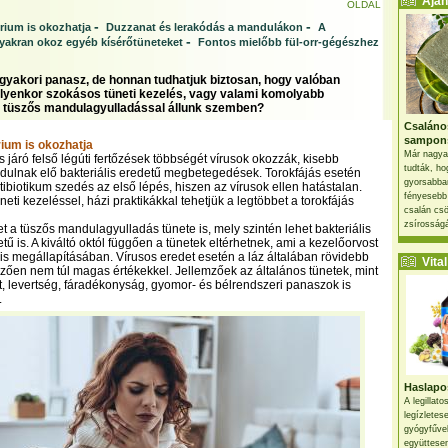
Ajánl
OLDAL
-
-
érium is okozhatja
Duzzanat és lerakódás a mandulákon
A
-
yakran okoz egyéb kísérőtüneteket
Fontos mielőbb fül-orr-gégészhez
 gyakori panasz, de honnan tudhatjuk biztosan, hogy valóban
ilyenkor szokásos tüneti kezelés, vagy valami komolyabb
 tüszős mandulagyulladással állunk szemben?
Csaláno
sampon
rium is okozhatja
Már nagya
is járó felső légúti fertőzések többségét vírusok okozzák, kisebb
tudták, ho
dulnak elő bakteriális eredetű megbetegedések. Torokfájás esetén
gyorsabban
tibiotikum szedés az első lépés, hiszen az vírusok ellen hatástalan.
fényesebb
neti kezeléssel, házi praktikákkal tehetjük a legtöbbet a torokfájás
csalán csö
zsírosságá
et a tüszős mandulagyulladás tünete is, mely szintén lehet bakteriális
tű is. A kiváltó októl függően a tünetek eltérhetnek, ami a kezelőorvost
zis megállapításában. Vírusos eredet esetén a láz általában rövidebb
Vital 
lemzően nem túl magas értékekkel. Jellemzőek az általános tünetek, mint
t, levertség, fáradékonyság, gyomor- és bélrendszeri panaszok is
.
Haslapos
A legillat
legízletes
gyógyfűve
együttesen