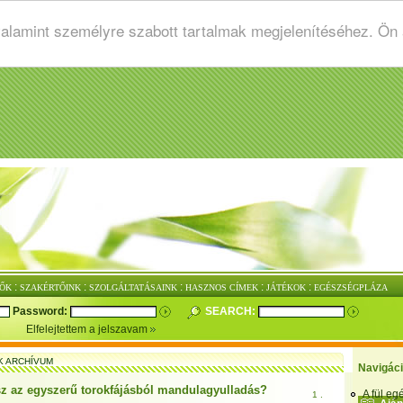
valamint személyre szabott tartalmak megjelenítéséhez. Ön
:
:
:
:
:
ŐK
SZAKÉRTŐINK
SZOLGÁLTATÁSAINK
HASZNOS CÍMEK
JÁTÉKOK
EGÉSZSÉGPLÁZA
Password:
SEARCH:
Elfelejtettem a jelszavam
K ARCHÍVUM
Navigác
sz az egyszerű torokfájásból mandulagyulladás?
A fül e
1 .