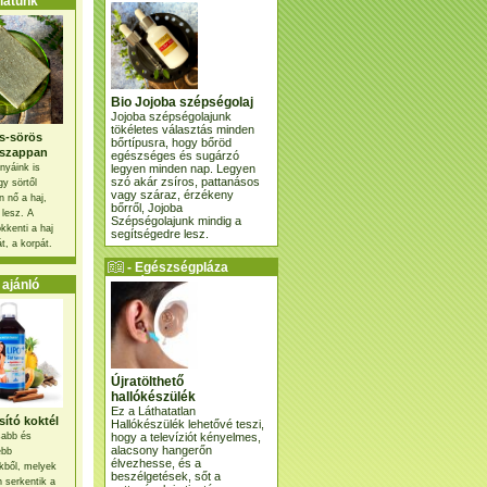
atunk
Bio Jojoba szépségolaj
Jojoba szépségolajunk
tökéletes választás minden
s-sörös
bőrtípusra, hogy bőröd
szappan
egészséges és sugárzó
legyen minden nap. Legyen
nyáink is
szó akár zsíros, pattanásos
gy sörtől
vagy száraz, érzékeny
 nő a haj,
bőrről, Jojoba
 lesz. A
Szépségolajunk mindig a
kkenti a haj
segítségedre lesz.
t, a korpát.
- Egészségpláza
ajánlatunk -
ajánló
Újratölthető
hallókészülék
Ez a Láthatatlan
ító koktél
Hallókészülék lehetővé teszi,
hogy a televíziót kényelmes,
osabb és
alacsony hangerőn
ebb
élvezhesse, és a
kből, melyek
beszélgetések, sőt a
 serkentik a