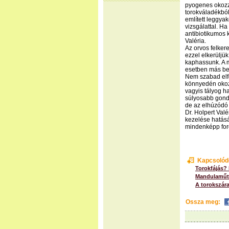
pyogenes okozz
torokváladékból
említett leggya
vizsgálattal. Ha
antibiotikumos 
Valéria.
Az orvos felkere
ezzel elkerüljü
kaphassunk. A 
esetben más bet
Nem szabad elfe
könnyedén okoz
vagyis tályog h
súlyosabb gondo
de az elhúzódó
Dr. Holpert Val
kezelése hatásá
mindenképp for
Kapcsolód
Torokfájás? 
Mandulaműt
A torokszára
Ossza meg: