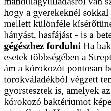
mandulagyulladásról van s
hogy a gyerekeknél sokkal
mellett különféle kísérőtün
hányást, hasfájást - is a be
gégészhez fordulni
Ha bakt
esetek többségében a Strep
ám a kórokozót pontosan be
torokváladékból végzett ten
gyorstesztek is, amelyek az
kórokozó baktériumot képe