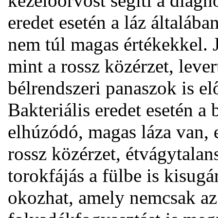
kezelőorvost segíti a diagn
eredet esetén a láz általába
nem túl magas értékekkel. J
mint a rossz közérzet, leve
bélrendszeri panaszok is el
Bakteriális eredet esetén a
elhúzódó, magas láza van, e
rossz közérzet, étvágytalans
torokfájás a fülbe is kisug
okozhat, amely nemcsak az 