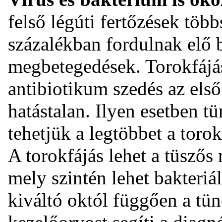
felső légúti fertőzések töb
százalékban fordulnak elő b
megbetegedések. Torokfájás
antibiotikum szedés az első
hatástalan. Ilyen esetben tü
tehetjük a legtöbbet a torok
A torokfájás lehet a tüszős
mely szintén lehet bakteriál
kiváltó októl függően a tün