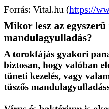
Forrás: Vital.hu (
https://ww
Mikor lesz az egyszerű
mandulagyulladás?
A torokfájás gyakori pan
biztosan, hogy valóban el
tüneti kezelés, vagy val
tüszős mandulagyulladás
Vírus és baktérium is oko