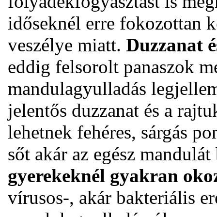
folyadékfogyasztást is meg
időseknél erre fokozottan k
veszélye miatt.
Duzzanat é
eddig felsorolt panaszok me
mandulagyulladás legjelle
jelentős duzzanat és a rajt
lehetnek fehéres, sárgás po
sőt akár az egész mandulát 
gyerekeknél gyakran okoz
vírusos-, akár bakteriális e