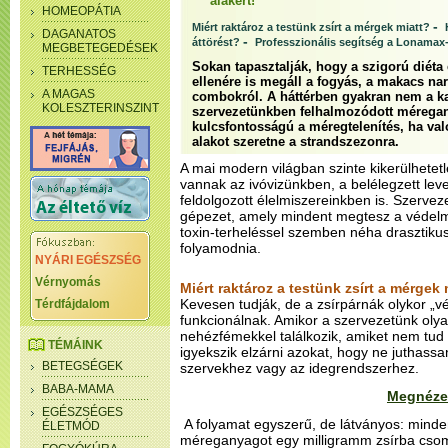
alakért!
HOMEOPÁTIA
-
Miért raktároz a testünk zsírt a mérgek miatt?
DAGANATOS
-
áttörést?
Professzionális segítség a Lonamax-
MEGBETEGEDÉSEK
Sokan tapasztalják, hogy a szigorú diéta
TERHESSÉG
ellenére is megáll a fogyás, a makacs n
A MAGAS
combokról. A háttérben gyakran nem a k
KOLESZTERINSZINT
szervezetünkben felhalmozódott méregany
kulcsfontosságú a méregtelenítés, ha va
alakot szeretne a strandszezonra.
A mai modern világban szinte kikerülhete
vannak az ivóvizünkben, a belélegzett le
feldolgozott élelmiszereinkben is. Szerve
gépezet, amely mindent megtesz a védelm
toxin-terheléssel szemben néha drasztiku
folyamodnia.
NYÁRI EGÉSZSÉG
Vérnyomás
Miért raktároz a testünk zsírt a mérgek 
Kevesen tudják, de a zsírpárnák olykor „v
Térdfájdalom
funkcionálnak. Amikor a szervezetünk ol
nehézfémekkel találkozik, amiket nem tud 
TÉMÁINK
igyekszik elzárni azokat, hogy ne juthassa
BETEGSÉGEK
szervekhez vagy az idegrendszerhez.
BABA-MAMA
Megnéze
EGÉSZSÉGES
A folyamat egyszerű, de látványos: minde
ÉLETMÓD
méreganyagot egy milligramm zsírba csom