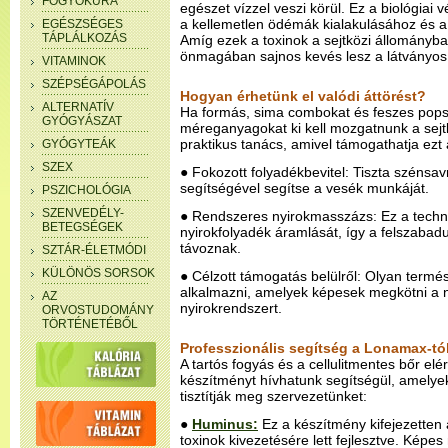
FOGYÓKÚRA
egészet vízzel veszi körül. Ez a biológia
a kellemetlen ödémák kialakulásához és a 
EGÉSZSÉGES
TÁPLÁLKOZÁS
Amíg ezek a toxinok a sejtközi állományba
önmagában sajnos kevés lesz a látványos
VITAMINOK
SZÉPSÉGÁPOLÁS
Hogyan érhetünk el valódi áttörést?
ALTERNATÍV
Ha formás, sima combokat és feszes popsi
GYÓGYÁSZAT
méreganyagokat ki kell mozgatnunk a sejt
praktikus tanács, amivel támogathatja ezt 
GYÓGYTEÁK
SZEX
● Fokozott folyadékbevitel: Tiszta széns
segítségével segítse a vesék munkáját.
PSZICHOLÓGIA
SZENVEDÉLY-
● Rendszeres nyirokmasszázs: Ez a techn
BETEGSÉGEK
nyirokfolyadék áramlását, így a felszaba
távoznak.
SZTÁR-ÉLETMÓDI
KÜLÖNÖS SORSOK
● Célzott támogatás belülről: Olyan termé
alkalmazni, amelyek képesek megkötni a ne
AZ
nyirokrendszert.
ORVOSTUDOMÁNY
TÖRTÉNETÉBŐL
Professzionális segítség a Lonamax-tó
A tartós fogyás és a cellulitmentes bőr el
készítményt hívhatunk segítségül, amelye
tisztítják meg szervezetünket:
●
Huminus:
Ez a készítmény kifejezette
toxinok kivezetésére lett fejlesztve. Ké