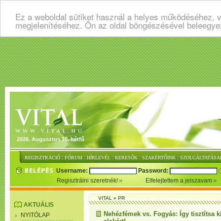
Ez a weboldal sütiket használ a helyes működéséhez, v
megjelenítéséhez. Ön az oldal böngészésével beleegye
2026. Augusztus 10. hétfő
:
:
:
:
:
REGISZTRÁCIÓ
FÓRUM
HÍRLEVÉL
KERESŐK
SZAKÉRTŐINK
SZOLGÁLTATÁSA
Username:
Password:
Regisztrálni szeretnék!
Elfelejtettem a jelszavam
VITAL
»
PR
AKTUÁLIS
Nehézfémek vs. Fogyás: Így tisztítsa ki
NYITÓLAP