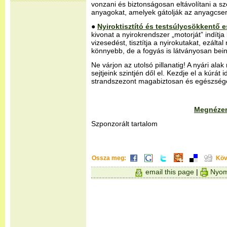
vonzani és biztonságosan eltávolítani a s
anyagokat, amelyek gátolják az anyagcser
●
Nyiroktisztító és testsúlycsökkentő 
kivonat a nyirokrendszer „motorját” indítj
vizesedést, tisztítja a nyirokutakat, ezált
könnyebb, de a fogyás is látványosan bein
Ne várjon az utolsó pillanatig! A nyári al
sejtjeink szintjén dől el. Kezdje el a kúrát
strandszezont magabiztosan és egészség
Megnézem
Szponzorált tartalom
Ossza meg:
Köv
email this page
|
Nyom