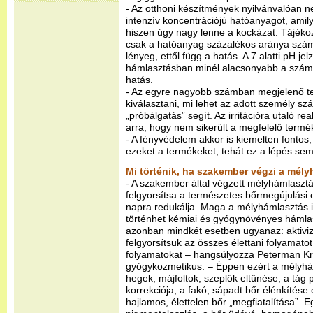
- Az otthoni készítmények nyilvánvalóan 
intenzív koncentrációjú hatóanyagot, amil
hiszen úgy nagy lenne a kockázat. Tájéko
csak a hatóanyag százalékos aránya szám
lényeg, ettől függ a hatás. A 7 alatti pH jel
hámlasztásban minél alacsonyabb a szám
hatás.
- Az egyre nagyobb számban megjelenő t
kiválasztani, mi lehet az adott személy sz
„próbálgatás” segít. Az irritációra utaló re
arra, hogy nem sikerült a megfelelő term
- A fényvédelem akkor is kiemelten fontos
ezeket a termékeket, tehát ez a lépés s
Mi történik, ha szakember végzi a mél
- A szakember által végzett mélyhámlasztá
felgyorsítsa a természetes bőrmegújulási c
napra redukálja. Maga a mélyhámlasztás is
történhet kémiai és gyógynövényes hámlas
azonban mindkét esetben ugyanaz: aktiviz
felgyorsítsuk az összes élettani folyamato
folyamatokat – hangsúlyozza Peterman Kri
gyógykozmetikus. – Éppen ezért a mélyh
hegek, májfoltok, szeplők eltűnése, a tág
korrekciója, a fakó, sápadt bőr élénkítése
hajlamos, élettelen bőr „megfiatalítása”. 