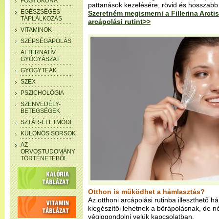
FOGYÓKÚRA
pattanások kezelésére, rövid és hosszabb 
EGÉSZSÉGES
Szeretném megismerni a Fillerina Arctisz
TÁPLÁLKOZÁS
arcápolási rutint>>
VITAMINOK
SZÉPSÉGÁPOLÁS
ALTERNATÍV
GYÓGYÁSZAT
GYÓGYTEÁK
SZEX
PSZICHOLÓGIA
SZENVEDÉLY-
BETEGSÉGEK
SZTÁR-ÉLETMÓDI
KÜLÖNÖS SORSOK
AZ
ORVOSTUDOMÁNY
TÖRTÉNETÉBŐL
Otthon is működhet a hámlasztás?
Az otthoni arcápolási rutinba illeszthető
kiegészítői lehetnek a bőrápolásnak, de
végiggondolni velük kapcsolatban.