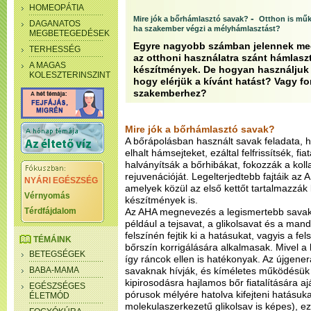
HOMEOPÁTIA
-
Mire jók a bőrhámlasztó savak?
Otthon is mű
DAGANATOS
ha szakember végzi a mélyhámlasztást?
MEGBETEGEDÉSEK
Egyre nagyobb számban jelennek meg
TERHESSÉG
az otthoni használatra szánt hámlasz
A MAGAS
készítmények. De hogyan használjuk 
KOLESZTERINSZINT
hogy elérjük a kívánt hatást? Vagy f
szakemberhez?
Mire jók a bőrhámlasztó savak?
A bőrápolásban használt savak feladata, h
elhalt hámsejteket, ezáltal felfrissítsék, fi
halványítsák a bőrhibákat, fokozzák a koll
rejuvenációját. Legelterjedtebb fajtáik az
NYÁRI EGÉSZSÉG
amelyek közül az első kettőt tartalmazzák
Vérnyomás
készítmények is.
Térdfájdalom
Az AHA megnevezés a legismertebb savaka
például a tejsavat, a glikolsavat és a man
felszínén fejtik ki a hatásukat, vagyis a fels
TÉMÁINK
bőrszín korrigálására alkalmasak. Mivel a k
BETEGSÉGEK
így ráncok ellen is hatékonyak. Az újgen
BABA-MAMA
savaknak hívják, és kíméletes működésük 
kipirosodásra hajlamos bőr fiatalítására a
EGÉSZSÉGES
pórusok mélyére hatolva kifejteni hatásukat
ÉLETMÓD
molekulaszerkezetű glikolsav is képes), ez