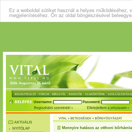
Ez a weboldal sütiket használ a helyes működéséhez, v
megjelenítéséhez. Ön az oldal böngészésével beleegye
2026. Augusztus 10. hétfő
:
:
:
:
:
REGISZTRÁCIÓ
FÓRUM
HÍRLEVÉL
KERESŐK
SZAKÉRTŐINK
SZOLGÁLTATÁSA
Username:
Password:
Regisztrálni szeretnék!
Elfelejtettem a jelszavam
VITAL
»
BETEGSÉGEK
»
BŐRGYÓGYÁSZAT
AKTUÁLIS
Mennyire hatásos az otthoni bőrháml
NYITÓLAP