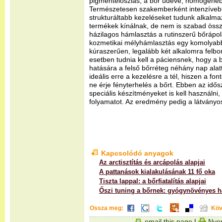
pigmenteloszlás, a bőr üdévé, homogéneb
Természetesen szakemberként intenzíveb
strukturáltabb kezeléseket tudunk alkalmaz
termékek kínálnak, de nem is szabad össz
házilagos hámlasztás a rutinszerű bőrápol
kozmetikai mélyhámlasztás egy komolyabb
kúraszerűen, legalább két alkalomra felb
esetben tudnia kell a páciensnek, hogy a
hatására a felső bőrréteg néhány nap alatt
ideális erre a kezelésre a tél, hiszen a f
ne érje fényterhelés a bőrt. Ebben az idős
speciális készítményeket is kell használni,
folyamatot. Az eredmény pedig a látványos
Kapcsolódó anyagok
Az arctisztítás és arcápolás alapjai
A pattanások kialakulásának 11 fő oka
Tiszta lappal: a bőrfiatalítás alapjai
Őszi tuning a bőrnek: gyógynövényes 
Ossza meg:
Köv
email this page
|
Nyom