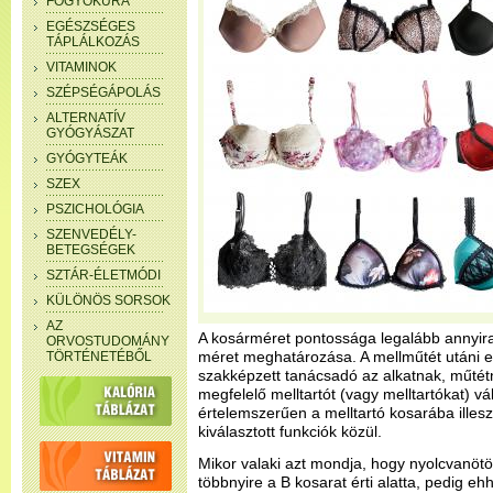
FOGYÓKÚRA
EGÉSZSÉGES
TÁPLÁLKOZÁS
VITAMINOK
SZÉPSÉGÁPOLÁS
ALTERNATÍV
GYÓGYÁSZAT
GYÓGYTEÁK
SZEX
PSZICHOLÓGIA
SZENVEDÉLY-
BETEGSÉGEK
SZTÁR-ÉLETMÓDI
KÜLÖNÖS SORSOK
AZ
A kosárméret pontossága legalább annyira f
ORVOSTUDOMÁNY
méret meghatározása. A mellműtét utáni el
TÖRTÉNETÉBŐL
szakképzett tanácsadó az alkatnak, műtét
megfelelő melltartót (vagy melltartókat) vál
értelemszerűen a melltartó kosarába illesz
kiválasztott funkciók közül.
Mikor valaki azt mondja, hogy nyolcvanötö
többnyire a B kosarat érti alatta, pedig eh