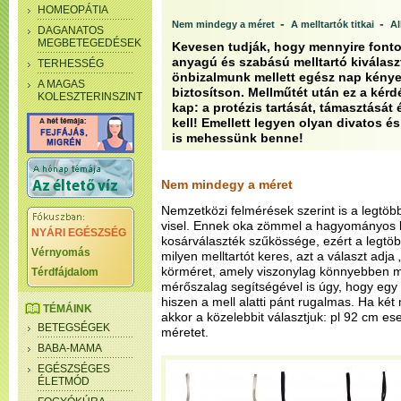
HOMEOPÁTIA
-
-
Nem mindegy a méret
A melltartók titkai
Al
DAGANATOS
MEGBETEGEDÉSEK
Kevesen tudják, hogy mennyire fonto
anyagú és szabású melltartó kiválas
TERHESSÉG
önbizalmunk mellett egész nap kényel
A MAGAS
biztosítson. Mellműtét után ez a kérd
KOLESZTERINSZINT
kap: a protézis tartását, támasztását 
kell! Emellett legyen olyan divatos és
is mehessünk benne!
Nem mindegy a méret
Nemzetközi felmérések szerint is a legtöb
visel. Ennek oka zömmel a hagyományos
NYÁRI EGÉSZSÉG
kosárválaszték szűkössége, ezért a legtöb
Vérnyomás
milyen melltartót keres, azt a választ adja
körméret, amely viszonylag könnyebben 
Térdfájdalom
mérőszalag segítségével is úgy, hogy egy
hiszen a mell alatti pánt rugalmas. Ha két 
TÉMÁINK
akkor a közelebbit választjuk: pl 92 cm es
BETEGSÉGEK
méretet.
BABA-MAMA
EGÉSZSÉGES
ÉLETMÓD