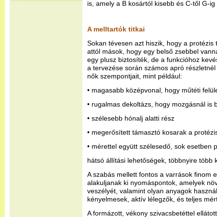
is, amely a B kosártól kisebb és C-től G-
A melltartók titkai
Sokan tévesen azt hiszik, hogy a protézis t
attól mások, hogy egy belső zsebbel vanna
egy plusz biztosíték, de a funkcióhoz kevé
a tervezése során számos apró részletnél 
nők szempontjait, mint például:
• magasabb középvonal, hogy műtéti felület
• rugalmas dekoltázs, hogy mozgásnál is 
• szélesebb hónalj alatti rész
• megerősített támasztó kosarak a protézi
• mérettel együtt szélesedő, sok esetben p
hátsó állítási lehetőségek, többnyire töb
A szabás mellett fontos a varrások finom 
alakuljanak ki nyomáspontok, amelyek nö
veszélyét, valamint olyan anyagok haszná
kényelmesek, aktív lélegzők, és teljes mé
A formázott, vékony szivacsbetéttel ellátott