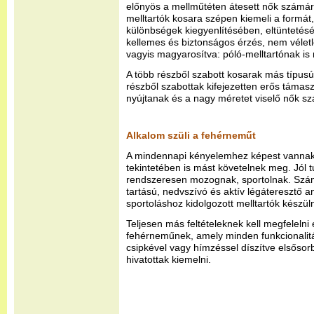
előnyös a mellműtéten átesett nők számára.
melltartók kosara szépen kiemeli a formát
különbségek kiegyenlítésében, eltüntetésé
kellemes és biztonságos érzés, nem véletle
vagyis magyarosítva: póló-melltartónak is 
A több részből szabott kosarak más típus
részből szabottak kifejezetten erős támasz
nyújtanak és a nagy méretet viselő nők s
Alkalom szüli a fehérneműt
A mindennapi kényelemhez képest vannak
tekintetében is mást követelnek meg. Jól t
rendszeresen mozognak, sportolnak. Szám
tartású, nedvszívó és aktív légáteresztő a
sportoláshoz kidolgozott melltartók készül
Teljesen más feltételeknek kell megfelelni 
fehérneműnek, amely minden funkcionalitá
csipkével vagy hímzéssel díszítve elsősor
hivatottak kiemelni.