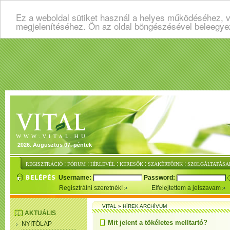
Ez a weboldal sütiket használ a helyes működéséhez, v
megjelenítéséhez. Ön az oldal böngészésével beleegye
2026. Augusztus 07. péntek
:
:
:
:
:
REGISZTRÁCIÓ
FÓRUM
HÍRLEVÉL
KERESŐK
SZAKÉRTŐINK
SZOLGÁLTATÁSA
Username:
Password:
Regisztrálni szeretnék!
Elfelejtettem a jelszavam
VITAL
»
HÍREK ARCHÍVUM
AKTUÁLIS
Mit jelent a tökéletes melltartó?
NYITÓLAP