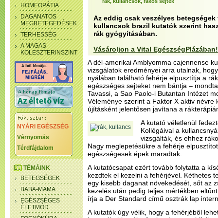
rák, kullancsok, rákos sejtek
HOMEOPÁTIA
DAGANATOS
Az eddig csak veszélyes betegségek t
MEGBETEGEDÉSEK
kullancsok brazil kutatók szerint ha
rák gyógyításában.
TERHESSÉG
A MAGAS
Vásároljon a Vital EgészségPlázában!
KOLESZTERINSZINT
A dél-amerikai Amblyomma cajennense kul
vizsgálatok eredményei arra utalnak, hog
nyálában található fehérje elpusztítja a r
egészséges sejteket nem bántja – mondta
Tavassi, a Sao Paolo-i Butantan Intézet mo
Véleménye szerint a Faktor X aktiv névre k
újításként jelentősen javítana a rákterápiá
A kutató véletlenül fedezt
NYÁRI EGÉSZSÉG
Kollégáival a kullancsnyá
Vérnyomás
vizsgálták, és ehhez rákos
Nagy meglepetésükre a fehérje elpusztítot
Térdfájdalom
egészségesek épek maradtak.
A kutatócsapat ezért tovább folytatta a kí
TÉMÁINK
kezdtek el kezelni a fehérjével. Kéthetes te
BETEGSÉGEK
egy kisebb daganat növekedését, sőt az zs
BABA-MAMA
kezelés után pedig teljes mértékben eltűn
írja a Der Standard című osztrák lap inter
EGÉSZSÉGES
ÉLETMÓD
A kutatók úgy vélik, hogy a fehérjéből leh