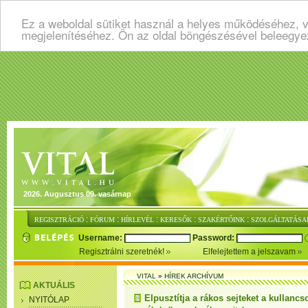
Ez a weboldal sütiket használ a helyes működéséhez, v
megjelenítéséhez. Ön az oldal böngészésével beleegye
2026. Augusztus 09. vasárnap
:
:
:
:
:
REGISZTRÁCIÓ
FÓRUM
HÍRLEVÉL
KERESŐK
SZAKÉRTŐINK
SZOLGÁLTATÁSA
Username:
Password:
Regisztrálni szeretnék!
Elfelejtettem a jelszavam
VITAL
»
HÍREK ARCHÍVUM
AKTUÁLIS
Elpusztítja a rákos sejteket a kullancs
NYITÓLAP