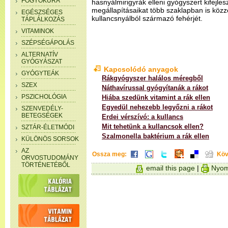
FOGYÓKÚRA
hasnyálmirigyrák elleni gyógyszert kifejles
megállapításaikat több szaklapban is közzé
EGÉSZSÉGES
kullancsnyálból származó fehérjét.
TÁPLÁLKOZÁS
VITAMINOK
SZÉPSÉGÁPOLÁS
ALTERNATÍV
GYÓGYÁSZAT
Kapcsolódó anyagok
GYÓGYTEÁK
Rákgyógyszer halálos méregből
SZEX
Náthavírussal gyógyítanák a rákot
PSZICHOLÓGIA
Hiába szedünk vitamint a rák ellen
Egyedül nehezebb legyőzni a rákot
SZENVEDÉLY-
BETEGSÉGEK
Erdei vérszívó: a kullancs
Mit tehetünk a kullancsok ellen?
SZTÁR-ÉLETMÓDI
Szalmonella baktérium a rák ellen
KÜLÖNÖS SORSOK
AZ
Ossza meg:
Köv
ORVOSTUDOMÁNY
TÖRTÉNETÉBŐL
email this page
|
Nyom