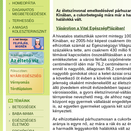
HOMEOPÁTIA
DAGANATOS
Az életszínvonal emelkedésével párhuza
MEGBETEGEDÉSEK
Kínában, a cukorbetegség mára már a ha
halálokká vált.
TERHESSÉG
A MAGAS
Vásároljon a Vital EgészségPlázában!
KOLESZTERINSZINT
A hivatalos statisztikák szerint mintegy 1
Kínában, ez 2005-höz képest csaknem öt
elhízottak számát az Egészségügyi Világ
százalékra tette, ami csaknem 430 millió fő
témával kapcsolatos összeállításában a ce
emlékeztetve: a városi férfiak csípőméret
centiméterről idén már 76,2 centiméterre n
ennél is nagyobb, átlagosan 86,2 centim
nagyobb gondokat okoz a kelet-ázsiai ors
NYÁRI EGÉSZSÉG
a következő öt évben a kövérek számána
Vérnyomás
jelenség okaként mindenekelőtt az életszí
álló jövedelem elmúlt évtizedekben tapasz
Térdfájdalom
városiasodás, a gyors életszínvonal-váltá
térnyerése nevezhető meg, de ahhoz nagy
TÉMÁINK
központ egy gyermek vállalását engedélyez
is, az egyetlen gyermeket ugyanis két szü
BETEGSÉGEK
kényezteti.
BABA-MAMA
Az elhízottakéval párhuzamosan a cukor
EGÉSZSÉGES
aránya is egyre nő, az mára a rák és az é
ÉLETMÓD
a harmadik leggyakoribb halálokká vált az