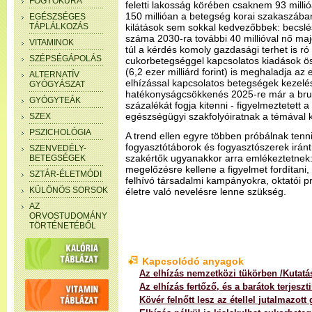
FOGYÓKÚRA
feletti lakosság körében csaknem 93 milli
150 millióan a betegség korai szakaszában 
EGÉSZSÉGES
TÁPLÁLKOZÁS
kilátások sem sokkal kedvezőbbek: becslé
száma 2030-ra további 40 millióval nő 
VITAMINOK
túl a kérdés komoly gazdasági terhet is ró
SZÉPSÉGÁPOLÁS
cukorbetegséggel kapcsolatos kiadások ös
(6,2 ezer milliárd forint) is meghaladja a
ALTERNATÍV
elhízással kapcsolatos betegségek kezel
GYÓGYÁSZAT
hatékonyságcsökkenés 2025-re már a bru
GYÓGYTEÁK
százalékát fogja kitenni - figyelmeztetett a
egészségügyi szakfolyóiratnak a témával k
SZEX
PSZICHOLÓGIA
A trend ellen egyre többen próbálnak tenni
fogyasztótáborok és fogyasztószerek iránt
SZENVEDÉLY-
szakértők ugyanakkor arra emlékeztetnek: 
BETEGSÉGEK
megelőzésre kellene a figyelmet fordítani
SZTÁR-ÉLETMÓDI
felhívó társadalmi kampányokra, oktatói
KÜLÖNÖS SORSOK
életre való nevelésre lenne szükség.
AZ
ORVOSTUDOMÁNY
TÖRTÉNETÉBŐL
Kapcsolódó anyagok
Az elhízás nemzetközi tükörben /Kutatás
Az elhízás fertőző, és a barátok terjeszt
Kövér felnőtt lesz az étellel jutalmazott