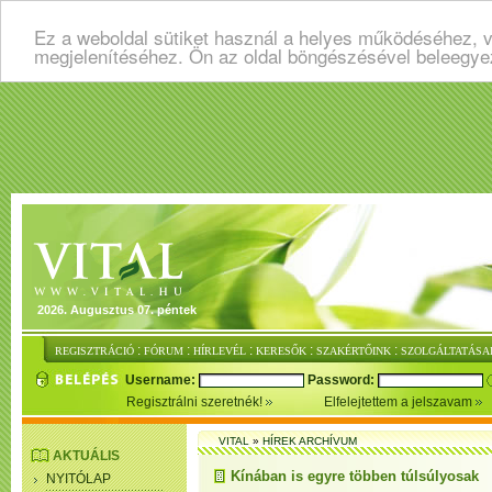
Ez a weboldal sütiket használ a helyes működéséhez, v
megjelenítéséhez. Ön az oldal böngészésével beleegye
2026. Augusztus 07. péntek
:
:
:
:
:
REGISZTRÁCIÓ
FÓRUM
HÍRLEVÉL
KERESŐK
SZAKÉRTŐINK
SZOLGÁLTATÁSA
Username:
Password:
Regisztrálni szeretnék!
Elfelejtettem a jelszavam
VITAL
»
HÍREK ARCHÍVUM
AKTUÁLIS
Kínában is egyre többen túlsúlyosak
NYITÓLAP