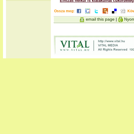
Elhízás nélkül is kialakulhat cukorbete
Ossza meg:
Köv
email this page
|
Nyom